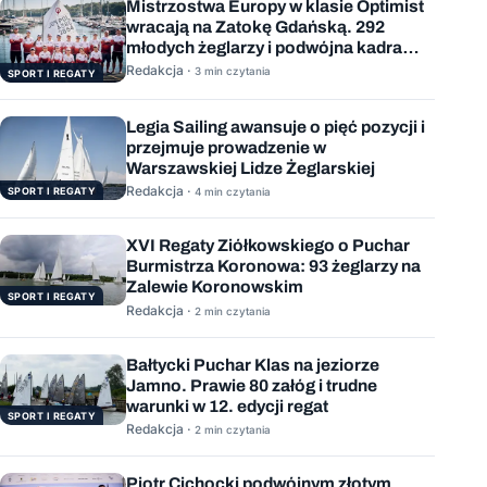
Mistrzostwa Europy w klasie Optimist
wracają na Zatokę Gdańską. 292
młodych żeglarzy i podwójna kadra
Polski
Redakcja ·
3 min czytania
SPORT I REGATY
Legia Sailing awansuje o pięć pozycji i
przejmuje prowadzenie w
Warszawskiej Lidze Żeglarskiej
Redakcja ·
SPORT I REGATY
4 min czytania
XVI Regaty Ziółkowskiego o Puchar
Burmistrza Koronowa: 93 żeglarzy na
Zalewie Koronowskim
SPORT I REGATY
Redakcja ·
2 min czytania
Bałtycki Puchar Klas na jeziorze
Jamno. Prawie 80 załóg i trudne
warunki w 12. edycji regat
SPORT I REGATY
Redakcja ·
2 min czytania
Piotr Cichocki podwójnym złotym