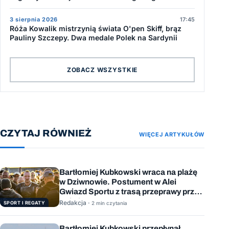
3 sierpnia 2026
17:45
Róża Kowalik mistrzynią świata O'pen Skiff, brąz
Pauliny Szczepy. Dwa medale Polek na Sardynii
ZOBACZ WSZYSTKIE
CZYTAJ RÓWNIEŻ
WIĘCEJ ARTYKUŁÓW
Bartłomiej Kubkowski wraca na plażę
w Dziwnowie. Postument w Alei
Gwiazd Sportu z trasą przeprawy przez
Bałtyk
Redakcja ·
SPORT I REGATY
2 min czytania
Bartłomiej Kubkowski przepłynął