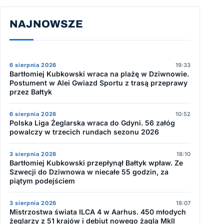
NAJNOWSZE
6 sierpnia 2026
19:33
Bartłomiej Kubkowski wraca na plażę w Dziwnowie.
Postument w Alei Gwiazd Sportu z trasą przeprawy
przez Bałtyk
6 sierpnia 2026
10:52
Polska Liga Żeglarska wraca do Gdyni. 56 załóg
powalczy w trzecich rundach sezonu 2026
3 sierpnia 2026
18:10
Bartłomiej Kubkowski przepłynął Bałtyk wpław. Ze
Szwecji do Dziwnowa w niecałe 55 godzin, za
piątym podejściem
3 sierpnia 2026
18:07
Mistrzostwa świata ILCA 4 w Aarhus. 450 młodych
żeglarzy z 51 krajów i debiut nowego żagla MkII