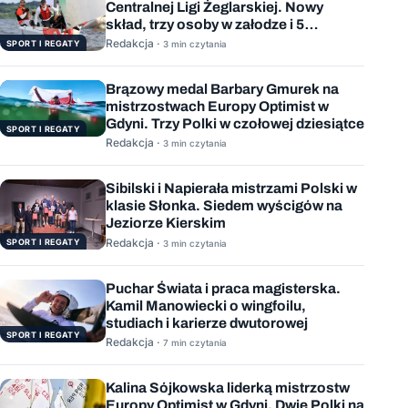
Centralnej Ligi Żeglarskiej. Nowy
skład, trzy osoby w załodze i 5
wygranych wyścigów
Redakcja ·
SPORT I REGATY
3 min czytania
Brązowy medal Barbary Gmurek na
mistrzostwach Europy Optimist w
Gdyni. Trzy Polki w czołowej dziesiątce
SPORT I REGATY
Redakcja ·
3 min czytania
Sibilski i Napierała mistrzami Polski w
klasie Słonka. Siedem wyścigów na
Jeziorze Kierskim
Redakcja ·
SPORT I REGATY
3 min czytania
Puchar Świata i praca magisterska.
Kamil Manowiecki o wingfoilu,
studiach i karierze dwutorowej
SPORT I REGATY
Redakcja ·
7 min czytania
Kalina Sójkowska liderką mistrzostw
Europy Optimist w Gdyni. Dwie Polki na