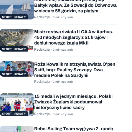
Bałtyk wpław. Ze Szwecji do Dziwnowa
w niecałe 55 godzin, za piątym
podejściem
Redakcja ·
SPORT I REGATY
3 min czytania
Mistrzostwa świata ILCA 4 w Aarhus.
450 młodych żeglarzy z 51 krajów i
debiut nowego żagla MkII
Redakcja ·
SPORT I REGATY
2 min czytania
Róża Kowalik mistrzynią świata O'pen
Skiff, brąz Pauliny Szczepy. Dwa
SPORT I REGATY
medale Polek na Sardynii
Redakcja ·
2 min czytania
15 medali w jednym miesiącu. Polski
Związek Żeglarski podsumował
historyczny lipiec kadry
Redakcja ·
SPORT I REGATY
3 min czytania
Rebel Sailing Team wygrywa 2. rundę