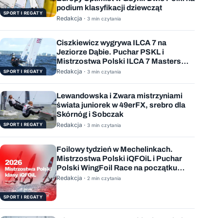
podium klasyfikacji dziewcząt
SPORT I REGATY
Redakcja ·
3 min czytania
Ciszkiewicz wygrywa ILCA 7 na
Jeziorze Dąbie. Puchar PSKL i
Mistrzostwa Polski ILCA 7 Masters
rozstrzygnięte
Redakcja ·
SPORT I REGATY
3 min czytania
Lewandowska i Zwara mistrzyniami
świata juniorek w 49erFX, srebro dla
Skórnóg i Sobczak
Redakcja ·
SPORT I REGATY
3 min czytania
Foilowy tydzień w Mechelinkach.
Mistrzostwa Polski iQFOiL i Puchar
Polski WingFoil Race na początku
sierpnia
Redakcja ·
2 min czytania
SPORT I REGATY