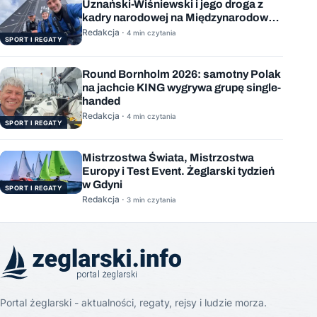
Uznański-Wiśniewski i jego droga z
kadry narodowej na Międzynarodową
Stację Kosmiczną
Redakcja ·
4 min czytania
SPORT I REGATY
Round Bornholm 2026: samotny Polak
na jachcie KING wygrywa grupę single-
handed
Redakcja ·
4 min czytania
SPORT I REGATY
Mistrzostwa Świata, Mistrzostwa
Europy i Test Event. Żeglarski tydzień
w Gdyni
SPORT I REGATY
Redakcja ·
3 min czytania
Portal żeglarski - aktualności, regaty, rejsy i ludzie morza.