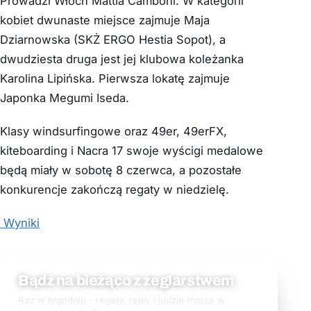
Prowadzi Włoch Mattia Camboni. W kategorii
kobiet dwunaste miejsce zajmuje Maja
Dziarnowska (SKŻ ERGO Hestia Sopot), a
dwudziesta druga jest jej klubowa koleżanka
Karolina Lipińska. Pierwsza lokatę zajmuje
Japonka Megumi Iseda.
Klasy windsurfingowe oraz 49er, 49erFX,
kiteboarding i Nacra 17 swoje wyścigi medalowe
będą miały w sobotę 8 czerwca, a pozostałe
konkurencje zakończą regaty w niedzielę.
Wyniki
Bądź na bieżąco z żeglarstwem
Raz w tygodniu - regaty, rejsy i ludzie morza w