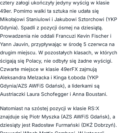
cztery załogi ukończyły jedyny wyścig w klasie
49er. Pomimo walki ta sztuka nie udała się
Mikołajowi Staniulowi i Jakubowi Sztorchowi (YKP
Gdynia). Spadli z pozycji ósmej na dziesiątą.
Prowadzenia nie oddali Francuzi Kevin Fischer i
Yann Jauvin, przypływając w środę 5 czerwca na
drugim miejscu. W pozostałych klasach, w których
ścigają się Polacy, nie odbyły się żadne wyścigi.
Czwarte miejsce w klasie 49erFX zajmują
Aleksandra Melzacka i Kinga Łoboda (YKP
Gdynia/AZS AWFiS Gdańsk), a liderkami są
Austriaczki Laura Schofegger i Anna Boustani.
Natomiast na szóstej pozycji w klasie RS:X
znajduje się Piotr Myszka (AZS AWFiS Gdańsk), a
dziesiąty jest Radosław Furmański (DKŻ Dobrzyń).