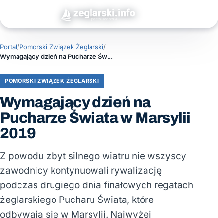
Portal
/
Pomorski Związek Żeglarski
/
Wymagający dzień na Pucharze Świata w Marsylii 2019
POMORSKI ZWIĄZEK ŻEGLARSKI
Wymagający dzień na
Pucharze Świata w Marsylii
2019
Z powodu zbyt silnego wiatru nie wszyscy
zawodnicy kontynuowali rywalizację
podczas drugiego dnia finałowych regatach
żeglarskiego Pucharu Świata, które
odbywają się w Marsylii. Najwyżej