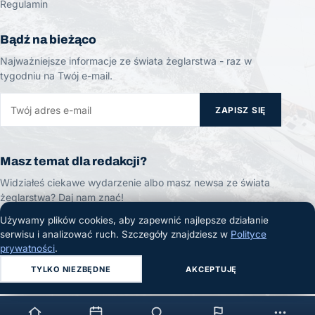
Regulamin
Bądź na bieżąco
Najważniejsze informacje ze świata żeglarstwa - raz w
tygodniu na Twój e-mail.
ZAPISZ SIĘ
Masz temat dla redakcji?
Widziałeś ciekawe wydarzenie albo masz newsa ze świata
żeglarstwa? Daj nam znać!
Używamy plików cookies, aby zapewnić najlepsze działanie
ZGŁOŚ TEMAT
serwisu i analizować ruch. Szczegóły znajdziesz w
Polityce
prywatności
.
TYLKO NIEZBĘDNE
AKCEPTUJĘ
© 2026 Żeglarski.info. Wszelkie prawa zastrzeżone.