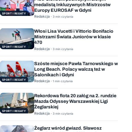
medalistą Inkluzywnych Mistrzostw
Europy EUROSAF w Gdyni
SPORT I REGATY
Redakcja ·
3 min czytania
Włosi Lisa Vucetti i Vittorio Bonifacio
Mistrzami Świata Juniorów w klasie
470
SPORT I REGATY
Redakcja ·
3 min czytania
Szóste miejsce Pawła Tarnowskiego w
Long Beach. Polacy walczą też w
Salonikach i Gdyni
SPORT I REGATY
Redakcja ·
1 min czytania
Rekordowa flota 20 załóg na 2. rundzie
Mazda Odyssey Warszawskiej Ligi
Żeglarskiej
SPORT I REGATY
Redakcja ·
3 min czytania
Żeglarz wśród gwiazd. Sławosz