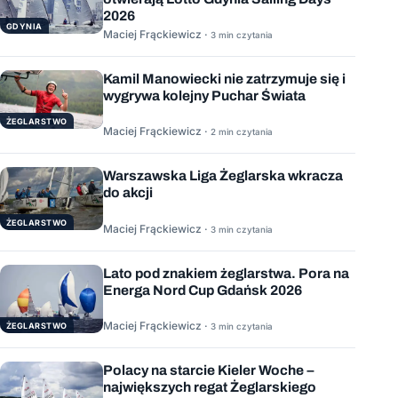
2026
GDYNIA
Maciej Frąckiewicz ·
3 min czytania
Kamil Manowiecki nie zatrzymuje się i
wygrywa kolejny Puchar Świata
ŻEGLARSTWO
Maciej Frąckiewicz ·
2 min czytania
Warszawska Liga Żeglarska wkracza
do akcji
ŻEGLARSTWO
Maciej Frąckiewicz ·
3 min czytania
Lato pod znakiem żeglarstwa. Pora na
Energa Nord Cup Gdańsk 2026
Maciej Frąckiewicz ·
ŻEGLARSTWO
3 min czytania
Polacy na starcie Kieler Woche –
największych regat Żeglarskiego