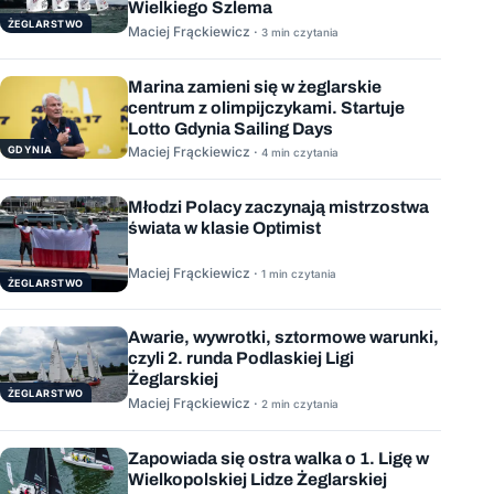
Wielkiego Szlema
ŻEGLARSTWO
Maciej Frąckiewicz ·
3 min czytania
Marina zamieni się w żeglarskie
centrum z olimpijczykami. Startuje
Lotto Gdynia Sailing Days
GDYNIA
Maciej Frąckiewicz ·
4 min czytania
Młodzi Polacy zaczynają mistrzostwa
świata w klasie Optimist
Maciej Frąckiewicz ·
1 min czytania
ŻEGLARSTWO
Awarie, wywrotki, sztormowe warunki,
czyli 2. runda Podlaskiej Ligi
Żeglarskiej
ŻEGLARSTWO
Maciej Frąckiewicz ·
2 min czytania
Zapowiada się ostra walka o 1. Ligę w
Wielkopolskiej Lidze Żeglarskiej