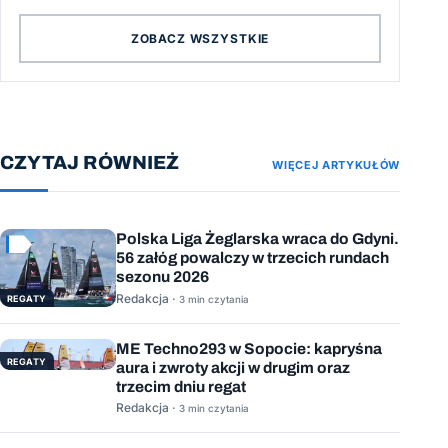
ZOBACZ WSZYSTKIE
CZYTAJ RÓWNIEŻ
WIĘCEJ ARTYKUŁÓW
Polska Liga Żeglarska wraca do Gdyni.
56 załóg powalczy w trzecich rundach
sezonu 2026
Redakcja ·
REGATY
3 min czytania
ME Techno293 w Sopocie: kapryśna
REGATY
aura i zwroty akcji w drugim oraz
trzecim dniu regat
Redakcja ·
3 min czytania