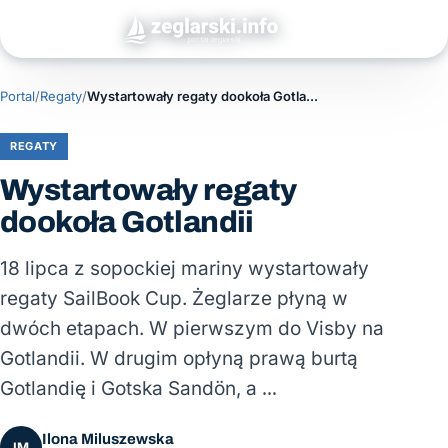
Portal
/
Regaty
/
Wystartowały regaty dookoła Gotlandii
REGATY
Wystartowały regaty
dookoła Gotlandii
18 lipca z sopockiej mariny wystartowały
regaty SailBook Cup. Żeglarze płyną w
dwóch etapach. W pierwszym do Visby na
Gotlandii. W drugim opłyną prawą burtą
Gotlandię i Gotska Sandön, a …
Ilona Miluszewska
IM