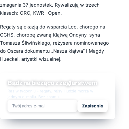
zmagania 37 jednostek. Rywalizują w trzech
klasach: ORC, KWR i Open.
Regaty są okazją do wsparcia Leo, chorego na
CCHS, chorobę zwaną Klątwą Ondyny, syna
Tomasza Śliwińskiego, reżysera nominowanego
do Oscara dokumentu „Nasza klątwa” i Magdy
Hueckel, artystki wizualnej.
Bądź na bieżąco z żeglarstwem
Raz w tygodniu - regaty, rejsy i ludzie morza w
jednym e-mailu. Bez spamu.
Zapisz się