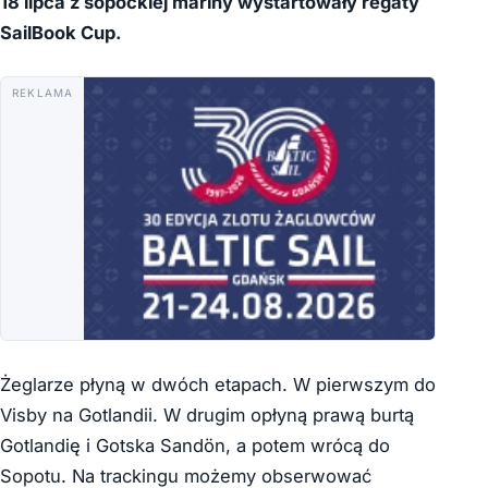
18 lipca z sopockiej mariny wystartowały regaty
SailBook Cup.
REKLAMA
Żeglarze płyną w dwóch etapach. W pierwszym do
Visby na Gotlandii. W drugim opłyną prawą burtą
Gotlandię i Gotska Sandön, a potem wrócą do
Sopotu. Na trackingu możemy obserwować