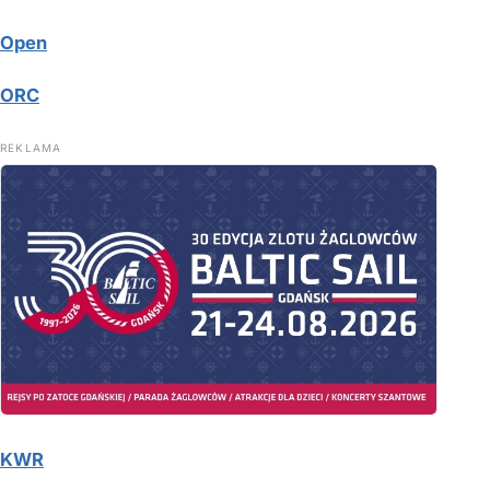
Open
ORC
REKLAMA
KWR