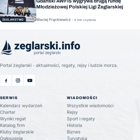
Gdański AWFiS wygrywa drugą rundę
Młodzieżowej Polskiej Ligi Żeglarskiej
Maciej Frąckiewicz ·
ŻEGLARSTWO
4 min czytania
Portal żeglarski - aktualności, regaty, rejsy i ludzie morza.
SERWIS
WIADOMOŚCI
Kalendarz wydarzeń
Wszystkie wiadomości
Charter
Rejsy
Wyniki regat
Sport i regaty
Katalog firm
Historia
Kluby żeglarskie
Biznes
Ogłoszenia
Turystyka