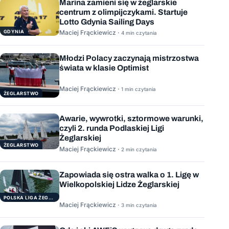
Marina zamieni się w żeglarskie
centrum z olimpijczykami. Startuje
Lotto Gdynia Sailing Days
GDYNIA
Maciej Frąckiewicz ·
4 min czytania
Młodzi Polacy zaczynają mistrzostwa
świata w klasie Optimist
Maciej Frąckiewicz ·
1 min czytania
ŻEGLARSTWO
Awarie, wywrotki, sztormowe warunki,
czyli 2. runda Podlaskiej Ligi
Żeglarskiej
ŻEGLARSTWO
Maciej Frąckiewicz ·
2 min czytania
Zapowiada się ostra walka o 1. Ligę w
Wielkopolskiej Lidze Żeglarskiej
POLSKA LIGA ŻEGLARSKA
Maciej Frąckiewicz ·
3 min czytania