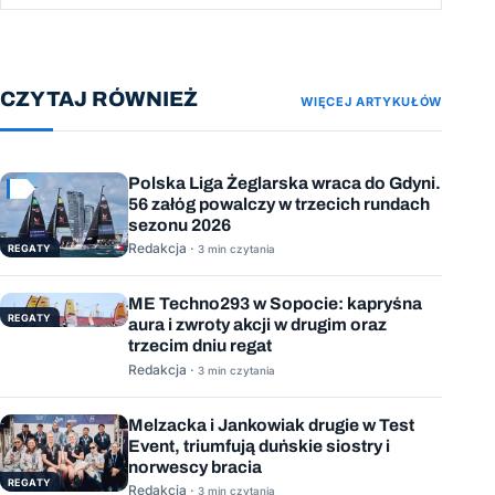
CZYTAJ RÓWNIEŻ
WIĘCEJ ARTYKUŁÓW
Polska Liga Żeglarska wraca do Gdyni.
56 załóg powalczy w trzecich rundach
sezonu 2026
Redakcja ·
REGATY
3 min czytania
ME Techno293 w Sopocie: kapryśna
REGATY
aura i zwroty akcji w drugim oraz
trzecim dniu regat
Redakcja ·
3 min czytania
Melzacka i Jankowiak drugie w Test
Event, triumfują duńskie siostry i
norwescy bracia
REGATY
Redakcja ·
3 min czytania