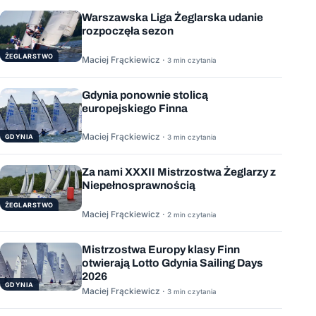
Warszawska Liga Żeglarska udanie
rozpoczęła sezon
ŻEGLARSTWO
Maciej Frąckiewicz ·
3 min czytania
Gdynia ponownie stolicą
europejskiego Finna
Maciej Frąckiewicz ·
GDYNIA
3 min czytania
Za nami XXXII Mistrzostwa Żeglarzy z
Niepełnosprawnością
ŻEGLARSTWO
Maciej Frąckiewicz ·
2 min czytania
Mistrzostwa Europy klasy Finn
otwierają Lotto Gdynia Sailing Days
2026
GDYNIA
Maciej Frąckiewicz ·
3 min czytania