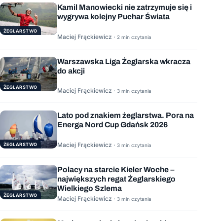
Kamil Manowiecki nie zatrzymuje się i
wygrywa kolejny Puchar Świata
ŻEGLARSTWO
Maciej Frąckiewicz ·
2 min czytania
Warszawska Liga Żeglarska wkracza
do akcji
ŻEGLARSTWO
Maciej Frąckiewicz ·
3 min czytania
Lato pod znakiem żeglarstwa. Pora na
Energa Nord Cup Gdańsk 2026
Maciej Frąckiewicz ·
ŻEGLARSTWO
3 min czytania
Polacy na starcie Kieler Woche –
największych regat Żeglarskiego
Wielkiego Szlema
ŻEGLARSTWO
Maciej Frąckiewicz ·
3 min czytania