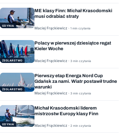
ME klasy Finn: Michał Krasodomski
musi odrabiać straty
GDYNIA
Maciej Frąckiewicz ·
1 min czytania
Polacy w pierwszej dziesiątce regat
Kieler Woche
Maciej Frąckiewicz ·
ŻEGLARSTWO
3 min czytania
Pierwszy etap Energa Nord Cup
Gdańsk za nami. Wiatr postawił trudne
warunki
ŻEGLARSTWO
Maciej Frąckiewicz ·
3 min czytania
Michał Krasodomski liderem
mistrzostw Europy klasy Finn
GDYNIA
Maciej Frąckiewicz ·
2 min czytania