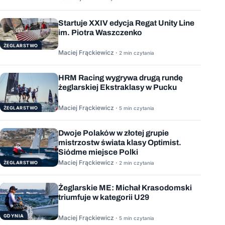
Startuje XXIV edycja Regat Unity Line
im. Piotra Waszczenko
ŻEGLARSTWO
Maciej Frąckiewicz ·
2 min czytania
HRM Racing wygrywa drugą rundę
żeglarskiej Ekstraklasy w Pucku
Maciej Frąckiewicz ·
ŻEGLARSTWO
5 min czytania
Dwoje Polaków w złotej grupie
mistrzostw świata klasy Optimist.
Siódme miejsce Polki
Maciej Frąckiewicz ·
ŻEGLARSTWO
2 min czytania
Żeglarskie ME: Michał Krasodomski
triumfuje w kategorii U29
GDYNIA
Maciej Frąckiewicz ·
5 min czytania