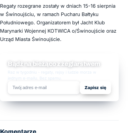
Regaty rozegrane zostały w dniach 15-16 sierpnia
w Świnoujściu, w ramach Pucharu Bałtyku
Południowego. Organizatorem był Jacht Klub
Marynarki Wojennej KOTWICA o/Świnoujście oraz
Urząd Miasta Świnoujście.
Bądź na bieżąco z żeglarstwem
Raz w tygodniu - regaty, rejsy i ludzie morza w
jednym e-mailu. Bez spamu.
Zapisz się
Komentarze