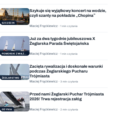
Szykuje się wyjątkowy koncert na wodzie,
czyli szanty na pokładzie „Chopina”
SZCZECIN
Maciej Frąckiewicz ·
1 min czytania
Już za dwa tygodnie jubileuszowa X
Żeglarska Parada Świętojańska
Maciej Frąckiewicz ·
POMORSKI ZWIĄZEK ŻEGLARSKI
1 min czytania
Zacięta rywalizacja i doskonałe warunki
podczas Żeglarskiego Pucharu
Trójmiasta
ŻEGLARSTWO
Maciej Frąckiewicz ·
3 min czytania
Przed nami Żeglarski Puchar Trójmiasta
2026! Trwa rejestracja załóg
Maciej Frąckiewicz ·
GDYNIA
2 min czytania