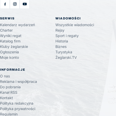
SERWIS
WIADOMOŚCI
Kalendarz wydarzeń
Wszystkie wiadomości
Charter
Rejsy
Wyniki regat
Sport i regaty
Katalog firm
Historia
Kluby żeglarskie
Biznes
Ogłoszenia
Turystyka
Moje konto
Żeglarski.TV
INFORMACJE
O nas
Reklama i współpraca
Do pobrania
Kanał RSS
Kontakt
Polityka redakcyjna
Polityka prywatności
Regulamin