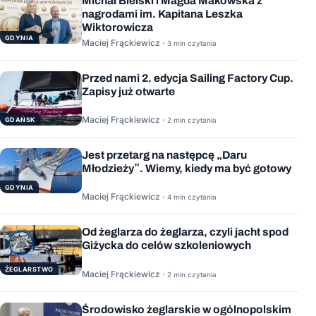
Michał Bielski i Magda Makowska z
nagrodami im. Kapitana Leszka
Wiktorowicza
GDYNIA
Maciej Frąckiewicz ·
3 min czytania
Przed nami 2. edycja Sailing Factory Cup.
Zapisy już otwarte
Maciej Frąckiewicz ·
GDAŃSK
2 min czytania
Jest przetarg na następcę „Daru
Młodzieży”. Wiemy, kiedy ma być gotowy
GDYNIA
Maciej Frąckiewicz ·
4 min czytania
Od żeglarza do żeglarza, czyli jacht spod
Giżycka do celów szkoleniowych
ŻEGLARSTWO
Maciej Frąckiewicz ·
2 min czytania
Środowisko żeglarskie w ogólnopolskim