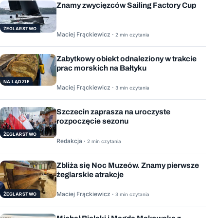
Znamy zwycięzców Sailing Factory Cup
ŻEGLARSTWO
Maciej Frąckiewicz ·
2 min czytania
Zabytkowy obiekt odnaleziony w trakcie
prac morskich na Bałtyku
NA LĄDZIE
Maciej Frąckiewicz ·
3 min czytania
Szczecin zaprasza na uroczyste
rozpoczęcie sezonu
ŻEGLARSTWO
Redakcja ·
2 min czytania
Zbliża się Noc Muzeów. Znamy pierwsze
żeglarskie atrakcje
Maciej Frąckiewicz ·
ŻEGLARSTWO
3 min czytania