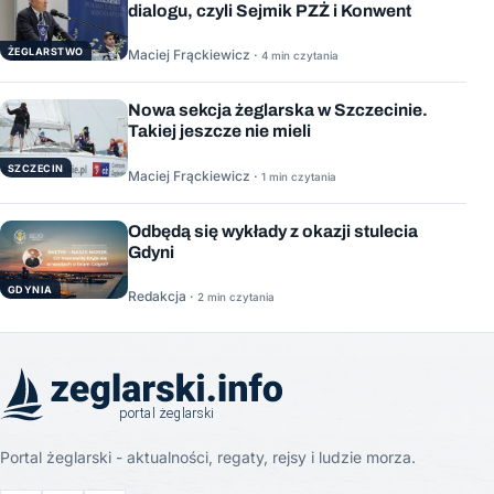
dialogu, czyli Sejmik PZŻ i Konwent
ŻEGLARSTWO
Maciej Frąckiewicz ·
4 min czytania
Nowa sekcja żeglarska w Szczecinie.
Takiej jeszcze nie mieli
SZCZECIN
Maciej Frąckiewicz ·
1 min czytania
Odbędą się wykłady z okazji stulecia
Gdyni
GDYNIA
Redakcja ·
2 min czytania
Portal żeglarski - aktualności, regaty, rejsy i ludzie morza.