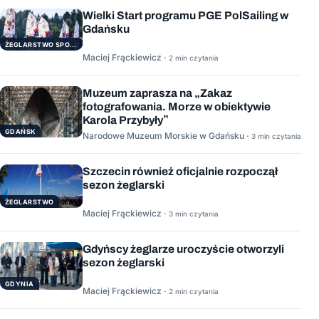
Wielki Start programu PGE PolSailing w
Gdańsku
ŻEGLARSTWO SPORTOWE
Maciej Frąckiewicz ·
2 min czytania
Muzeum zaprasza na „Zakaz
fotografowania. Morze w obiektywie
Karola Przybyły”
GDAŃSK
Narodowe Muzeum Morskie w Gdańsku ·
3 min czytania
Szczecin również oficjalnie rozpoczął
sezon żeglarski
ŻEGLARSTWO
Maciej Frąckiewicz ·
3 min czytania
Gdyńscy żeglarze uroczyście otworzyli
sezon żeglarski
GDYNIA
Maciej Frąckiewicz ·
2 min czytania