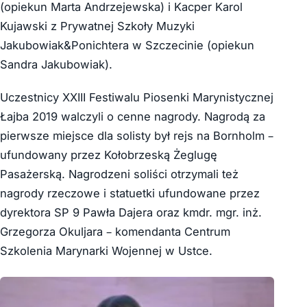
(opiekun Marta Andrzejewska) i Kacper Karol
Kujawski z Prywatnej Szkoły Muzyki
Jakubowiak&Ponichtera w Szczecinie (opiekun
Sandra Jakubowiak).
Uczestnicy XXIII Festiwalu Piosenki Marynistycznej
Łajba 2019 walczyli o cenne nagrody. Nagrodą za
pierwsze miejsce dla solisty był rejs na Bornholm –
ufundowany przez Kołobrzeską Żeglugę
Pasażerską. Nagrodzeni soliści otrzymali też
nagrody rzeczowe i statuetki ufundowane przez
dyrektora SP 9 Pawła Dajera oraz kmdr. mgr. inż.
Grzegorza Okuljara – komendanta Centrum
Szkolenia Marynarki Wojennej w Ustce.