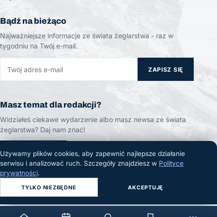
Bądź na bieżąco
Najważniejsze informacje ze świata żeglarstwa - raz w
tygodniu na Twój e-mail.
ZAPISZ SIĘ
Masz temat dla redakcji?
Widziałeś ciekawe wydarzenie albo masz newsa ze świata
żeglarstwa? Daj nam znać!
ZGŁOŚ TEMAT
Używamy plików cookies, aby zapewnić najlepsze działanie
serwisu i analizować ruch. Szczegóły znajdziesz w
Polityce
prywatności
.
TYLKO NIEZBĘDNE
AKCEPTUJĘ
© 2026 Żeglarski.info. Wszelkie prawa zastrzeżone.