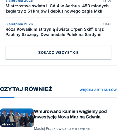
3 sierpnia 2026
18:07
Mistrzostwa świata ILCA 4 w Aarhus. 450 młodych
żeglarzy z 51 krajów i debiut nowego żagla MkII
3 sierpnia 2026
17:45
Róża Kowalik mistrzynią świata O'pen Skiff, brąz
Pauliny Szczepy. Dwa medale Polek na Sardynii
ZOBACZ WSZYSTKIE
CZYTAJ RÓWNIEŻ
WIĘCEJ ARTYKUŁÓW
Wmurowano kamień węgielny pod
inwestycję Nova Marina Gdynia
GDYNIA
Maciej Frąckiewicz ·
3 min czytania