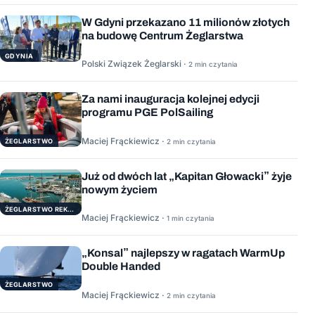
W Gdyni przekazano 11 milionów złotych
na budowę Centrum Żeglarstwa
GDYNIA
Polski Związek Żeglarski ·
2 min czytania
Za nami inauguracja kolejnej edycji
programu PGE PolSailing
Maciej Frąckiewicz ·
ŻEGLARSTWO
2 min czytania
Już od dwóch lat „Kapitan Głowacki” żyje
nowym życiem
ŻEGLARSTWO REKERACYJNE
Maciej Frąckiewicz ·
1 min czytania
„Konsal” najlepszy w ragatach WarmUp
Double Handed
ŻEGLARSTWO
Maciej Frąckiewicz ·
2 min czytania