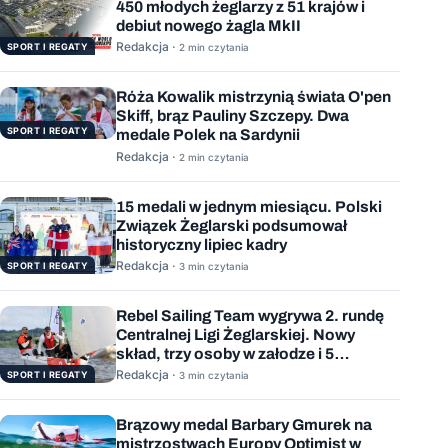
450 młodych żeglarzy z 51 krajów i
debiut nowego żagla MkII
Redakcja ·
SPORT I REGATY
2 min czytania
Róża Kowalik mistrzynią świata O'pen
Skiff, brąz Pauliny Szczepy. Dwa
SPORT I REGATY
medale Polek na Sardynii
Redakcja ·
2 min czytania
15 medali w jednym miesiącu. Polski
Związek Żeglarski podsumował
historyczny lipiec kadry
Redakcja ·
SPORT I REGATY
3 min czytania
Rebel Sailing Team wygrywa 2. rundę
Centralnej Ligi Żeglarskiej. Nowy
skład, trzy osoby w załodze i 5
wygranych wyścigów
Redakcja ·
SPORT I REGATY
3 min czytania
Brązowy medal Barbary Gmurek na
mistrzostwach Europy Optimist w