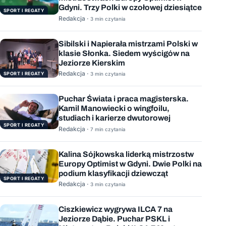
Gdyni. Trzy Polki w czołowej dziesiątce
SPORT I REGATY
Redakcja ·
3 min czytania
Sibilski i Napierała mistrzami Polski w
klasie Słonka. Siedem wyścigów na
Jeziorze Kierskim
Redakcja ·
SPORT I REGATY
3 min czytania
Puchar Świata i praca magisterska.
Kamil Manowiecki o wingfoilu,
studiach i karierze dwutorowej
SPORT I REGATY
Redakcja ·
7 min czytania
Kalina Sójkowska liderką mistrzostw
Europy Optimist w Gdyni. Dwie Polki na
podium klasyfikacji dziewcząt
SPORT I REGATY
Redakcja ·
3 min czytania
Ciszkiewicz wygrywa ILCA 7 na
Jeziorze Dąbie. Puchar PSKL i