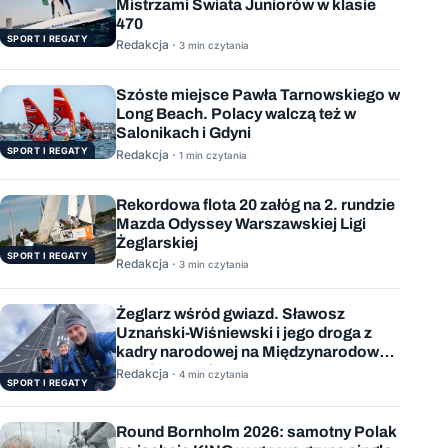
Mistrzami Świata Juniorów w klasie
470
SPORT I REGATY
Redakcja ·
3 min czytania
Szóste miejsce Pawła Tarnowskiego w
Long Beach. Polacy walczą też w
Salonikach i Gdyni
SPORT I REGATY
Redakcja ·
1 min czytania
Rekordowa flota 20 załóg na 2. rundzie
Mazda Odyssey Warszawskiej Ligi
Żeglarskiej
SPORT I REGATY
Redakcja ·
3 min czytania
Żeglarz wśród gwiazd. Sławosz
Uznański-Wiśniewski i jego droga z
kadry narodowej na Międzynarodową
Stację Kosmiczną
Redakcja ·
4 min czytania
SPORT I REGATY
Round Bornholm 2026: samotny Polak