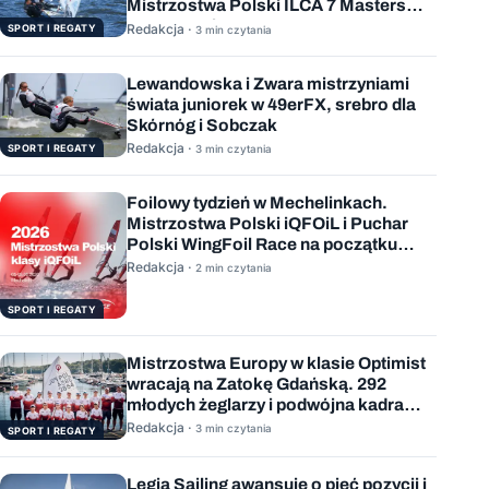
Mistrzostwa Polski ILCA 7 Masters
rozstrzygnięte
Redakcja ·
SPORT I REGATY
3 min czytania
Lewandowska i Zwara mistrzyniami
świata juniorek w 49erFX, srebro dla
Skórnóg i Sobczak
Redakcja ·
SPORT I REGATY
3 min czytania
Foilowy tydzień w Mechelinkach.
Mistrzostwa Polski iQFOiL i Puchar
Polski WingFoil Race na początku
sierpnia
Redakcja ·
2 min czytania
SPORT I REGATY
Mistrzostwa Europy w klasie Optimist
wracają na Zatokę Gdańską. 292
młodych żeglarzy i podwójna kadra
Polski
Redakcja ·
3 min czytania
SPORT I REGATY
Legia Sailing awansuje o pięć pozycji i