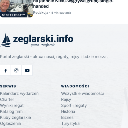
na jachcie KING wygrywa grupę single-
handed
Redakcja ·
4 min czytania
SPORT I REGATY
Portal żeglarski - aktualności, regaty, rejsy i ludzie morza.
SERWIS
WIADOMOŚCI
Kalendarz wydarzeń
Wszystkie wiadomości
Charter
Rejsy
Wyniki regat
Sport i regaty
Katalog firm
Historia
Kluby żeglarskie
Biznes
Ogłoszenia
Turystyka