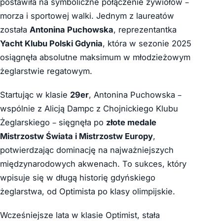
postawiła na symboliczne połączenie żywiołów –
morza i sportowej walki. Jednym z laureatów
została
Antonina Puchowska
, reprezentantka
Yacht Klubu Polski Gdynia
, która w sezonie 2025
osiągnęła absolutne maksimum w młodzieżowym
żeglarstwie regatowym.
Startując w klasie
29er
, Antonina Puchowska –
wspólnie z Alicją Dampc z Chojnickiego Klubu
Żeglarskiego – sięgnęła po
złote medale
Mistrzostw Świata i Mistrzostw Europy
,
potwierdzając dominację na najważniejszych
międzynarodowych akwenach. To sukces, który
wpisuje się w długą historię gdyńskiego
żeglarstwa, od Optimi­sta po klasy olimpijskie.
Wcześniejsze lata w klasie Optimist, stała