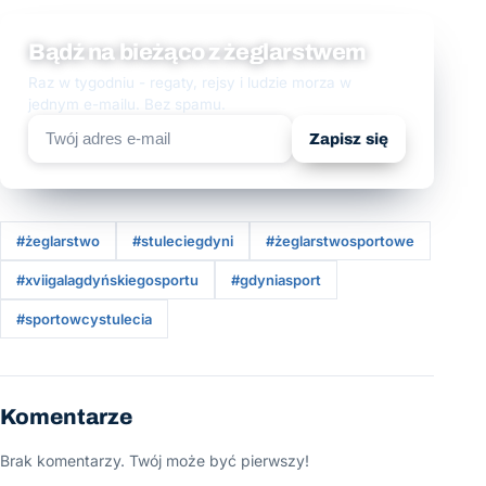
Bądź na bieżąco z żeglarstwem
Raz w tygodniu - regaty, rejsy i ludzie morza w
jednym e-mailu. Bez spamu.
Zapisz się
#żeglarstwo
#stuleciegdyni
#żeglarstwosportowe
#xviigalagdyńskiegosportu
#gdyniasport
#sportowcystulecia
Komentarze
Brak komentarzy. Twój może być pierwszy!