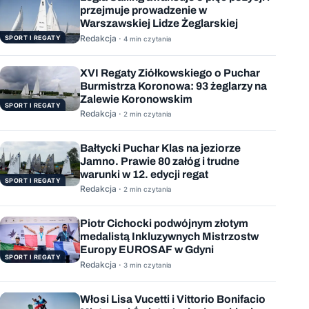
przejmuje prowadzenie w
Warszawskiej Lidze Żeglarskiej
Redakcja ·
SPORT I REGATY
4 min czytania
XVI Regaty Ziółkowskiego o Puchar
Burmistrza Koronowa: 93 żeglarzy na
Zalewie Koronowskim
SPORT I REGATY
Redakcja ·
2 min czytania
Bałtycki Puchar Klas na jeziorze
Jamno. Prawie 80 załóg i trudne
warunki w 12. edycji regat
SPORT I REGATY
Redakcja ·
2 min czytania
Piotr Cichocki podwójnym złotym
medalistą Inkluzywnych Mistrzostw
Europy EUROSAF w Gdyni
SPORT I REGATY
Redakcja ·
3 min czytania
Włosi Lisa Vucetti i Vittorio Bonifacio