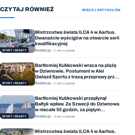
CZYTAJ RÓWNIEŻ
WIĘCEJ ARTYKUŁÓW
Mistrzostwa świata ILCA 4 w Aarhus.
Dwanaście wyścigów na otwarcie serii
kwalifikacyjnej
Redakcja ·
SPORT I REGATY
2 min czytania
Bartłomiej Kubkowski wraca na plażę
w Dziwnowie. Postument w Alei
Gwiazd Sportu z trasą przeprawy przez
Bałtyk
Redakcja ·
SPORT I REGATY
2 min czytania
Bartłomiej Kubkowski przepłynął
Bałtyk wpław. Ze Szwecji do Dziwnowa
w niecałe 55 godzin, za piątym
podejściem
Redakcja ·
SPORT I REGATY
3 min czytania
Mistrzostwa świata ILCA 4 w Aarhus.