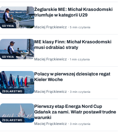
Żeglarskie ME: Michał Krasodomski
triumfuje w kategorii U29
GDYNIA
Maciej Frąckiewicz ·
5 min czytania
ME klasy Finn: Michał Krasodomski
musi odrabiać straty
GDYNIA
Maciej Frąckiewicz ·
1 min czytania
Polacy w pierwszej dziesiątce regat
Kieler Woche
Maciej Frąckiewicz ·
ŻEGLARSTWO
3 min czytania
Pierwszy etap Energa Nord Cup
Gdańsk za nami. Wiatr postawił trudne
warunki
ŻEGLARSTWO
Maciej Frąckiewicz ·
3 min czytania