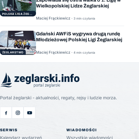
Wielkopolskiej Lidze Żeglarskiej
POLSKA LIGA ŻEGLARSKA
Maciej Frąckiewicz ·
3 min czytania
Gdański AWFiS wygrywa drugą rundę
Młodzieżowej Polskiej Ligi Żeglarskiej
Maciej Frąckiewicz ·
ŻEGLARSTWO
4 min czytania
Portal żeglarski - aktualności, regaty, rejsy i ludzie morza.
SERWIS
WIADOMOŚCI
Kalendarz wydarzeń
Wszystkie wiadomości