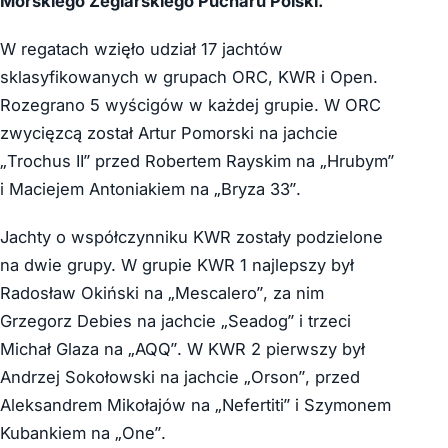
Morskiego Żeglarskiego Pucharu Polski.
W regatach wzięło udział 17 jachtów
sklasyfikowanych w grupach ORC, KWR i Open.
Rozegrano 5 wyścigów w każdej grupie. W ORC
zwycięzcą został Artur Pomorski na jachcie
„Trochus II” przed Robertem Rayskim na „Hrubym”
i Maciejem Antoniakiem na „Bryza 33”.
Jachty o współczynniku KWR zostały podzielone
na dwie grupy. W grupie KWR 1 najlepszy był
Radosław Okiński na „Mescalero”, za nim
Grzegorz Debies na jachcie „Seadog” i trzeci
Michał Glaza na „AQQ”. W KWR 2 pierwszy był
Andrzej Sokołowski na jachcie „Orson”, przed
Aleksandrem Mikołajów na „Nefertiti” i Szymonem
Kubankiem na „One”.