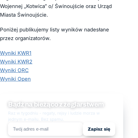
Wojennej „Kotwica” o/ Świnoujście oraz Urząd
Miasta Świnoujście.
Poniżej publikujemy listy wyników nadesłane
przez organizatorów.
Wyniki KWR1
Wyniki KWR2
Wyniki ORC
Wyniki Open
Bądź na bieżąco z żeglarstwem
Raz w tygodniu - regaty, rejsy i ludzie morza w
jednym e-mailu. Bez spamu.
Zapisz się