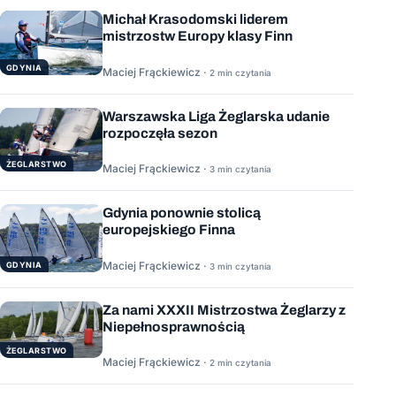
Michał Krasodomski liderem
mistrzostw Europy klasy Finn
GDYNIA
Maciej Frąckiewicz ·
2 min czytania
Warszawska Liga Żeglarska udanie
rozpoczęła sezon
ŻEGLARSTWO
Maciej Frąckiewicz ·
3 min czytania
Gdynia ponownie stolicą
europejskiego Finna
Maciej Frąckiewicz ·
GDYNIA
3 min czytania
Za nami XXXII Mistrzostwa Żeglarzy z
Niepełnosprawnością
ŻEGLARSTWO
Maciej Frąckiewicz ·
2 min czytania