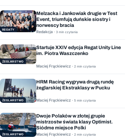
Melzacka i Jankowiak drugie w Test
Event, triumfują duńskie siostry i
norwescy bracia
REGATY
Redakcja ·
3 min czytania
Startuje XXIV edycja Regat Unity Line
im. Piotra Waszczenko
ŻEGLARSTWO
Maciej Frąckiewicz ·
2 min czytania
HRM Racing wygrywa drugą rundę
żeglarskiej Ekstraklasy w Pucku
Maciej Frąckiewicz ·
ŻEGLARSTWO
5 min czytania
Dwoje Polaków w złotej grupie
mistrzostw świata klasy Optimist.
Siódme miejsce Polki
Maciej Frąckiewicz ·
ŻEGLARSTWO
2 min czytania