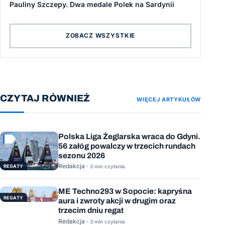
Pauliny Szczepy. Dwa medale Polek na Sardynii
ZOBACZ WSZYSTKIE
CZYTAJ RÓWNIEŻ
WIĘCEJ ARTYKUŁÓW
Polska Liga Żeglarska wraca do Gdyni.
56 załóg powalczy w trzecich rundach
sezonu 2026
Redakcja ·
REGATY
3 min czytania
ME Techno293 w Sopocie: kapryśna
REGATY
aura i zwroty akcji w drugim oraz
trzecim dniu regat
Redakcja ·
3 min czytania