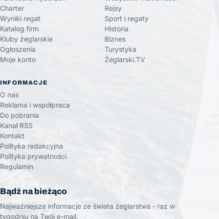
Charter
Rejsy
Wyniki regat
Sport i regaty
Katalog firm
Historia
Kluby żeglarskie
Biznes
Ogłoszenia
Turystyka
Moje konto
Żeglarski.TV
INFORMACJE
O nas
Reklama i współpraca
Do pobrania
Kanał RSS
Kontakt
Polityka redakcyjna
Polityka prywatności
Regulamin
Bądź na bieżąco
Najważniejsze informacje ze świata żeglarstwa - raz w
tygodniu na Twój e-mail.