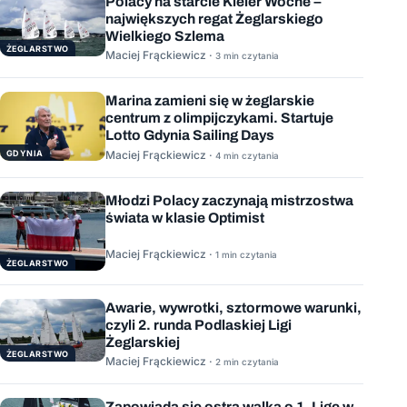
Polacy na starcie Kieler Woche –
największych regat Żeglarskiego
Wielkiego Szlema
ŻEGLARSTWO
Maciej Frąckiewicz ·
3 min czytania
Marina zamieni się w żeglarskie
centrum z olimpijczykami. Startuje
Lotto Gdynia Sailing Days
GDYNIA
Maciej Frąckiewicz ·
4 min czytania
Młodzi Polacy zaczynają mistrzostwa
świata w klasie Optimist
Maciej Frąckiewicz ·
1 min czytania
ŻEGLARSTWO
Awarie, wywrotki, sztormowe warunki,
czyli 2. runda Podlaskiej Ligi
Żeglarskiej
ŻEGLARSTWO
Maciej Frąckiewicz ·
2 min czytania
Zapowiada się ostra walka o 1. Ligę w