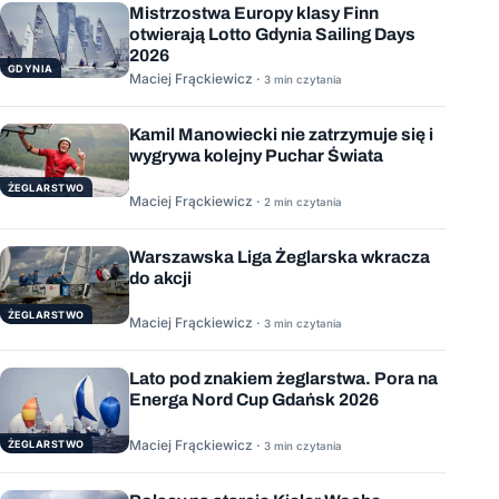
Mistrzostwa Europy klasy Finn
otwierają Lotto Gdynia Sailing Days
2026
GDYNIA
Maciej Frąckiewicz ·
3 min czytania
Kamil Manowiecki nie zatrzymuje się i
wygrywa kolejny Puchar Świata
ŻEGLARSTWO
Maciej Frąckiewicz ·
2 min czytania
Warszawska Liga Żeglarska wkracza
do akcji
ŻEGLARSTWO
Maciej Frąckiewicz ·
3 min czytania
Lato pod znakiem żeglarstwa. Pora na
Energa Nord Cup Gdańsk 2026
Maciej Frąckiewicz ·
ŻEGLARSTWO
3 min czytania