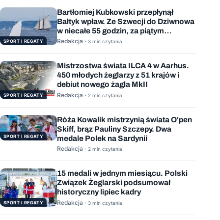
Bartłomiej Kubkowski przepłynął
Bałtyk wpław. Ze Szwecji do Dziwnowa
w niecałe 55 godzin, za piątym
podejściem
Redakcja ·
SPORT I REGATY
3 min czytania
Mistrzostwa świata ILCA 4 w Aarhus.
450 młodych żeglarzy z 51 krajów i
debiut nowego żagla MkII
Redakcja ·
SPORT I REGATY
2 min czytania
Róża Kowalik mistrzynią świata O'pen
Skiff, brąz Pauliny Szczepy. Dwa
SPORT I REGATY
medale Polek na Sardynii
Redakcja ·
2 min czytania
15 medali w jednym miesiącu. Polski
Związek Żeglarski podsumował
historyczny lipiec kadry
Redakcja ·
SPORT I REGATY
3 min czytania