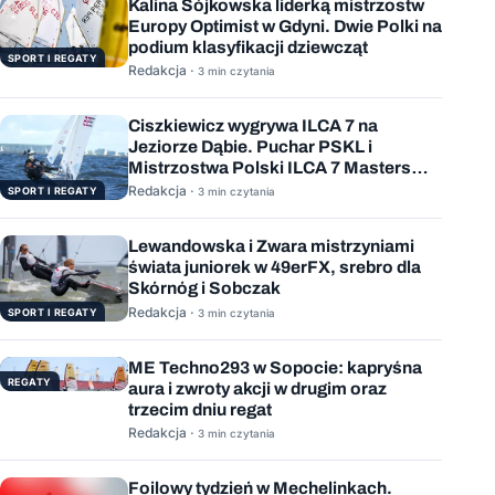
Kalina Sójkowska liderką mistrzostw
Europy Optimist w Gdyni. Dwie Polki na
podium klasyfikacji dziewcząt
SPORT I REGATY
Redakcja ·
3 min czytania
Ciszkiewicz wygrywa ILCA 7 na
Jeziorze Dąbie. Puchar PSKL i
Mistrzostwa Polski ILCA 7 Masters
rozstrzygnięte
Redakcja ·
SPORT I REGATY
3 min czytania
Lewandowska i Zwara mistrzyniami
świata juniorek w 49erFX, srebro dla
Skórnóg i Sobczak
Redakcja ·
SPORT I REGATY
3 min czytania
ME Techno293 w Sopocie: kapryśna
REGATY
aura i zwroty akcji w drugim oraz
trzecim dniu regat
Redakcja ·
3 min czytania
Foilowy tydzień w Mechelinkach.