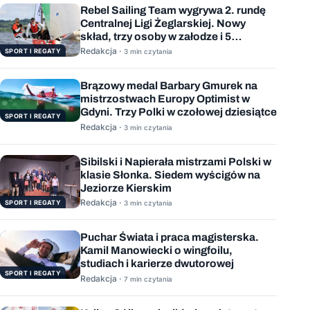
Rebel Sailing Team wygrywa 2. rundę
Centralnej Ligi Żeglarskiej. Nowy
skład, trzy osoby w załodze i 5
wygranych wyścigów
Redakcja ·
SPORT I REGATY
3 min czytania
Brązowy medal Barbary Gmurek na
mistrzostwach Europy Optimist w
Gdyni. Trzy Polki w czołowej dziesiątce
SPORT I REGATY
Redakcja ·
3 min czytania
Sibilski i Napierała mistrzami Polski w
klasie Słonka. Siedem wyścigów na
Jeziorze Kierskim
Redakcja ·
SPORT I REGATY
3 min czytania
Puchar Świata i praca magisterska.
Kamil Manowiecki o wingfoilu,
studiach i karierze dwutorowej
SPORT I REGATY
Redakcja ·
7 min czytania