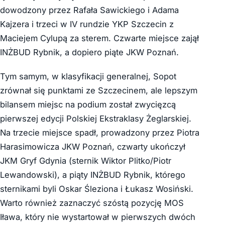
dowodzony przez Rafała Sawickiego i Adama
Kajzera i trzeci w IV rundzie YKP Szczecin z
Maciejem Cylupą za sterem. Czwarte miejsce zajął
INŻBUD Rybnik, a dopiero piąte JKW Poznań.
Tym samym, w klasyfikacji generalnej, Sopot
zrównał się punktami ze Szczecinem, ale lepszym
bilansem miejsc na podium został zwycięzcą
pierwszej edycji Polskiej Ekstraklasy Żeglarskiej.
Na trzecie miejsce spadł, prowadzony przez Piotra
Harasimowicza JKW Poznań, czwarty ukończył
JKM Gryf Gdynia (sternik Wiktor Plitko/Piotr
Lewandowski), a piąty INŻBUD Rybnik, którego
sternikami byli Oskar Śleziona i Łukasz Wosiński.
Warto również zaznaczyć szóstą pozycję MOS
Iława, który nie wystartował w pierwszych dwóch