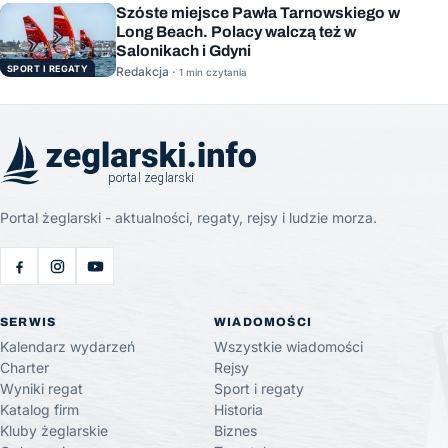
Szóste miejsce Pawła Tarnowskiego w
Long Beach. Polacy walczą też w
Salonikach i Gdyni
SPORT I REGATY
Redakcja ·
1 min czytania
Portal żeglarski - aktualności, regaty, rejsy i ludzie morza.
SERWIS
WIADOMOŚCI
Kalendarz wydarzeń
Wszystkie wiadomości
Charter
Rejsy
Wyniki regat
Sport i regaty
Katalog firm
Historia
Kluby żeglarskie
Biznes