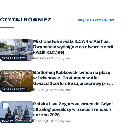
CZYTAJ RÓWNIEŻ
WIĘCEJ ARTYKUŁÓW
Mistrzostwa świata ILCA 4 w Aarhus.
Dwanaście wyścigów na otwarcie serii
kwalifikacyjnej
Redakcja ·
SPORT I REGATY
2 min czytania
Bartłomiej Kubkowski wraca na plażę
w Dziwnowie. Postument w Alei
Gwiazd Sportu z trasą przeprawy przez
Bałtyk
Redakcja ·
SPORT I REGATY
2 min czytania
Polska Liga Żeglarska wraca do Gdyni.
56 załóg powalczy w trzecich rundach
sezonu 2026
Redakcja ·
REGATY
3 min czytania