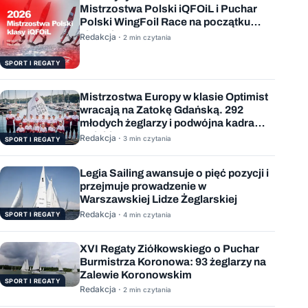
Mistrzostwa Polski iQFOiL i Puchar
Polski WingFoil Race na początku
sierpnia
Redakcja ·
2 min czytania
SPORT I REGATY
Mistrzostwa Europy w klasie Optimist
wracają na Zatokę Gdańską. 292
młodych żeglarzy i podwójna kadra
Polski
Redakcja ·
3 min czytania
SPORT I REGATY
Legia Sailing awansuje o pięć pozycji i
przejmuje prowadzenie w
Warszawskiej Lidze Żeglarskiej
Redakcja ·
SPORT I REGATY
4 min czytania
XVI Regaty Ziółkowskiego o Puchar
Burmistrza Koronowa: 93 żeglarzy na
Zalewie Koronowskim
SPORT I REGATY
Redakcja ·
2 min czytania