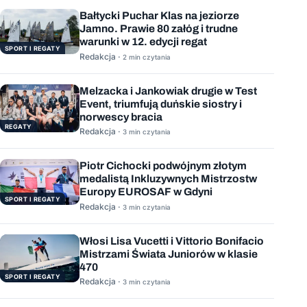
Bałtycki Puchar Klas na jeziorze
Jamno. Prawie 80 załóg i trudne
warunki w 12. edycji regat
SPORT I REGATY
Redakcja ·
2 min czytania
Melzacka i Jankowiak drugie w Test
Event, triumfują duńskie siostry i
norwescy bracia
REGATY
Redakcja ·
3 min czytania
Piotr Cichocki podwójnym złotym
medalistą Inkluzywnych Mistrzostw
Europy EUROSAF w Gdyni
SPORT I REGATY
Redakcja ·
3 min czytania
Włosi Lisa Vucetti i Vittorio Bonifacio
Mistrzami Świata Juniorów w klasie
470
SPORT I REGATY
Redakcja ·
3 min czytania