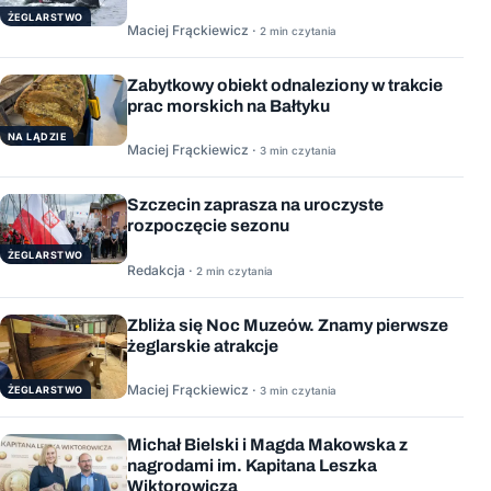
ŻEGLARSTWO
Maciej Frąckiewicz ·
2 min czytania
Zabytkowy obiekt odnaleziony w trakcie
prac morskich na Bałtyku
NA LĄDZIE
Maciej Frąckiewicz ·
3 min czytania
Szczecin zaprasza na uroczyste
rozpoczęcie sezonu
ŻEGLARSTWO
Redakcja ·
2 min czytania
Zbliża się Noc Muzeów. Znamy pierwsze
żeglarskie atrakcje
Maciej Frąckiewicz ·
ŻEGLARSTWO
3 min czytania
Michał Bielski i Magda Makowska z
nagrodami im. Kapitana Leszka
Wiktorowicza