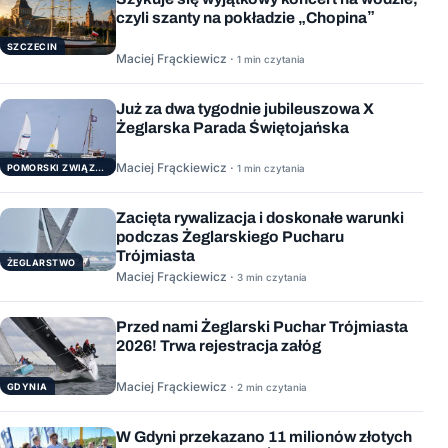
czyli szanty na pokładzie „Chopina”
SZCZECIN
Maciej Frąckiewicz ·
1 min czytania
Już za dwa tygodnie jubileuszowa X
Żeglarska Parada Świętojańska
Maciej Frąckiewicz ·
POMORSKI ZWIĄZEK ŻEGLARSKI
1 min czytania
Zacięta rywalizacja i doskonałe warunki
podczas Żeglarskiego Pucharu
Trójmiasta
ŻEGLARSTWO
Maciej Frąckiewicz ·
3 min czytania
Przed nami Żeglarski Puchar Trójmiasta
2026! Trwa rejestracja załóg
Maciej Frąckiewicz ·
GDYNIA
2 min czytania
W Gdyni przekazano 11 milionów złotych