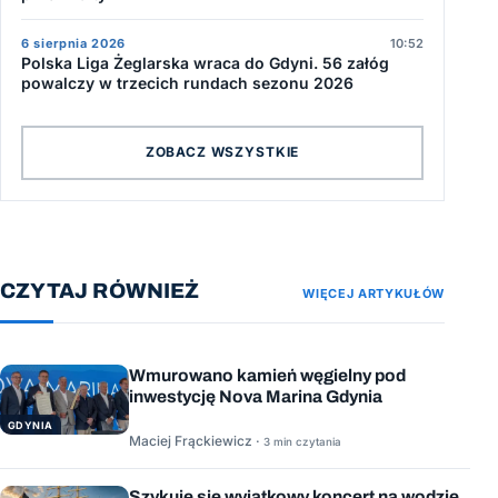
6 sierpnia 2026
10:52
Polska Liga Żeglarska wraca do Gdyni. 56 załóg
powalczy w trzecich rundach sezonu 2026
ZOBACZ WSZYSTKIE
CZYTAJ RÓWNIEŻ
WIĘCEJ ARTYKUŁÓW
Wmurowano kamień węgielny pod
inwestycję Nova Marina Gdynia
GDYNIA
Maciej Frąckiewicz ·
3 min czytania
Szykuje się wyjątkowy koncert na wodzie,