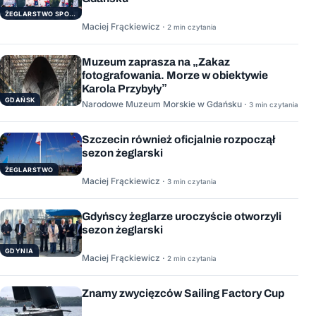
ŻEGLARSTWO SPORTOWE
Maciej Frąckiewicz ·
2 min czytania
Muzeum zaprasza na „Zakaz
fotografowania. Morze w obiektywie
Karola Przybyły”
GDAŃSK
Narodowe Muzeum Morskie w Gdańsku ·
3 min czytania
Szczecin również oficjalnie rozpoczął
sezon żeglarski
ŻEGLARSTWO
Maciej Frąckiewicz ·
3 min czytania
Gdyńscy żeglarze uroczyście otworzyli
sezon żeglarski
GDYNIA
Maciej Frąckiewicz ·
2 min czytania
Znamy zwycięzców Sailing Factory Cup