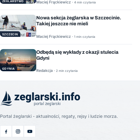
ŻEGLARSTWO
Maciej Frąckiewicz ·
4 min czytania
Nowa sekcja żeglarska w Szczecinie.
Takiej jeszcze nie mieli
SZCZECIN
Maciej Frąckiewicz ·
1 min czytania
Odbędą się wykłady z okazji stulecia
Gdyni
GDYNIA
Redakcja ·
2 min czytania
Portal żeglarski - aktualności, regaty, rejsy i ludzie morza.