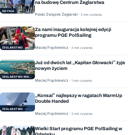
na budowę Centrum Żeglarstwa
GDYNIA
Polski Związek Żeglarski ·
2 min czytania
Za nami inauguracja kolejnej edycji
programu PGE PolSailing
Maciej Frąckiewicz ·
ŻEGLARSTWO
2 min czytania
Już od dwóch lat „Kapitan Głowacki” żyje
nowym życiem
ŻEGLARSTWO REKERACYJNE
Maciej Frąckiewicz ·
1 min czytania
„Konsal” najlepszy w ragatach WarmUp
Double Handed
ŻEGLARSTWO
Maciej Frąckiewicz ·
2 min czytania
Wielki Start programu PGE PolSailing w
Gdańsku