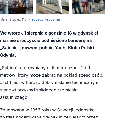
+6
Galeria zdjęć (10) -
zobacz wszystkie
We wtorek 1 sierpnia o godzinie 18 w gdyńskiej
marinie uroczyście podniesiono banderę na
„Sabinie”, nowym jachcie Yacht Klubu Polski
Gdynia.
„Sabina” to drewniany oldtimer o długości 9
metrów, który może zabrać na pokład sześć osób.
Jacht jest w bardzo dobrym stanie technicznym i
stanowi przykład solidnego rzemiosła
szkutniczego.
Zbudowana w 1956 roku w Szwecji jednostka
została podarowana gdyńskim żeglarzom przez