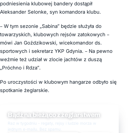
podniesienia klubowej bandery dostąpił
Aleksander Selonke, syn komandora klubu.
– W tym sezonie „Sabina” będzie służyła do
towarzyskich, klubowych rejsów zatokowych –
mówi Jan Goździkowski, wicekomandor ds.
sportowych i sekretarz YKP Gdynia. – Na pewno
weźmie też udział w zlocie jachtów z duszą
„Próchno i Rdza”.
Po uroczystości w klubowym hangarze odbyło się
spotkanie żeglarskie.
Bądź na bieżąco z żeglarstwem
Raz w tygodniu - regaty, rejsy i ludzie morza w
jednym e-mailu. Bez spamu.