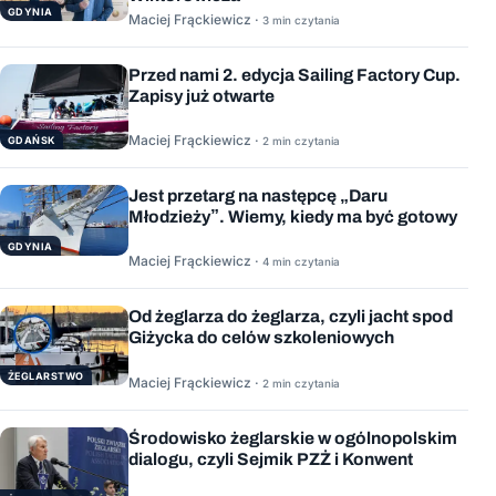
GDYNIA
Maciej Frąckiewicz ·
3 min czytania
Przed nami 2. edycja Sailing Factory Cup.
Zapisy już otwarte
Maciej Frąckiewicz ·
GDAŃSK
2 min czytania
Jest przetarg na następcę „Daru
Młodzieży”. Wiemy, kiedy ma być gotowy
GDYNIA
Maciej Frąckiewicz ·
4 min czytania
Od żeglarza do żeglarza, czyli jacht spod
Giżycka do celów szkoleniowych
ŻEGLARSTWO
Maciej Frąckiewicz ·
2 min czytania
Środowisko żeglarskie w ogólnopolskim
dialogu, czyli Sejmik PZŻ i Konwent