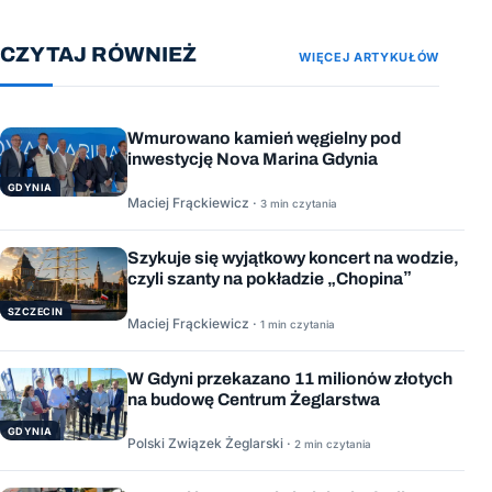
CZYTAJ RÓWNIEŻ
WIĘCEJ ARTYKUŁÓW
Wmurowano kamień węgielny pod
inwestycję Nova Marina Gdynia
GDYNIA
Maciej Frąckiewicz ·
3 min czytania
Szykuje się wyjątkowy koncert na wodzie,
czyli szanty na pokładzie „Chopina”
SZCZECIN
Maciej Frąckiewicz ·
1 min czytania
W Gdyni przekazano 11 milionów złotych
na budowę Centrum Żeglarstwa
GDYNIA
Polski Związek Żeglarski ·
2 min czytania