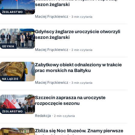
sezon żeglarski
ŻEGLARSTWO
Maciej Frąckiewicz ·
3 min czytania
Gdyńscy żeglarze uroczyście otworzyli
sezon żeglarski
GDYNIA
Maciej Frąckiewicz ·
2 min czytania
Zabytkowy obiekt odnaleziony w trakcie
prac morskich na Bałtyku
NA LĄDZIE
Maciej Frąckiewicz ·
3 min czytania
Szczecin zaprasza na uroczyste
rozpoczęcie sezonu
ŻEGLARSTWO
Redakcja ·
2 min czytania
Zbliża się Noc Muzeów. Znamy pierwsze