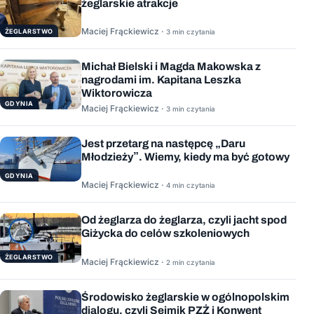
żeglarskie atrakcje
Maciej Frąckiewicz ·
ŻEGLARSTWO
3 min czytania
Michał Bielski i Magda Makowska z
nagrodami im. Kapitana Leszka
Wiktorowicza
GDYNIA
Maciej Frąckiewicz ·
3 min czytania
Jest przetarg na następcę „Daru
Młodzieży”. Wiemy, kiedy ma być gotowy
GDYNIA
Maciej Frąckiewicz ·
4 min czytania
Od żeglarza do żeglarza, czyli jacht spod
Giżycka do celów szkoleniowych
ŻEGLARSTWO
Maciej Frąckiewicz ·
2 min czytania
Środowisko żeglarskie w ogólnopolskim
dialogu, czyli Sejmik PZŻ i Konwent