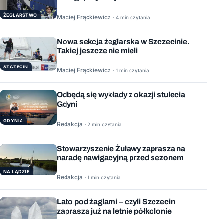
ŻEGLARSTWO
Maciej Frąckiewicz ·
4 min czytania
Nowa sekcja żeglarska w Szczecinie.
Takiej jeszcze nie mieli
SZCZECIN
Maciej Frąckiewicz ·
1 min czytania
Odbędą się wykłady z okazji stulecia
Gdyni
GDYNIA
Redakcja ·
2 min czytania
Stowarzyszenie Żuławy zaprasza na
naradę nawigacyjną przed sezonem
NA LĄDZIE
Redakcja ·
1 min czytania
Lato pod żaglami – czyli Szczecin
zaprasza już na letnie półkolonie