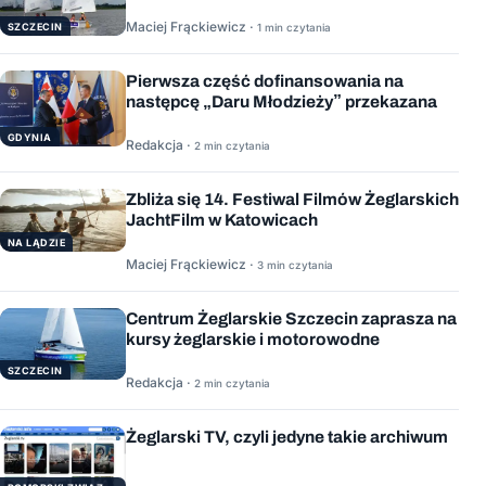
Maciej Frąckiewicz ·
1 min czytania
SZCZECIN
Pierwsza część dofinansowania na
następcę „Daru Młodzieży” przekazana
GDYNIA
Redakcja ·
2 min czytania
Zbliża się 14. Festiwal Filmów Żeglarskich
JachtFilm w Katowicach
NA LĄDZIE
Maciej Frąckiewicz ·
3 min czytania
Centrum Żeglarskie Szczecin zaprasza na
kursy żeglarskie i motorowodne
SZCZECIN
Redakcja ·
2 min czytania
Żeglarski TV, czyli jedyne takie archiwum