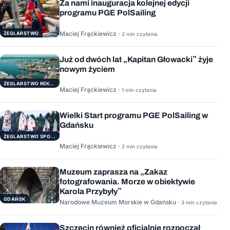
Za nami inauguracja kolejnej edycji
programu PGE PolSailing
Maciej Frąckiewicz ·
ŻEGLARSTWO
2 min czytania
Już od dwóch lat „Kapitan Głowacki” żyje
nowym życiem
ŻEGLARSTWO REKERACYJNE
Maciej Frąckiewicz ·
1 min czytania
Wielki Start programu PGE PolSailing w
Gdańsku
ŻEGLARSTWO SPORTOWE
Maciej Frąckiewicz ·
2 min czytania
Muzeum zaprasza na „Zakaz
fotografowania. Morze w obiektywie
Karola Przybyły”
GDAŃSK
Narodowe Muzeum Morskie w Gdańsku ·
3 min czytania
Szczecin również oficjalnie rozpoczął