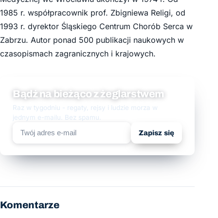
1985 r. współpracownik prof. Zbigniewa Religi, od
1993 r. dyrektor Śląskiego Centrum Chorób Serca w
Zabrzu. Autor ponad 500 publikacji naukowych w
czasopismach zagranicznych i krajowych.
Bądź na bieżąco z żeglarstwem
Raz w tygodniu - regaty, rejsy i ludzie morza w
jednym e-mailu. Bez spamu.
Zapisz się
Komentarze