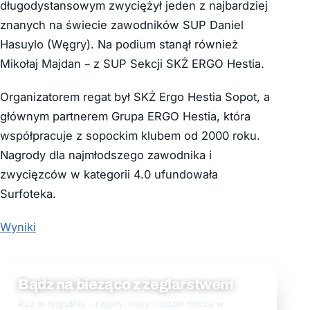
długodystansowym zwyciężył jeden z najbardziej
znanych na świecie zawodników SUP Daniel
Hasuylo (Węgry). Na podium stanął również
Mikołaj Majdan – z SUP Sekcji SKŻ ERGO Hestia.
Organizatorem regat był SKŻ Ergo Hestia Sopot, a
głównym partnerem Grupa ERGO Hestia, która
współpracuje z sopockim klubem od 2000 roku.
Nagrody dla najmłodszego zawodnika i
zwycięzców w kategorii 4.0 ufundowała
Surfoteka.
Wyniki
Bądź na bieżąco z żeglarstwem
Raz w tygodniu - regaty, rejsy i ludzie morza w