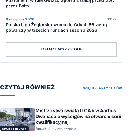
Postument w Alei Gwiazd Sportu z trasą przeprawy
przez Bałtyk
6 sierpnia 2026
10:52
Polska Liga Żeglarska wraca do Gdyni. 56 załóg
powalczy w trzecich rundach sezonu 2026
ZOBACZ WSZYSTKIE
CZYTAJ RÓWNIEŻ
WIĘCEJ ARTYKUŁÓW
Mistrzostwa świata ILCA 4 w Aarhus.
Dwanaście wyścigów na otwarcie serii
kwalifikacyjnej
Redakcja ·
SPORT I REGATY
2 min czytania