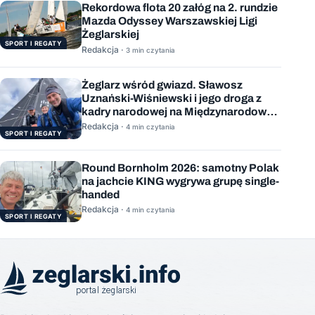
Rekordowa flota 20 załóg na 2. rundzie
Mazda Odyssey Warszawskiej Ligi
Żeglarskiej
SPORT I REGATY
Redakcja ·
3 min czytania
Żeglarz wśród gwiazd. Sławosz
Uznański-Wiśniewski i jego droga z
kadry narodowej na Międzynarodową
Stację Kosmiczną
Redakcja ·
4 min czytania
SPORT I REGATY
Round Bornholm 2026: samotny Polak
na jachcie KING wygrywa grupę single-
handed
Redakcja ·
4 min czytania
SPORT I REGATY