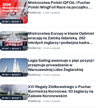
Mistrzostwa Polski iQFOiL i Puchar
Polski WingFoil Race na początku
sierpnia
Redakcja ·
2 min czytania
SPORT I REGATY
Mistrzostwa Europy w klasie Optimist
wracają na Zatokę Gdańską. 292
młodych żeglarzy i podwójna kadra
Polski
Redakcja ·
3 min czytania
SPORT I REGATY
Legia Sailing awansuje o pięć pozycji i
przejmuje prowadzenie w
Warszawskiej Lidze Żeglarskiej
Redakcja ·
SPORT I REGATY
4 min czytania
XVI Regaty Ziółkowskiego o Puchar
Burmistrza Koronowa: 93 żeglarzy na
Zalewie Koronowskim
SPORT I REGATY
Redakcja ·
2 min czytania