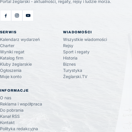
Portal żeglarski - aktualności, regaty, rejsy i ludzie morza.
SERWIS
WIADOMOŚCI
Kalendarz wydarzeń
Wszystkie wiadomości
Charter
Rejsy
Wyniki regat
Sport i regaty
Katalog firm
Historia
Kluby żeglarskie
Biznes
Ogłoszenia
Turystyka
Moje konto
Żeglarski.TV
INFORMACJE
O nas
Reklama i współpraca
Do pobrania
Kanał RSS
Kontakt
Polityka redakcyjna