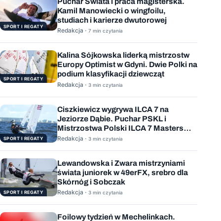
Puchar Świata i praca magisterska.
Kamil Manowiecki o wingfoilu,
studiach i karierze dwutorowej
SPORT I REGATY
Redakcja ·
7 min czytania
Kalina Sójkowska liderką mistrzostw
Europy Optimist w Gdyni. Dwie Polki na
podium klasyfikacji dziewcząt
SPORT I REGATY
Redakcja ·
3 min czytania
Ciszkiewicz wygrywa ILCA 7 na
Jeziorze Dąbie. Puchar PSKL i
Mistrzostwa Polski ILCA 7 Masters
rozstrzygnięte
Redakcja ·
SPORT I REGATY
3 min czytania
Lewandowska i Zwara mistrzyniami
świata juniorek w 49erFX, srebro dla
Skórnóg i Sobczak
Redakcja ·
SPORT I REGATY
3 min czytania
Foilowy tydzień w Mechelinkach.