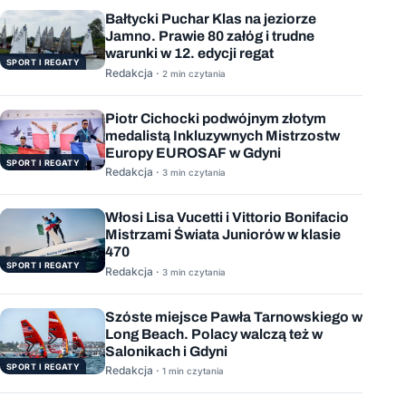
Bałtycki Puchar Klas na jeziorze
Jamno. Prawie 80 załóg i trudne
warunki w 12. edycji regat
SPORT I REGATY
Redakcja ·
2 min czytania
Piotr Cichocki podwójnym złotym
medalistą Inkluzywnych Mistrzostw
Europy EUROSAF w Gdyni
SPORT I REGATY
Redakcja ·
3 min czytania
Włosi Lisa Vucetti i Vittorio Bonifacio
Mistrzami Świata Juniorów w klasie
470
SPORT I REGATY
Redakcja ·
3 min czytania
Szóste miejsce Pawła Tarnowskiego w
Long Beach. Polacy walczą też w
Salonikach i Gdyni
SPORT I REGATY
Redakcja ·
1 min czytania