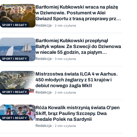
Bartłomiej Kubkowski wraca na plażę
w Dziwnowie. Postument w Alei
Gwiazd Sportu z trasą przeprawy przez
Bałtyk
Redakcja ·
SPORT I REGATY
2 min czytania
Bartłomiej Kubkowski przepłynął
Bałtyk wpław. Ze Szwecji do Dziwnowa
w niecałe 55 godzin, za piątym
podejściem
Redakcja ·
SPORT I REGATY
3 min czytania
Mistrzostwa świata ILCA 4 w Aarhus.
450 młodych żeglarzy z 51 krajów i
debiut nowego żagla MkII
Redakcja ·
SPORT I REGATY
2 min czytania
Róża Kowalik mistrzynią świata O'pen
Skiff, brąz Pauliny Szczepy. Dwa
SPORT I REGATY
medale Polek na Sardynii
Redakcja ·
2 min czytania