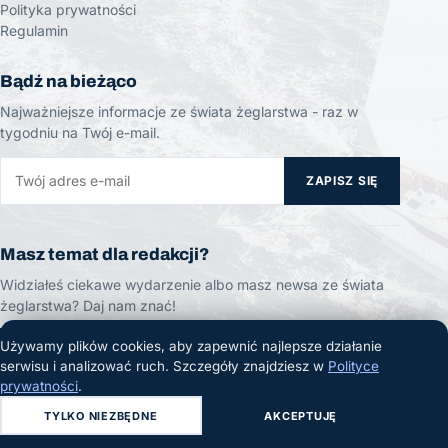
Polityka prywatności
Regulamin
Bądź na bieżąco
Najważniejsze informacje ze świata żeglarstwa - raz w
tygodniu na Twój e-mail.
ZAPISZ SIĘ
Masz temat dla redakcji?
Widziałeś ciekawe wydarzenie albo masz newsa ze świata
żeglarstwa? Daj nam znać!
Używamy plików cookies, aby zapewnić najlepsze działanie
ZGŁOŚ TEMAT
serwisu i analizować ruch. Szczegóły znajdziesz w
Polityce
prywatności
.
TYLKO NIEZBĘDNE
AKCEPTUJĘ
© 2026 Żeglarski.info. Wszelkie prawa zastrzeżone.