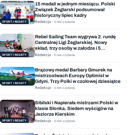
15 medali w jednym miesiącu. Polski
Związek Żeglarski podsumował
historyczny lipiec kadry
Redakcja ·
SPORT I REGATY
3 min czytania
Rebel Sailing Team wygrywa 2. rundę
Centralnej Ligi Żeglarskiej. Nowy
skład, trzy osoby w załodze i 5
wygranych wyścigów
Redakcja ·
SPORT I REGATY
3 min czytania
Brązowy medal Barbary Gmurek na
mistrzostwach Europy Optimist w
Gdyni. Trzy Polki w czołowej dziesiątce
SPORT I REGATY
Redakcja ·
3 min czytania
Sibilski i Napierała mistrzami Polski w
klasie Słonka. Siedem wyścigów na
Jeziorze Kierskim
Redakcja ·
SPORT I REGATY
3 min czytania