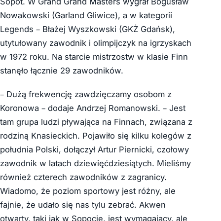
Sopot. W Grand Grand Masters wygrał Bogusław
Nowakowski (Garland Gliwice), a w kategorii
Legends – Błażej Wyszkowski (GKŻ Gdańsk),
utytułowany zawodnik i olimpijczyk na igrzyskach
w 1972 roku. Na starcie mistrzostw w klasie Finn
stanęło łącznie 29 zawodników.
– Dużą frekwencję zawdzięczamy osobom z
Koronowa – dodaje Andrzej Romanowski. – Jest
tam grupa ludzi pływająca na Finnach, związana z
rodziną Knasieckich. Pojawiło się kilku kolegów z
południa Polski, dołączył Artur Piernicki, czołowy
zawodnik w latach dziewięćdziesiątych. Mieliśmy
również czterech zawodników z zagranicy.
Wiadomo, że poziom sportowy jest różny, ale
fajnie, że udało się nas tylu zebrać. Akwen
otwarty, taki jak w Sopocie, jest wymagający, ale