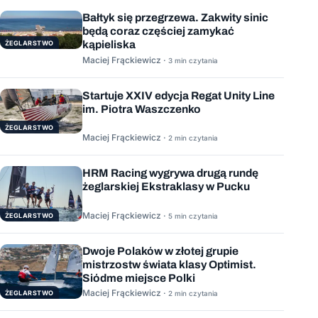
Bałtyk się przegrzewa. Zakwity sinic
będą coraz częściej zamykać
kąpieliska
ŻEGLARSTWO
Maciej Frąckiewicz ·
3 min czytania
Startuje XXIV edycja Regat Unity Line
im. Piotra Waszczenko
ŻEGLARSTWO
Maciej Frąckiewicz ·
2 min czytania
HRM Racing wygrywa drugą rundę
żeglarskiej Ekstraklasy w Pucku
Maciej Frąckiewicz ·
ŻEGLARSTWO
5 min czytania
Dwoje Polaków w złotej grupie
mistrzostw świata klasy Optimist.
Siódme miejsce Polki
Maciej Frąckiewicz ·
ŻEGLARSTWO
2 min czytania