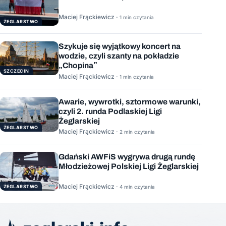
Maciej Frąckiewicz ·
1 min czytania
ŻEGLARSTWO
Szykuje się wyjątkowy koncert na
wodzie, czyli szanty na pokładzie
„Chopina”
SZCZECIN
Maciej Frąckiewicz ·
1 min czytania
Awarie, wywrotki, sztormowe warunki,
czyli 2. runda Podlaskiej Ligi
Żeglarskiej
ŻEGLARSTWO
Maciej Frąckiewicz ·
2 min czytania
Gdański AWFiS wygrywa drugą rundę
Młodzieżowej Polskiej Ligi Żeglarskiej
Maciej Frąckiewicz ·
ŻEGLARSTWO
4 min czytania