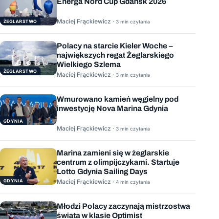
Energa Nord Cup Gdańsk 2026
Maciej Frąckiewicz ·
ŻEGLARSTWO
3 min czytania
Polacy na starcie Kieler Woche –
największych regat Żeglarskiego
Wielkiego Szlema
ŻEGLARSTWO
Maciej Frąckiewicz ·
3 min czytania
Wmurowano kamień węgielny pod
inwestycję Nova Marina Gdynia
GDYNIA
Maciej Frąckiewicz ·
3 min czytania
Marina zamieni się w żeglarskie
centrum z olimpijczykami. Startuje
Lotto Gdynia Sailing Days
GDYNIA
Maciej Frąckiewicz ·
4 min czytania
Młodzi Polacy zaczynają mistrzostwa
świata w klasie Optimist