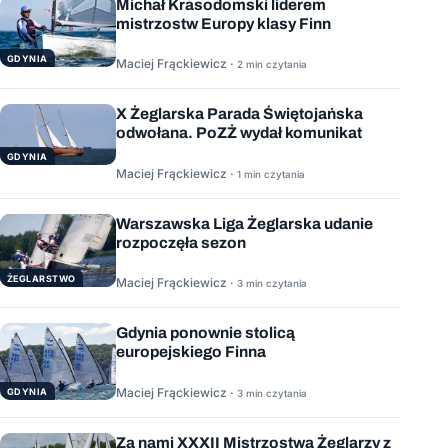
Michał Krasodomski liderem
mistrzostw Europy klasy Finn
GDYNIA
Maciej Frąckiewicz ·
2 min czytania
X Żeglarska Parada Świętojańska
odwołana. PoZŻ wydał komunikat
GDYNIA
Maciej Frąckiewicz ·
1 min czytania
Warszawska Liga Żeglarska udanie
rozpoczęła sezon
ŻEGLARSTWO
Maciej Frąckiewicz ·
3 min czytania
Gdynia ponownie stolicą
europejskiego Finna
Maciej Frąckiewicz ·
GDYNIA
3 min czytania
Za nami XXXII Mistrzostwa Żeglarzy z