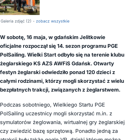
Galeria zdjęć (2) -
zobacz wszystkie
W sobotę, 16 maja, w gdańskim Jelitkowie
oficjalne rozpoczął się 14. sezon programu PGE
PolSailing. Wielki Start odbyło się na terenie klubu
żeglarskiego KS AZS AWFiS Gdańsk. Otwarty
festyn żeglarski odwiedziło ponad 120 dzieci z
całymi rodzinami, którzy mogli skorzystać z wielu
bezpłatnych trakcji, związanych z żeglarstwem.
Podczas sobotniego, Wielkiego Startu PGE
PolSailing uczestnicy mogli skorzystać m.in. z
symulatorów żeglowania, wirtualnej gry żeglarskiej
czy zwiedzić bazę sprzętową. Ponadto jedną za
atrakcji były także gogle VR, dzięki którym można