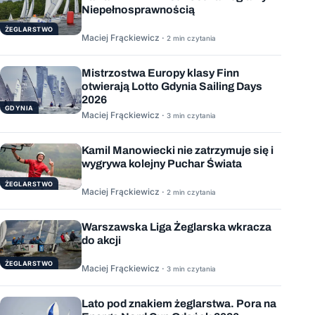
Niepełnosprawnością
ŻEGLARSTWO
Maciej Frąckiewicz ·
2 min czytania
Mistrzostwa Europy klasy Finn
otwierają Lotto Gdynia Sailing Days
2026
GDYNIA
Maciej Frąckiewicz ·
3 min czytania
Kamil Manowiecki nie zatrzymuje się i
wygrywa kolejny Puchar Świata
ŻEGLARSTWO
Maciej Frąckiewicz ·
2 min czytania
Warszawska Liga Żeglarska wkracza
do akcji
ŻEGLARSTWO
Maciej Frąckiewicz ·
3 min czytania
Lato pod znakiem żeglarstwa. Pora na