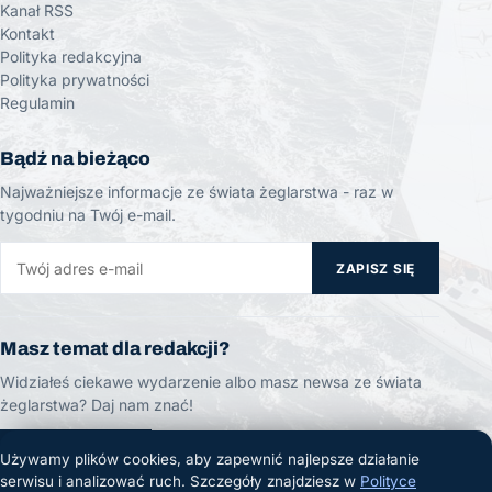
Kanał RSS
Kontakt
Polityka redakcyjna
Polityka prywatności
Regulamin
Bądź na bieżąco
Najważniejsze informacje ze świata żeglarstwa - raz w
tygodniu na Twój e-mail.
ZAPISZ SIĘ
Masz temat dla redakcji?
Widziałeś ciekawe wydarzenie albo masz newsa ze świata
żeglarstwa? Daj nam znać!
ZGŁOŚ TEMAT
Używamy plików cookies, aby zapewnić najlepsze działanie
serwisu i analizować ruch. Szczegóły znajdziesz w
Polityce