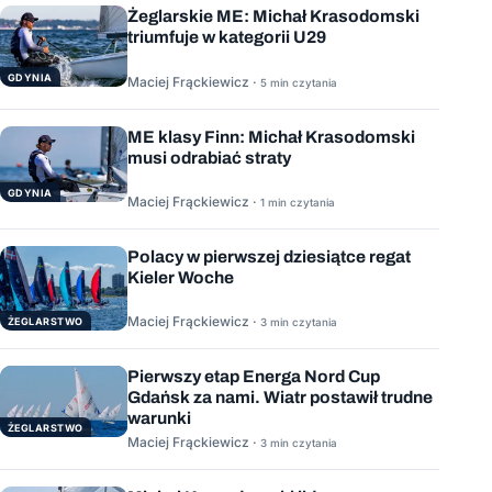
Żeglarskie ME: Michał Krasodomski
triumfuje w kategorii U29
GDYNIA
Maciej Frąckiewicz ·
5 min czytania
ME klasy Finn: Michał Krasodomski
musi odrabiać straty
GDYNIA
Maciej Frąckiewicz ·
1 min czytania
Polacy w pierwszej dziesiątce regat
Kieler Woche
Maciej Frąckiewicz ·
ŻEGLARSTWO
3 min czytania
Pierwszy etap Energa Nord Cup
Gdańsk za nami. Wiatr postawił trudne
warunki
ŻEGLARSTWO
Maciej Frąckiewicz ·
3 min czytania