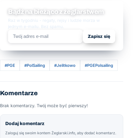
Bądź na bieżąco z żeglarstwem
Raz w tygodniu - regaty, rejsy i ludzie morza w
jednym e-mailu. Bez spamu.
Zapisz się
#PGE
#PolSailing
#Jelitkowo
#PGEPolsailing
Komentarze
Brak komentarzy. Twój może być pierwszy!
Dodaj komentarz
Zaloguj się swoim kontem Żeglarski.info, aby dodać komentarz.