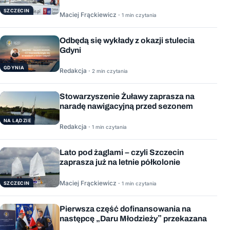
SZCZECIN
Maciej Frąckiewicz ·
1 min czytania
Odbędą się wykłady z okazji stulecia
Gdyni
GDYNIA
Redakcja ·
2 min czytania
Stowarzyszenie Żuławy zaprasza na
naradę nawigacyjną przed sezonem
NA LĄDZIE
Redakcja ·
1 min czytania
Lato pod żaglami – czyli Szczecin
zaprasza już na letnie półkolonie
Maciej Frąckiewicz ·
1 min czytania
SZCZECIN
Pierwsza część dofinansowania na
następcę „Daru Młodzieży” przekazana