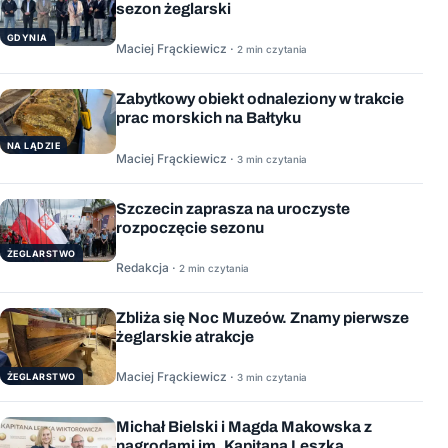
sezon żeglarski
GDYNIA
Maciej Frąckiewicz ·
2 min czytania
Zabytkowy obiekt odnaleziony w trakcie
prac morskich na Bałtyku
NA LĄDZIE
Maciej Frąckiewicz ·
3 min czytania
Szczecin zaprasza na uroczyste
rozpoczęcie sezonu
ŻEGLARSTWO
Redakcja ·
2 min czytania
Zbliża się Noc Muzeów. Znamy pierwsze
żeglarskie atrakcje
Maciej Frąckiewicz ·
ŻEGLARSTWO
3 min czytania
Michał Bielski i Magda Makowska z
nagrodami im. Kapitana Leszka