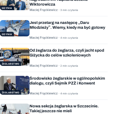
Wiktorowicza
GDYNIA
Maciej Frąckiewicz ·
3 min czytania
Jest przetarg na następcę „Daru
Młodzieży”. Wiemy, kiedy ma być gotowy
GDYNIA
Maciej Frąckiewicz ·
4 min czytania
Od żeglarza do żeglarza, czyli jacht spod
Giżycka do celów szkoleniowych
ŻEGLARSTWO
Maciej Frąckiewicz ·
2 min czytania
Środowisko żeglarskie w ogólnopolskim
dialogu, czyli Sejmik PZŻ i Konwent
ŻEGLARSTWO
Maciej Frąckiewicz ·
4 min czytania
Nowa sekcja żeglarska w Szczecinie.
Takiej jeszcze nie mieli