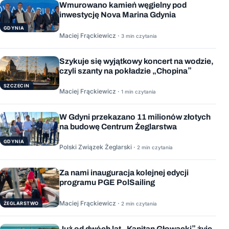
Wmurowano kamień węgielny pod
inwestycję Nova Marina Gdynia
GDYNIA
Maciej Frąckiewicz ·
3 min czytania
Szykuje się wyjątkowy koncert na wodzie,
czyli szanty na pokładzie „Chopina”
SZCZECIN
Maciej Frąckiewicz ·
1 min czytania
W Gdyni przekazano 11 milionów złotych
na budowę Centrum Żeglarstwa
GDYNIA
Polski Związek Żeglarski ·
2 min czytania
Za nami inauguracja kolejnej edycji
programu PGE PolSailing
Maciej Frąckiewicz ·
ŻEGLARSTWO
2 min czytania
Już od dwóch lat „Kapitan Głowacki” żyje