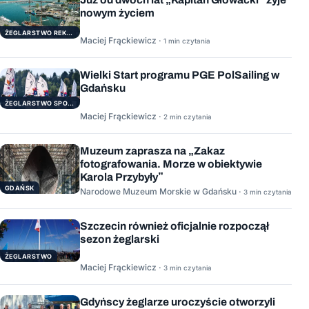
nowym życiem
ŻEGLARSTWO REKERACYJNE
Maciej Frąckiewicz ·
1 min czytania
Wielki Start programu PGE PolSailing w
Gdańsku
ŻEGLARSTWO SPORTOWE
Maciej Frąckiewicz ·
2 min czytania
Muzeum zaprasza na „Zakaz
fotografowania. Morze w obiektywie
Karola Przybyły”
GDAŃSK
Narodowe Muzeum Morskie w Gdańsku ·
3 min czytania
Szczecin również oficjalnie rozpoczął
sezon żeglarski
ŻEGLARSTWO
Maciej Frąckiewicz ·
3 min czytania
Gdyńscy żeglarze uroczyście otworzyli