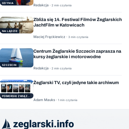
GDYNIA
Redakcja ·
2 min czytania
Zbliża się 14. Festiwal Filmów Żeglarskich
JachtFilm w Katowicach
NA LĄDZIE
Maciej Frąckiewicz ·
3 min czytania
Centrum Żeglarskie Szczecin zaprasza na
kursy żeglarskie i motorowodne
SZCZECIN
Redakcja ·
2 min czytania
Żeglarski TV, czyli jedyne takie archiwum
POMORSKI ZWIĄZEK ŻEGLARSKI
Adam Mauks ·
1 min czytania