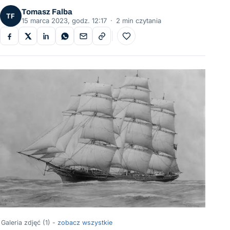
Tomasz Falba
TF
15 marca 2023, godz. 12:17
·
2 min czytania
Do ulubionych
Galeria zdjęć (1) -
zobacz wszystkie