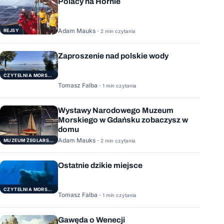
Polacy na Hornie
Adam Mauks ·
REJSY
2 min czytania
Zaproszenie nad polskie wody
CZYTELNIA MORSKA
Tomasz Falba ·
1 min czytania
Wystawy Narodowego Muzeum
Morskiego w Gdańsku zobaczysz w
domu
Adam Mauks ·
MUZEUM ŻEGLARSTWA POMORSKIEGO
2 min czytania
Ostatnie dzikie miejsce
CZYTELNIA MORSKA
Tomasz Falba ·
1 min czytania
Gawęda o Wenecji