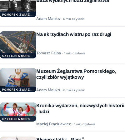
Baza wybitnych ludzi żeglarstwa
POMORSKI ZWIĄZEK ŻEGLARSKI
Adam Mauks ·
4 min czytania
Na skrzydłach wiatru po raz drugi
Tomasz Falba ·
1 min czytania
CZYTELNIA MORSKA
Muzeum Żeglarstwa Pomorskiego,
czyli zbiór wyjątkowy
Adam Mauks ·
POMORSKI ZWIĄZEK ŻEGLARSKI
2 min czytania
Kronika wydarzeń, niezwykłych historii
i ludzi
CZYTELNIA MORSKA
Maciej Frąckiewicz ·
1 min czytania
Słynne statki: „Gjøa”