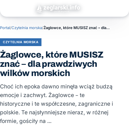
Portal
/
Czytelnia morska
/
Żaglowce, które MUSISZ znać – dla prawdziwych wilków morskich
CZYTELNIA MORSKA
Żaglowce, które MUSISZ
znać – dla prawdziwych
wilków morskich
Choć ich epoka dawno minęła wciąż budzą
emocje i zachwyt. Żaglowce – te
historyczne i te współczesne, zagraniczne i
polskie. Te najsłynniejsze nieraz, w różnej
formie, gościły na …