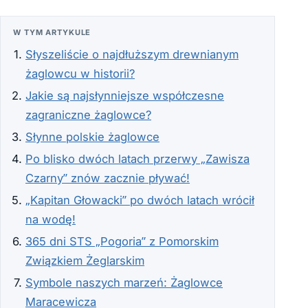
W TYM ARTYKULE
Słyszeliście o najdłuższym drewnianym
żaglowcu w historii?
Jakie są najsłynniejsze współczesne
zagraniczne żaglowce?
Słynne polskie żaglowce
Po blisko dwóch latach przerwy „Zawisza
Czarny” znów zacznie pływać!
„Kapitan Głowacki” po dwóch latach wrócił
na wodę!
365 dni STS „Pogoria” z Pomorskim
Związkiem Żeglarskim
Symbole naszych marzeń: Żaglowce
Maracewicza