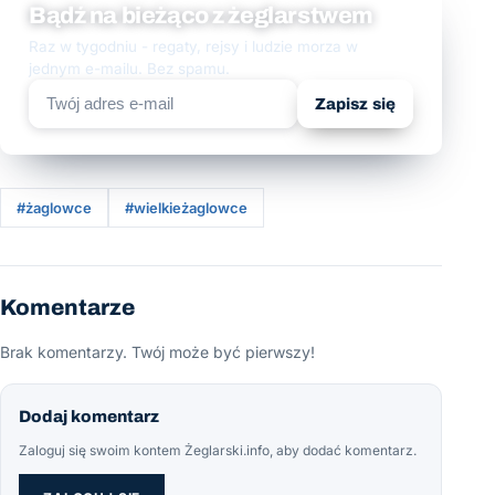
Bądź na bieżąco z żeglarstwem
Raz w tygodniu - regaty, rejsy i ludzie morza w
jednym e-mailu. Bez spamu.
Zapisz się
#żaglowce
#wielkieżaglowce
Komentarze
Brak komentarzy. Twój może być pierwszy!
Dodaj komentarz
Zaloguj się swoim kontem Żeglarski.info, aby dodać komentarz.