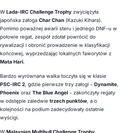
W
Lada-IRC Challenge Trophy
zwyciężyła
japońska załoga
Char Chan
(
Kazuki Kihara
).
Pomimo poważnej awarii steru i jednego DNF-u w
połowie regat, zespół zdołał powrócić do
rywalizacji i obronić prowadzenie w klasyfikacji
końcowej, wyprzedzając lokalnych faworytów z
Mata Hari
.
Bardzo wyrównana walka toczyła się w klasie
PSC-IRC 2
, gdzie pierwsze trzy załogi –
Dynamite
,
Phoenix
oraz
The Blue Angel
– zakończyły regaty
w odstępie zaledwie
trzech punktów
, a o
kolejności na podium zadecydowały ostatnie
wyścigi.
W
Malaysian Multihull Challenge Trophy