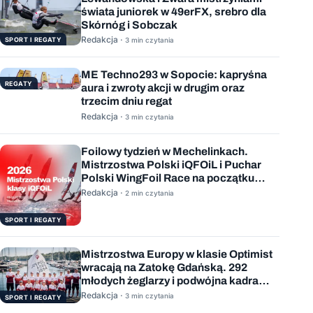
świata juniorek w 49erFX, srebro dla
Skórnóg i Sobczak
Redakcja ·
SPORT I REGATY
3 min czytania
ME Techno293 w Sopocie: kapryśna
REGATY
aura i zwroty akcji w drugim oraz
trzecim dniu regat
Redakcja ·
3 min czytania
Foilowy tydzień w Mechelinkach.
Mistrzostwa Polski iQFOiL i Puchar
Polski WingFoil Race na początku
sierpnia
Redakcja ·
2 min czytania
SPORT I REGATY
Mistrzostwa Europy w klasie Optimist
wracają na Zatokę Gdańską. 292
młodych żeglarzy i podwójna kadra
Polski
Redakcja ·
3 min czytania
SPORT I REGATY