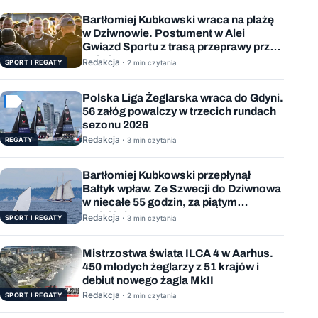
Bartłomiej Kubkowski wraca na plażę
w Dziwnowie. Postument w Alei
Gwiazd Sportu z trasą przeprawy przez
Bałtyk
Redakcja ·
SPORT I REGATY
2 min czytania
Polska Liga Żeglarska wraca do Gdyni.
56 załóg powalczy w trzecich rundach
sezonu 2026
Redakcja ·
REGATY
3 min czytania
Bartłomiej Kubkowski przepłynął
Bałtyk wpław. Ze Szwecji do Dziwnowa
w niecałe 55 godzin, za piątym
podejściem
Redakcja ·
SPORT I REGATY
3 min czytania
Mistrzostwa świata ILCA 4 w Aarhus.
450 młodych żeglarzy z 51 krajów i
debiut nowego żagla MkII
Redakcja ·
SPORT I REGATY
2 min czytania