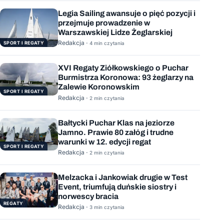
Legia Sailing awansuje o pięć pozycji i
przejmuje prowadzenie w
Warszawskiej Lidze Żeglarskiej
Redakcja ·
SPORT I REGATY
4 min czytania
XVI Regaty Ziółkowskiego o Puchar
Burmistrza Koronowa: 93 żeglarzy na
Zalewie Koronowskim
SPORT I REGATY
Redakcja ·
2 min czytania
Bałtycki Puchar Klas na jeziorze
Jamno. Prawie 80 załóg i trudne
warunki w 12. edycji regat
SPORT I REGATY
Redakcja ·
2 min czytania
Melzacka i Jankowiak drugie w Test
Event, triumfują duńskie siostry i
norwescy bracia
REGATY
Redakcja ·
3 min czytania