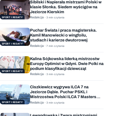
Sibilski i Napierała mistrzami Polski w
klasie Słonka. Siedem wyścigów na
Jeziorze Kierskim
Redakcja ·
SPORT I REGATY
3 min czytania
Puchar Świata i praca magisterska.
Kamil Manowiecki o wingfoilu,
studiach i karierze dwutorowej
SPORT I REGATY
Redakcja ·
7 min czytania
Kalina Sójkowska liderką mistrzostw
Europy Optimist w Gdyni. Dwie Polki na
podium klasyfikacji dziewcząt
SPORT I REGATY
Redakcja ·
3 min czytania
Ciszkiewicz wygrywa ILCA 7 na
Jeziorze Dąbie. Puchar PSKL i
Mistrzostwa Polski ILCA 7 Masters
rozstrzygnięte
Redakcja ·
SPORT I REGATY
3 min czytania
Lewandowska i Zwara mistrzyniami