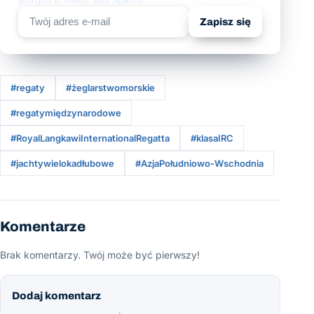
Zapisz się
#regaty
#żeglarstwomorskie
#regatymiędzynarodowe
#RoyalLangkawiInternationalRegatta
#klasaIRC
#jachtywielokadłubowe
#AzjaPołudniowo-Wschodnia
Komentarze
Brak komentarzy. Twój może być pierwszy!
Dodaj komentarz