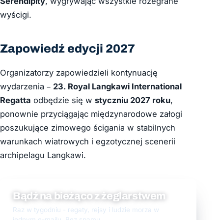
Serendipity
, wygrywając wszystkie rozegrane
wyścigi.
Zapowiedź edycji 2027
Organizatorzy zapowiedzieli kontynuację
wydarzenia –
23. Royal Langkawi International
Regatta
odbędzie się w
styczniu 2027 roku
,
ponownie przyciągając międzynarodowe załogi
poszukujące zimowego ścigania w stabilnych
warunkach wiatrowych i egzotycznej scenerii
archipelagu Langkawi.
Bądź na bieżąco z żeglarstwem
Raz w tygodniu - regaty, rejsy i ludzie morza w
jednym e-mailu. Bez spamu.