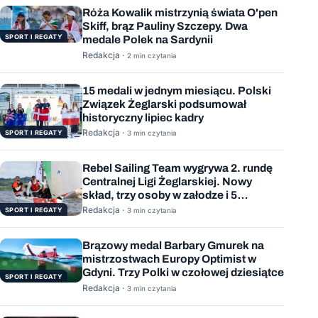
Róża Kowalik mistrzynią świata O'pen
Skiff, brąz Pauliny Szczepy. Dwa
SPORT I REGATY
medale Polek na Sardynii
Redakcja ·
2 min czytania
15 medali w jednym miesiącu. Polski
Związek Żeglarski podsumował
historyczny lipiec kadry
Redakcja ·
SPORT I REGATY
3 min czytania
Rebel Sailing Team wygrywa 2. rundę
Centralnej Ligi Żeglarskiej. Nowy
skład, trzy osoby w załodze i 5
wygranych wyścigów
Redakcja ·
SPORT I REGATY
3 min czytania
Brązowy medal Barbary Gmurek na
mistrzostwach Europy Optimist w
Gdyni. Trzy Polki w czołowej dziesiątce
SPORT I REGATY
Redakcja ·
3 min czytania