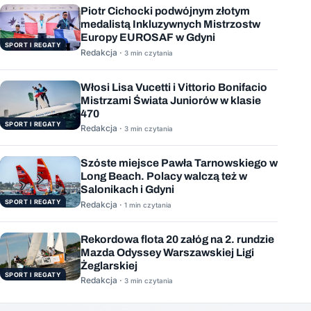
Piotr Cichocki podwójnym złotym
medalistą Inkluzywnych Mistrzostw
Europy EUROSAF w Gdyni
SPORT I REGATY
Redakcja ·
3 min czytania
Włosi Lisa Vucetti i Vittorio Bonifacio
Mistrzami Świata Juniorów w klasie
470
SPORT I REGATY
Redakcja ·
3 min czytania
Szóste miejsce Pawła Tarnowskiego w
Long Beach. Polacy walczą też w
Salonikach i Gdyni
SPORT I REGATY
Redakcja ·
1 min czytania
Rekordowa flota 20 załóg na 2. rundzie
Mazda Odyssey Warszawskiej Ligi
Żeglarskiej
SPORT I REGATY
Redakcja ·
3 min czytania