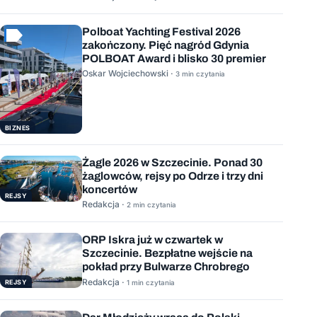
Polboat Yachting Festival 2026
zakończony. Pięć nagród Gdynia
POLBOAT Award i blisko 30 premier
Oskar Wojciechowski ·
3 min czytania
BIZNES
Żagle 2026 w Szczecinie. Ponad 30
żaglowców, rejsy po Odrze i trzy dni
koncertów
REJSY
Redakcja ·
2 min czytania
ORP Iskra już w czwartek w
Szczecinie. Bezpłatne wejście na
pokład przy Bulwarze Chrobrego
Redakcja ·
REJSY
1 min czytania