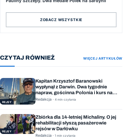
Pauliny Szczepy. Dwa medale Polek na Sardynii
ZOBACZ WSZYSTKIE
CZYTAJ RÓWNIEŻ
WIĘCEJ ARTYKUŁÓW
Kapitan Krzysztof Baranowski
wypłynął z Darwin. Dwa tygodnie
napraw, gościnna Polonia i kurs na
Mauritius
Redakcja ·
4 min czytania
REJSY
Zbiórka dla 14-letniej Michaliny. O jej
rehabilitacji słyszą pasażerowie
rejsów w Darłówku
REJSY
Redakcja ·
1 min czytania