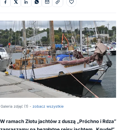
Do ulubionych
Galeria zdjęć (1) -
zobacz wszystkie
W ramach Zlotu jachtów z duszą „Próchno i Rdza”
zapraszamy na bezpłatne rejsy jachtem „Knudel”.