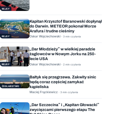
REJSY
Kapitan Krzysztof Baranowski dopłynął
do Darwin. METEOR pokonał Morze
Arafura i trudne cieśniny
Oskar Wojciechowski ·
REJSY
3 min czytania
„Dar Młodzieży” w wielkiej paradzie
żaglowców w Nowym Jorku na 250-
lecie USA
Oskar Wojciechowski ·
REJSY
2 min czytania
Bałtyk się przegrzewa. Zakwity sinic
będą coraz częściej zamykać
kąpieliska
ŻEGLARSTWO
Maciej Frąckiewicz ·
3 min czytania
„Dar Szczecina” i „Kapitan Głowacki”
zwycięzcami pierwszego etapu The