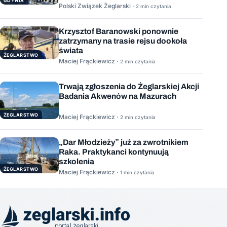
GDYNIA
Polski Związek Żeglarski ·
2 min czytania
Krzysztof Baranowski ponownie
zatrzymany na trasie rejsu dookoła
świata
ŻEGLARSTWO
Maciej Frąckiewicz ·
2 min czytania
Trwają zgłoszenia do Żeglarskiej Akcji
Badania Akwenów na Mazurach
ŻEGLARSTWO
Maciej Frąckiewicz ·
2 min czytania
„Dar Młodzieży” już za zwrotnikiem
Raka. Praktykanci kontynuują
szkolenia
ŻEGLARSTWO
Maciej Frąckiewicz ·
1 min czytania