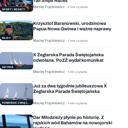
Tall Ships Races
Maciej Frąckiewicz ·
2 min czytania
SPORT I REGATY
Krzysztof Baranowski, urodzinowa
Papua Nowa Gwinea i ważne naprawy
REJSY
Maciej Frąckiewicz ·
2 min czytania
X Żeglarska Parada Świętojańska
odwołana. PoZŻ wydał komunikat
GDYNIA
Maciej Frąckiewicz ·
1 min czytania
Już za dwa tygodnie jubileuszowa X
Żeglarska Parada Świętojańska
Maciej Frąckiewicz ·
POMORSKI ZWIĄZEK ŻEGLARSKI
1 min czytania
Dar Młodzieży płynie po historię. Z
rajskich wód Bahamów na nowojorski