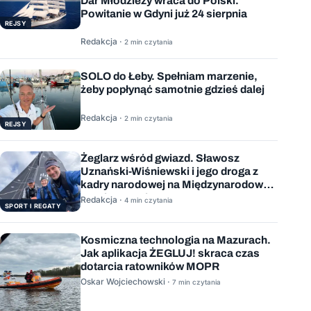
Dar Młodzieży wraca do Polski.
Powitanie w Gdyni już 24 sierpnia
REJSY
Redakcja ·
2 min czytania
SOLO do Łeby. Spełniam marzenie,
żeby popłynąć samotnie gdzieś dalej
Redakcja ·
2 min czytania
REJSY
Żeglarz wśród gwiazd. Sławosz
Uznański-Wiśniewski i jego droga z
kadry narodowej na Międzynarodową
Stację Kosmiczną
Redakcja ·
4 min czytania
SPORT I REGATY
Kosmiczna technologia na Mazurach.
Jak aplikacja ŻEGLUJ! skraca czas
dotarcia ratowników MOPR
Oskar Wojciechowski ·
7 min czytania