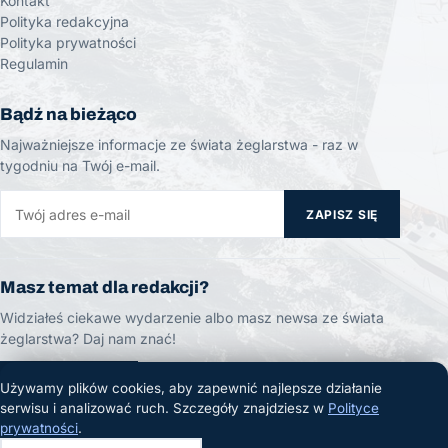
Kontakt
Polityka redakcyjna
Polityka prywatności
Regulamin
Bądź na bieżąco
Najważniejsze informacje ze świata żeglarstwa - raz w
tygodniu na Twój e-mail.
ZAPISZ SIĘ
Masz temat dla redakcji?
Widziałeś ciekawe wydarzenie albo masz newsa ze świata
żeglarstwa? Daj nam znać!
ZGŁOŚ TEMAT
Używamy plików cookies, aby zapewnić najlepsze działanie
serwisu i analizować ruch. Szczegóły znajdziesz w
Polityce
prywatności
.