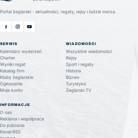
Portal żeglarski - aktualności, regaty, rejsy i ludzie morza.
SERWIS
WIADOMOŚCI
Kalendarz wydarzeń
Wszystkie wiadomości
Charter
Rejsy
Wyniki regat
Sport i regaty
Katalog firm
Historia
Kluby żeglarskie
Biznes
Ogłoszenia
Turystyka
Moje konto
Żeglarski.TV
INFORMACJE
O nas
Reklama i współpraca
Do pobrania
Kanał RSS