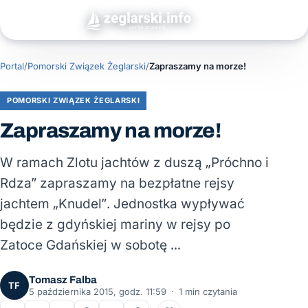
Portal
/
Pomorski Związek Żeglarski
/
Zapraszamy na morze!
POMORSKI ZWIĄZEK ŻEGLARSKI
Zapraszamy na morze!
W ramach Zlotu jachtów z duszą „Próchno i
Rdza” zapraszamy na bezpłatne rejsy
jachtem „Knudel”. Jednostka wypływać
będzie z gdyńskiej mariny w rejsy po
Zatoce Gdańskiej w sobotę …
Tomasz Falba
TF
5 października 2015, godz. 11:59
·
1 min czytania