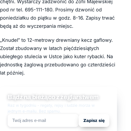
chętni. Wystarczy zadzwonić do Zofii Majewskiej
pod nr tel. 695-111-180. Prosimy dzwonić od
poniedziałku do piątku w godz. 8-16. Zapisy trwać
będą aż do wyczerpania miejsc.
„Knudel” to 12-metrowy drewniany kecz gaflowy.
Został zbudowany w latach pięćdziesiątych
ubiegłego stulecia w Ustce jako kuter rybacki. Na
jednostkę żaglową przebudowano go czterdzieści
lat później.
Bądź na bieżąco z żeglarstwem
Raz w tygodniu - regaty, rejsy i ludzie morza w
jednym e-mailu. Bez spamu.
Zapisz się