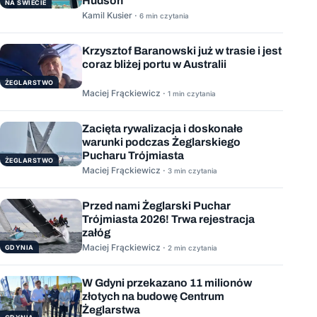
Hudson
NA ŚWIECIE
Kamil Kusier ·
6 min czytania
Krzysztof Baranowski już w trasie i jest
coraz bliżej portu w Australii
ŻEGLARSTWO
Maciej Frąckiewicz ·
1 min czytania
Zacięta rywalizacja i doskonałe
warunki podczas Żeglarskiego
Pucharu Trójmiasta
ŻEGLARSTWO
Maciej Frąckiewicz ·
3 min czytania
Przed nami Żeglarski Puchar
Trójmiasta 2026! Trwa rejestracja
załóg
Maciej Frąckiewicz ·
GDYNIA
2 min czytania
W Gdyni przekazano 11 milionów
złotych na budowę Centrum
Żeglarstwa