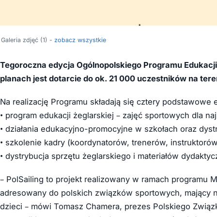
Galeria zdjęć (1) -
zobacz wszystkie
Tegoroczna edycja Ogólnopolskiego Programu Edukacji Że
planach jest dotarcie do ok. 21 000 uczestników na tere
Na realizację Programu składają się cztery podstawowe 
• program edukacji żeglarskiej – zajęć sportowych dla na
• działania edukacyjno-promocyjne w szkołach oraz dystr
• szkolenie kadry (koordynatorów, trenerów, instruktoró
• dystrybucja sprzętu żeglarskiego i materiałów dydaktyc
– PolSailing to projekt realizowany w ramach programu Mi
adresowany do polskich związków sportowych, mający 
dzieci – mówi Tomasz Chamera, prezes Polskiego Związku Ż