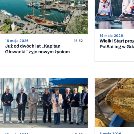
14 maja 2026
18 maja 2026
15:52
Wielki Start pr
Już od dwóch lat „Kapitan
PolSailing w G
Głowacki” żyje nowym życiem
6 maja 2026