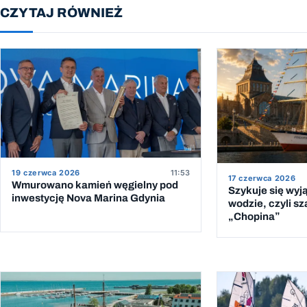
CZYTAJ RÓWNIEŻ
19 czerwca 2026
11:53
17 czerwca 2026
Wmurowano kamień węgielny pod
Szykuje się wyj
inwestycję Nova Marina Gdynia
wodzie, czyli sz
„Chopina”