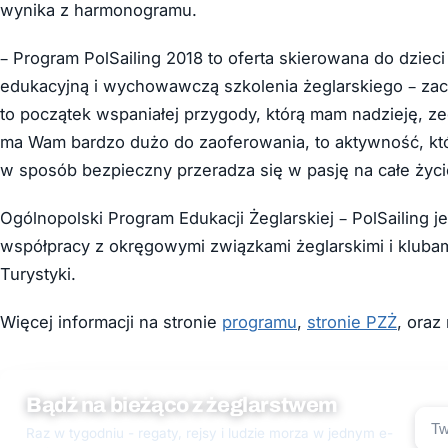
wynika z harmonogramu.
– Program PolSailing 2018 to oferta skierowana do dziec
edukacyjną i wychowawczą szkolenia żeglarskiego – zach
to początek wspaniałej przygody, którą mam nadzieję, ze
ma Wam bardzo dużo do zaoferowania, to aktywność, któ
w sposób bezpieczny przeradza się w pasję na całe życi
Ogólnopolski Program Edukacji Żeglarskiej – PolSailing 
współpracy z okręgowymi związkami żeglarskimi i klubam
Turystyki.
Więcej informacji na stronie
programu
,
stronie PZŻ
, oraz
Bądź na bieżąco z żeglarstwem
Raz w tygodniu - regaty, rejsy i ludzie morza w jednym e-