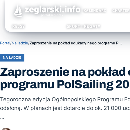
KALENDARZ
CHARTER
REJSY
SPORT I REGATY
Portal
/
Na lądzie
/
Zaproszenie na pokład edukacyjnego programu PolSailing 2018
NA LĄDZIE
Zaproszenie na pokład
programu PolSailing 2
Tegoroczna edycja Ogólnopolskiego Programu Eduka
odsłoną. W planach jest dotarcie do ok. 21 000 u
…