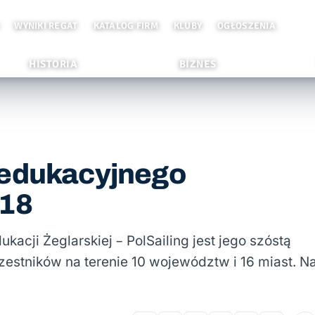
WYNIKI REGAT
KATALOG FIRM
KLUBY
OGŁOSZENIA
HISTORIA
BIZNES
 edukacyjnego
018
cji Żeglarskiej – PolSailing jest jego szóstą
czestników na terenie 10 województw i 16 miast. N