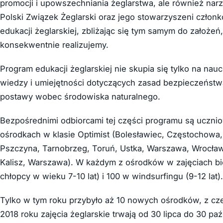
promocji i upowszechniania żeglarstwa, ale również narzęd
Polski Związek Żeglarski oraz jego stowarzyszeni członk
edukacji żeglarskiej, zbliżając się tym samym do założeń,
konsekwentnie realizujemy.
Program edukacji żeglarskiej nie skupia się tylko na na
wiedzy i umiejętności dotyczących zasad bezpieczeństw
postawy wobec środowiska naturalnego.
Bezpośrednimi odbiorcami tej części programu są uczni
ośrodkach w klasie Optimist (Bolesławiec, Częstochowa, G
Pszczyna, Tarnobrzeg, Toruń, Ustka, Warszawa, Wrocław
Kalisz, Warszawa). W każdym z ośrodków w zajęciach bier
chłopcy w wieku 7-10 lat) i 100 w windsurfingu (9-12 lat).
Tylko w tym roku przybyło aż 10 nowych ośrodków, z czeg
2018 roku zajęcia żeglarskie trwają od 30 lipca do 30 p