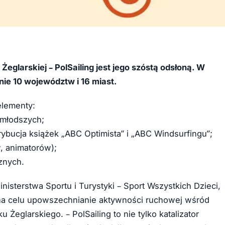
glarskiej – PolSailing jest jego szóstą odsłoną. W
nie 10 województw i 16 miast.
elementy:
jmłodszych;
ybucja książek „ABC Optimista” i „ABC Windsurfingu”;
w, animatorów);
znych.
nisterstwa Sportu i Turystyki – Sport Wszystkich Dzieci,
na celu upowszechnianie aktywności ruchowej wśród
eglarskiego. – PolSailing to nie tylko katalizator