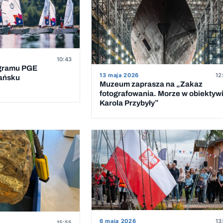
10:43
ogramu PGE
13 maja 2026
12
dańsku
Muzeum zaprasza na „Zakaz
fotografowania. Morze w obiektyw
Karola Przybyły”
6 maja 2026
13
15:55