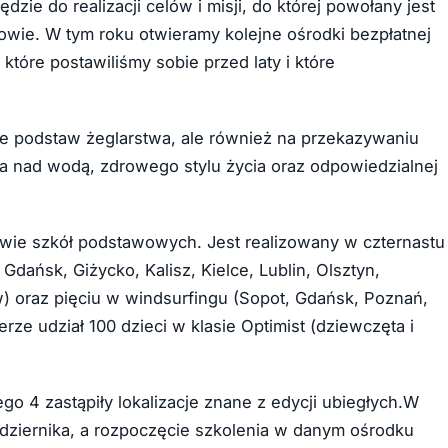
zie do realizacji celów i misji, do której powołany jest
owie. W tym roku otwieramy kolejne ośrodki bezpłatnej
 które postawiliśmy sobie przed laty i które
uce podstaw żeglarstwa, ale również na przekazywaniu
a nad wodą, zdrowego stylu życia oraz odpowiedzialnej
owie szkół podstawowych. Jest realizowany w czternastu
dańsk, Giżycko, Kalisz, Kielce, Lublin, Olsztyn,
) oraz pięciu w windsurfingu (Sopot, Gdańsk, Poznań,
ze udział 100 dzieci w klasie Optimist (dziewczęta i
o 4 zastąpiły lokalizacje znane z edycji ubiegłych.W
aździernika, a rozpoczęcie szkolenia w danym ośrodku