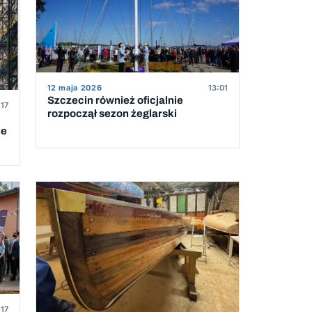
12 maja 2026
13:01
Szczecin również oficjalnie
:17
rozpoczął sezon żeglarski
ie
:17