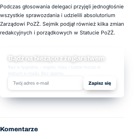
Podczas głosowania delegaci przyjęli jednogłośnie
wszystkie sprawozdania i udzielili absolutorium
Zarządowi PoZŻ. Sejmik podjął również kilka zmian
redakcyjnych i porządkowych w Statucie PoZŻ.
Bądź na bieżąco z żeglarstwem
Raz w tygodniu - regaty, rejsy i ludzie morza w
jednym e-mailu. Bez spamu.
Zapisz się
Komentarze