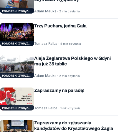
Adam Mauks ·
POMORSKI ZWIĄZEK ŻEGLARSKI
2 min czytania
Trzy Puchary, jedna Gala
Tomasz Falba ·
POMORSKI ZWIĄZEK ŻEGLARSKI
5 min czytania
Aleja Żeglarstwa Polskiego w Gdyni
ma już 35 tablic
Adam Mauks ·
POMORSKI ZWIĄZEK ŻEGLARSKI
2 min czytania
Zapraszamy na paradę!
Tomasz Falba ·
POMORSKI ZWIĄZEK ŻEGLARSKI
1 min czytania
Zapraszamy do zgłaszania
kandydatów do Kryształowego Żagla