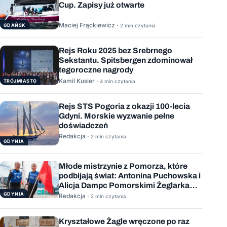
Cup. Zapisy już otwarte
Maciej Frąckiewicz ·
GDAŃSK
2 min czytania
Rejs Roku 2025 bez Srebrnego
Sekstantu. Spitsbergen zdominował
tegoroczne nagrody
Kamil Kusier ·
TRÓJMIASTO
4 min czytania
Rejs STS Pogoria z okazji 100-lecia
Gdyni. Morskie wyzwanie pełne
doświadczeń
Redakcja ·
2 min czytania
GDYNIA
Młode mistrzynie z Pomorza, które
podbijają świat: Antonina Puchowska i
Alicja Dampc Pomorskimi Żeglarkami
Roku 2025
GDYNIA
Redakcja ·
2 min czytania
Kryształowe Żagle wręczone po raz