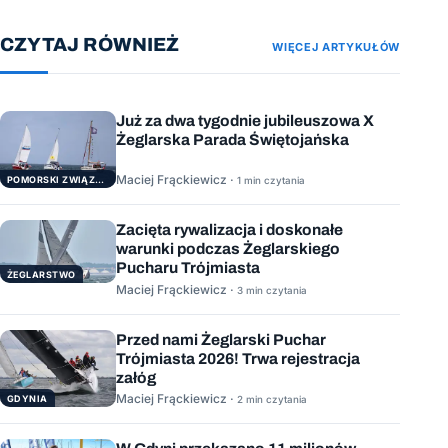
CZYTAJ RÓWNIEŻ
WIĘCEJ ARTYKUŁÓW
Już za dwa tygodnie jubileuszowa X
Żeglarska Parada Świętojańska
Maciej Frąckiewicz ·
POMORSKI ZWIĄZEK ŻEGLARSKI
1 min czytania
Zacięta rywalizacja i doskonałe
warunki podczas Żeglarskiego
Pucharu Trójmiasta
ŻEGLARSTWO
Maciej Frąckiewicz ·
3 min czytania
Przed nami Żeglarski Puchar
Trójmiasta 2026! Trwa rejestracja
załóg
Maciej Frąckiewicz ·
GDYNIA
2 min czytania