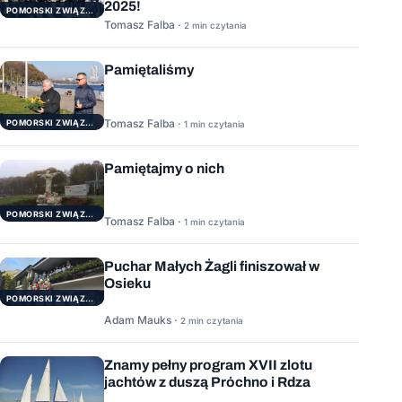
2025!
POMORSKI ZWIĄZEK ŻEGLARSKI
Tomasz Falba ·
2 min czytania
Pamiętaliśmy
Tomasz Falba ·
POMORSKI ZWIĄZEK ŻEGLARSKI
1 min czytania
Pamiętajmy o nich
POMORSKI ZWIĄZEK ŻEGLARSKI
Tomasz Falba ·
1 min czytania
Puchar Małych Żagli finiszował w
Osieku
POMORSKI ZWIĄZEK ŻEGLARSKI
Adam Mauks ·
2 min czytania
Znamy pełny program XVII zlotu
jachtów z duszą Próchno i Rdza