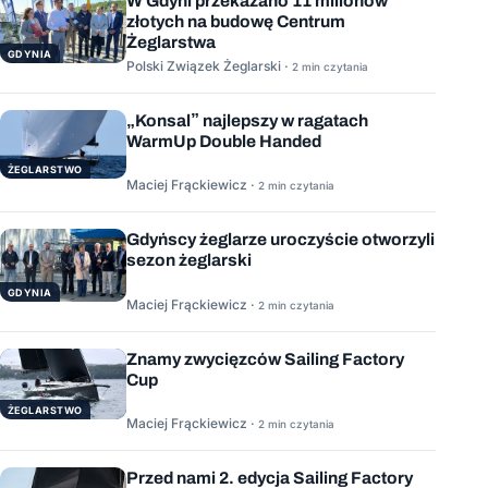
W Gdyni przekazano 11 milionów
złotych na budowę Centrum
Żeglarstwa
GDYNIA
Polski Związek Żeglarski ·
2 min czytania
„Konsal” najlepszy w ragatach
WarmUp Double Handed
ŻEGLARSTWO
Maciej Frąckiewicz ·
2 min czytania
Gdyńscy żeglarze uroczyście otworzyli
sezon żeglarski
GDYNIA
Maciej Frąckiewicz ·
2 min czytania
Znamy zwycięzców Sailing Factory
Cup
ŻEGLARSTWO
Maciej Frąckiewicz ·
2 min czytania
Przed nami 2. edycja Sailing Factory