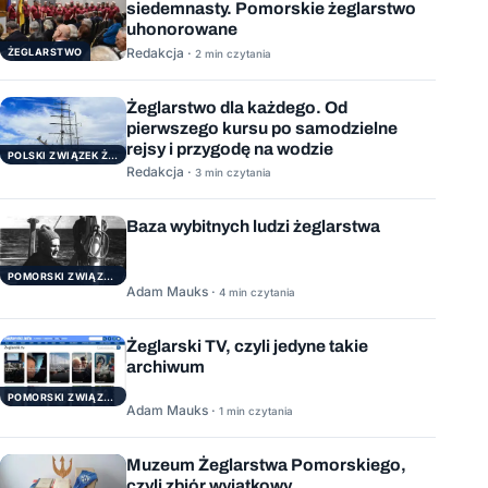
siedemnasty. Pomorskie żeglarstwo
uhonorowane
Redakcja ·
ŻEGLARSTWO
2 min czytania
Żeglarstwo dla każdego. Od
pierwszego kursu po samodzielne
rejsy i przygodę na wodzie
POLSKI ZWIĄZEK ŻEGLARSKI
Redakcja ·
3 min czytania
Baza wybitnych ludzi żeglarstwa
POMORSKI ZWIĄZEK ŻEGLARSKI
Adam Mauks ·
4 min czytania
Żeglarski TV, czyli jedyne takie
archiwum
POMORSKI ZWIĄZEK ŻEGLARSKI
Adam Mauks ·
1 min czytania
Muzeum Żeglarstwa Pomorskiego,
czyli zbiór wyjątkowy