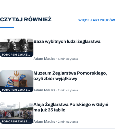
CZYTAJ RÓWNIEŻ
WIĘCEJ ARTYKUŁÓW
Baza wybitnych ludzi żeglarstwa
POMORSKI ZWIĄZEK ŻEGLARSKI
Adam Mauks ·
4 min czytania
Muzeum Żeglarstwa Pomorskiego,
czyli zbiór wyjątkowy
Adam Mauks ·
POMORSKI ZWIĄZEK ŻEGLARSKI
2 min czytania
Aleja Żeglarstwa Polskiego w Gdyni
ma już 35 tablic
Adam Mauks ·
POMORSKI ZWIĄZEK ŻEGLARSKI
2 min czytania