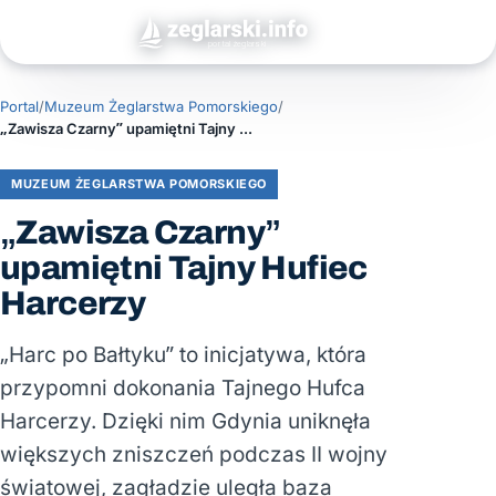
Portal
/
Muzeum Żeglarstwa Pomorskiego
/
„Zawisza Czarny” upamiętni Tajny Hufiec Harcerzy
MUZEUM ŻEGLARSTWA POMORSKIEGO
„Zawisza Czarny”
upamiętni Tajny Hufiec
Harcerzy
„Harc po Bałtyku” to inicjatywa, która
przypomni dokonania Tajnego Hufca
Harcerzy. Dzięki nim Gdynia uniknęła
większych zniszczeń podczas II wojny
światowej, zagładzie uległa baza