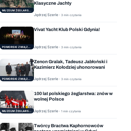
Klasyczne Jachty
MUZEUM ŻEGLARSTWA POMORSKIEGO
Jędrzej Szerle ·
3 min czytania
Vivat Yacht Klub Polski Gdynia!
Jędrzej Szerle ·
3 min czytania
POMORSKI ZWIĄZEK ŻEGLARSKI
Zenon Gralak, Tadeusz Jabłoński i
Kazimierz Kołodziej uhonorowani
Jędrzej Szerle ·
3 min czytania
POMORSKI ZWIĄZEK ŻEGLARSKI
100 lat polskiego żeglarstwa: znów w
wolnej Polsce
Jędrzej Szerle ·
1 min czytania
MUZEUM ŻEGLARSTWA POMORSKIEGO
Twórcy Bractwa Kaphornowców