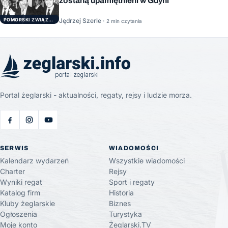
zostaną upamiętnieni w Gdyni
POMORSKI ZWIĄZEK ŻEGLARSKI
Jędrzej Szerle ·
2 min czytania
Portal żeglarski - aktualności, regaty, rejsy i ludzie morza.
SERWIS
WIADOMOŚCI
Kalendarz wydarzeń
Wszystkie wiadomości
Charter
Rejsy
Wyniki regat
Sport i regaty
Katalog firm
Historia
Kluby żeglarskie
Biznes
Ogłoszenia
Turystyka
Moje konto
Żeglarski.TV