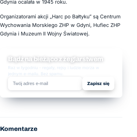
Gdynia ocalała w 1945 roku.
Organizatorami akcji „Harc po Bałtyku” są Centrum
Wychowania Morskiego ZHP w Gdyni, Hufiec ZHP
Gdynia i Muzeum II Wojny Światowej.
Bądź na bieżąco z żeglarstwem
Raz w tygodniu - regaty, rejsy i ludzie morza w
jednym e-mailu. Bez spamu.
Zapisz się
Komentarze