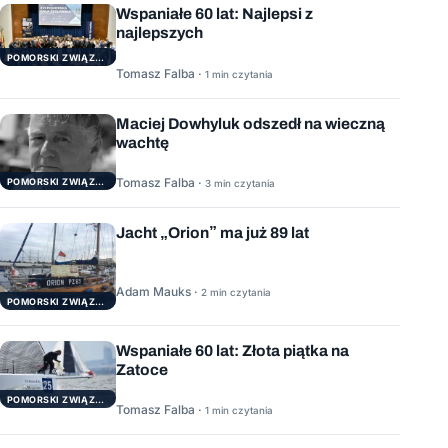
Wspaniałe 60 lat: Najlepsi z
najlepszych
POMORSKI ZWIĄZEK ŻEGLARSKI
Tomasz Falba ·
1 min czytania
Maciej Dowhyluk odszedł na wieczną
wachtę
Tomasz Falba ·
POMORSKI ZWIĄZEK ŻEGLARSKI
3 min czytania
Jacht „Orion” ma już 89 lat
Adam Mauks ·
2 min czytania
POMORSKI ZWIĄZEK ŻEGLARSKI
Wspaniałe 60 lat: Złota piątka na
Zatoce
POMORSKI ZWIĄZEK ŻEGLARSKI
Tomasz Falba ·
1 min czytania