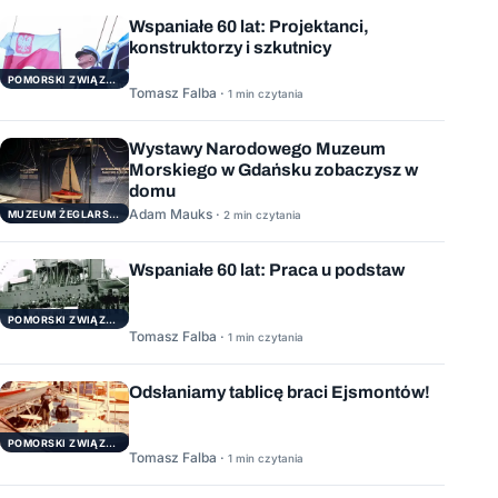
Wspaniałe 60 lat: Projektanci,
konstruktorzy i szkutnicy
POMORSKI ZWIĄZEK ŻEGLARSKI
Tomasz Falba ·
1 min czytania
Wystawy Narodowego Muzeum
Morskiego w Gdańsku zobaczysz w
domu
Adam Mauks ·
MUZEUM ŻEGLARSTWA POMORSKIEGO
2 min czytania
Wspaniałe 60 lat: Praca u podstaw
POMORSKI ZWIĄZEK ŻEGLARSKI
Tomasz Falba ·
1 min czytania
Odsłaniamy tablicę braci Ejsmontów!
POMORSKI ZWIĄZEK ŻEGLARSKI
Tomasz Falba ·
1 min czytania