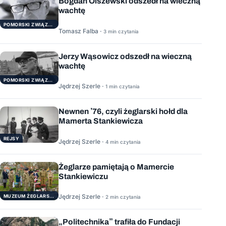
Bogdan Olszewski odszedł na wieczną
wachtę
POMORSKI ZWIĄZEK ŻEGLARSKI
Tomasz Falba ·
3 min czytania
Jerzy Wąsowicz odszedł na wieczną
wachtę
POMORSKI ZWIĄZEK ŻEGLARSKI
Jędrzej Szerle ·
1 min czytania
Newnen ’76, czyli żeglarski hołd dla
Mamerta Stankiewicza
REJSY
Jędrzej Szerle ·
4 min czytania
Żeglarze pamiętają o Mamercie
Stankiewiczu
Jędrzej Szerle ·
MUZEUM ŻEGLARSTWA POMORSKIEGO
2 min czytania
„Politechnika” trafiła do Fundacji