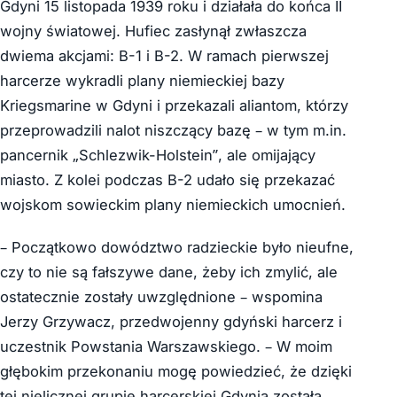
Gdyni 15 listopada 1939 roku i działała do końca II
wojny światowej. Hufiec zasłynął zwłaszcza
dwiema akcjami: B-1 i B-2. W ramach pierwszej
harcerze wykradli plany niemieckiej bazy
Kriegsmarine w Gdyni i przekazali aliantom, którzy
przeprowadzili nalot niszczący bazę – w tym m.in.
pancernik „Schlezwik-Holstein”, ale omijający
miasto. Z kolei podczas B-2 udało się przekazać
wojskom sowieckim plany niemieckich umocnień.
– Początkowo dowództwo radzieckie było nieufne,
czy to nie są fałszywe dane, żeby ich zmylić, ale
ostatecznie zostały uwzględnione – wspomina
Jerzy Grzywacz, przedwojenny gdyński harcerz i
uczestnik Powstania Warszawskiego. – W moim
głębokim przekonaniu mogę powiedzieć, że dzięki
tej nielicznej grupie harcerskiej Gdynia została