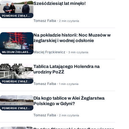
Sześćdziesiąt lat minęło!
POMORSKI ZWIĄZEK ŻEGLARSKI
Tomasz Falba ·
2 min czytania
Na pokładzie historii: Noc Muzeów w
żeglarskiej i wodnej odsłonie
Maciej Frąckiewicz ·
3 min czytania
MUZEUM ŻEGLARSTWA POMORSKIEGO
Tablica Latającego Holendra na
urodziny PoZŻ
POMORSKI ZWIĄZEK ŻEGLARSKI
Tomasz Falba ·
1 min czytania
Dla kogo tablice w Alei Żeglarstwa
Polskiego w Gdyni?
POMORSKI ZWIĄZEK ŻEGLARSKI
Tomasz Falba ·
2 min czytania