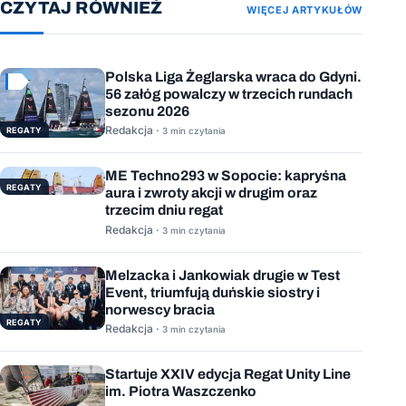
CZYTAJ RÓWNIEŻ
WIĘCEJ ARTYKUŁÓW
Polska Liga Żeglarska wraca do Gdyni.
56 załóg powalczy w trzecich rundach
sezonu 2026
Redakcja ·
REGATY
3 min czytania
ME Techno293 w Sopocie: kapryśna
REGATY
aura i zwroty akcji w drugim oraz
trzecim dniu regat
Redakcja ·
3 min czytania
Melzacka i Jankowiak drugie w Test
Event, triumfują duńskie siostry i
norwescy bracia
REGATY
Redakcja ·
3 min czytania
Startuje XXIV edycja Regat Unity Line
im. Piotra Waszczenko