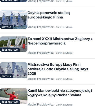
Maciej Frąckiewicz ·
3 min czytania
Gdynia ponownie stolicą
europejskiego Finna
Maciej Frąckiewicz ·
GDYNIA
3 min czytania
Za nami XXXII Mistrzostwa Żeglarzy z
Niepełnosprawnością
ŻEGLARSTWO
Maciej Frąckiewicz ·
2 min czytania
Mistrzostwa Europy klasy Finn
otwierają Lotto Gdynia Sailing Days
2026
GDYNIA
Maciej Frąckiewicz ·
3 min czytania
Kamil Manowiecki nie zatrzymuje się i
wygrywa kolejny Puchar Świata
ŻEGLARSTWO
Maciej Frąckiewicz ·
2 min czytania