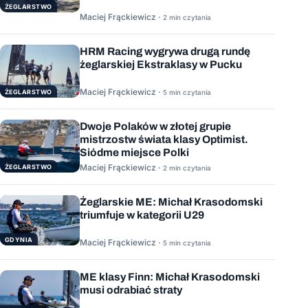
ŻEGLARSTWO
Maciej Frąckiewicz ·
2 min czytania
HRM Racing wygrywa drugą rundę
żeglarskiej Ekstraklasy w Pucku
Maciej Frąckiewicz ·
ŻEGLARSTWO
5 min czytania
Dwoje Polaków w złotej grupie
mistrzostw świata klasy Optimist.
Siódme miejsce Polki
Maciej Frąckiewicz ·
ŻEGLARSTWO
2 min czytania
Żeglarskie ME: Michał Krasodomski
triumfuje w kategorii U29
GDYNIA
Maciej Frąckiewicz ·
5 min czytania
ME klasy Finn: Michał Krasodomski
musi odrabiać straty