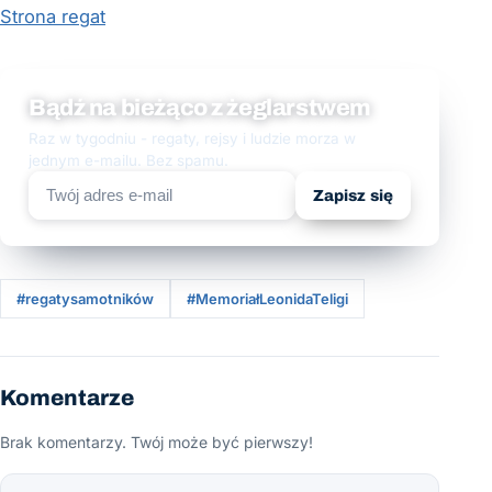
Strona regat
Bądź na bieżąco z żeglarstwem
Raz w tygodniu - regaty, rejsy i ludzie morza w
jednym e-mailu. Bez spamu.
Zapisz się
#regatysamotników
#MemoriałLeonidaTeligi
Komentarze
Brak komentarzy. Twój może być pierwszy!