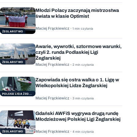
Młodzi Polacy zaczynają mistrzostwa
świata w klasie Optimist
Maciej Frąckiewicz ·
1 min czytania
ŻEGLARSTWO
Awarie, wywrotki, sztormowe warunki,
czyli 2. runda Podlaskiej Ligi
Żeglarskiej
ŻEGLARSTWO
Maciej Frąckiewicz ·
2 min czytania
Zapowiada się ostra walka o 1. Ligę w
Wielkopolskiej Lidze Żeglarskiej
POLSKA LIGA ŻEGLARSKA
Maciej Frąckiewicz ·
3 min czytania
Gdański AWFiS wygrywa drugą rundę
Młodzieżowej Polskiej Ligi Żeglarskiej
Maciej Frąckiewicz ·
ŻEGLARSTWO
4 min czytania