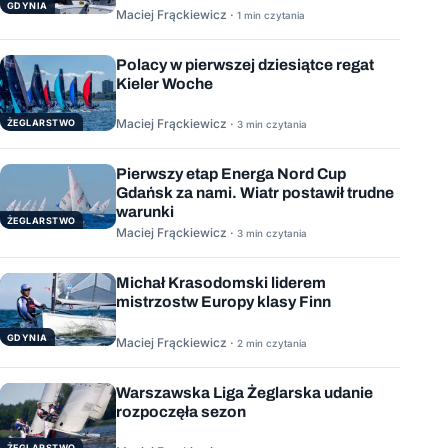
GDYNIA
Maciej Frąckiewicz ·
1 min czytania
Polacy w pierwszej dziesiątce regat
Kieler Woche
Maciej Frąckiewicz ·
ŻEGLARSTWO
3 min czytania
Pierwszy etap Energa Nord Cup
Gdańsk za nami. Wiatr postawił trudne
warunki
ŻEGLARSTWO
Maciej Frąckiewicz ·
3 min czytania
Michał Krasodomski liderem
mistrzostw Europy klasy Finn
GDYNIA
Maciej Frąckiewicz ·
2 min czytania
Warszawska Liga Żeglarska udanie
rozpoczęła sezon
ŻEGLARSTWO