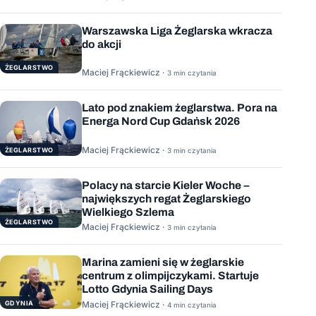
Warszawska Liga Żeglarska wkracza
do akcji
ŻEGLARSTWO
Maciej Frąckiewicz ·
3 min czytania
Lato pod znakiem żeglarstwa. Pora na
Energa Nord Cup Gdańsk 2026
Maciej Frąckiewicz ·
ŻEGLARSTWO
3 min czytania
Polacy na starcie Kieler Woche –
największych regat Żeglarskiego
Wielkiego Szlema
ŻEGLARSTWO
Maciej Frąckiewicz ·
3 min czytania
Marina zamieni się w żeglarskie
centrum z olimpijczykami. Startuje
Lotto Gdynia Sailing Days
GDYNIA
Maciej Frąckiewicz ·
4 min czytania