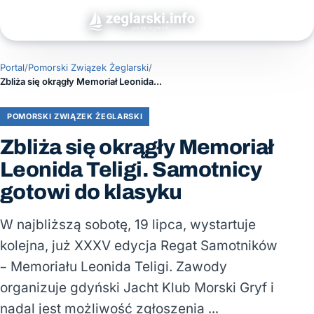
Portal
/
Pomorski Związek Żeglarski
/
Zbliża się okrągły Memoriał Leonida Teligi. Samotnicy gotowi do klasyku
POMORSKI ZWIĄZEK ŻEGLARSKI
Zbliża się okrągły Memoriał
Leonida Teligi. Samotnicy
gotowi do klasyku
W najbliższą sobotę, 19 lipca, wystartuje
kolejna, już XXXV edycja Regat Samotników
– Memoriału Leonida Teligi. Zawody
organizuje gdyński Jacht Klub Morski Gryf i
nadal jest możliwość zgłoszenia …