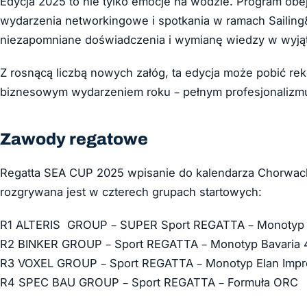
Edycja 2025 to nie tylko emocje na wodzie. Program obe
wydarzenia networkingowe i spotkania w ramach Sailin
niezapomniane doświadczenia i wymianę wiedzy w wyją
Z rosnącą liczbą nowych załóg, ta edycja może pobić rekor
biznesowym wydarzeniem roku – pełnym profesjonalizmu, m
Zawody regatowe
Regatta SEA CUP 2025 wpisanie do kalendarza Chorwack
rozgrywana jest w czterech grupach startowych:
R1 ALTERIS GROUP – SUPER Sport REGATTA – Monotyp E
R2 BINKER GROUP – Sport REGATTA – Monotyp Bavaria 
R3 VOXEL GROUP – Sport REGATTA – Monotyp Elan Impre
R4 SPEC BAU GROUP – Sport REGATTA – Formuła ORC