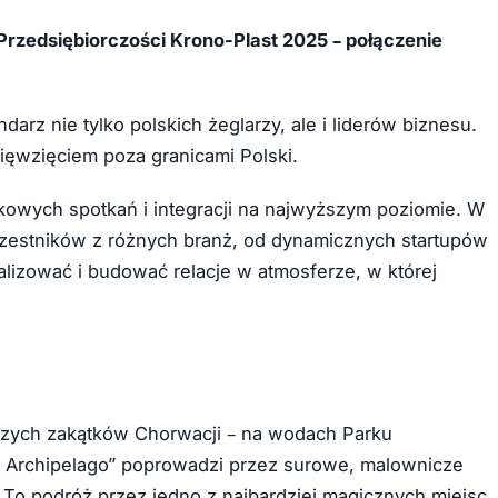
Przedsiębiorczości Krono-Plast 2025 – połączenie
rz nie tylko polskich żeglarzy, ale i liderów biznesu.
ięwzięciem poza granicami Polski.
tkowych spotkań i integracji na najwyższym poziomie. W
czestników z różnych branż, od dynamicznych startupów
alizować i budować relacje w atmosferze, w której
szych zakątków Chorwacji – na wodach Parku
i Archipelago” poprowadzi przez surowe, malownicze
 To podróż przez jedno z najbardziej magicznych miejsc