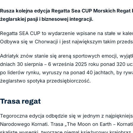
Rusza kolejna edycja Regatta Sea CUP Morskich Regat 
żeglarskiej pasji i biznesowej integracji.
Regatta SEA CUP to wydarzenie wpisane na stałe w kalenda
Odbywa się w Chorwacji i jest największym takim przeds
Adriatyk znów stanie się areną sportowych emocji, wyją
dniach 30 sierpnia – 6 września 2025 roku ponad 320 u
po liderów rynku, wyruszy na ponad 40 jachtach, by ryw
żeglarstwo spotyka przedsiębiorczość.
Trasa regat
Tegoroczna edycja odbędzie się w jednym z najpiękniej
Narodowego Kornati. Trasa „The Moon on Earth – Kornat
skaliste wysepki, tworzące niemal księżycowy krajobraz.