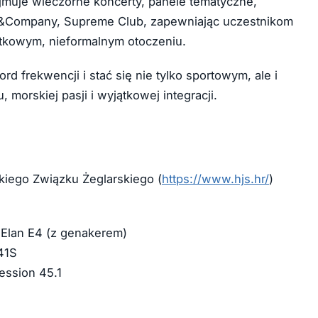
jmuje wieczorne koncerty, panele tematyczne,
g&Company, Supreme Club, zapewniając uczestnikom
tkowym, nieformalnym otoczeniu.
d frekwencji i stać się nie tylko sportowym, ale i
orskiej pasji i wyjątkowej integracji.
iego Związku Żeglarskiego (
https://www.hjs.hr/
)
lan E4 (z genakerem)
41S
ssion 45.1