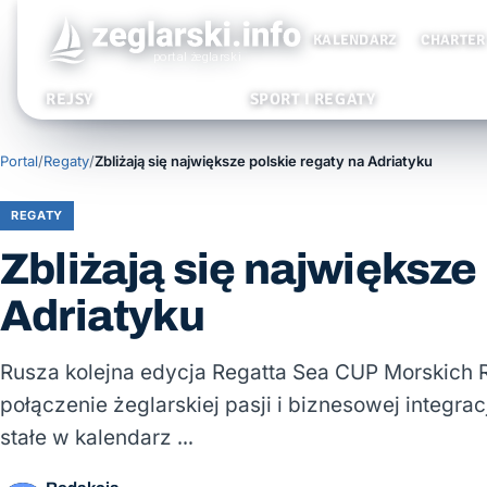
KALENDARZ
CHARTER
REJSY
SPORT I REGATY
Portal
/
Regaty
/
Zbliżają się największe polskie regaty na Adriatyku
REGATY
Zbliżają się największe
Adriatyku
Rusza kolejna edycja Regatta Sea CUP Morskich R
połączenie żeglarskiej pasji i biznesowej integr
stałe w kalendarz …