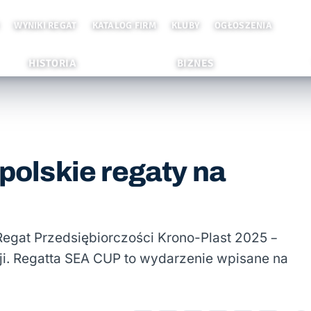
WYNIKI REGAT
KATALOG FIRM
KLUBY
OGŁOSZENIA
HISTORIA
BIZNES
 polskie regaty na
egat Przedsiębiorczości Krono-Plast 2025 –
acji. Regatta SEA CUP to wydarzenie wpisane na