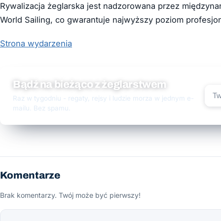
Rywalizacja żeglarska jest nadzorowana przez międzynar
World Sailing, co gwarantuje najwyższy poziom profesj
Strona wydarzenia
Bądź na bieżąco z żeglarstwem
Raz w tygodniu - regaty, rejsy i ludzie morza w jednym e-
mailu. Bez spamu.
Komentarze
Brak komentarzy. Twój może być pierwszy!