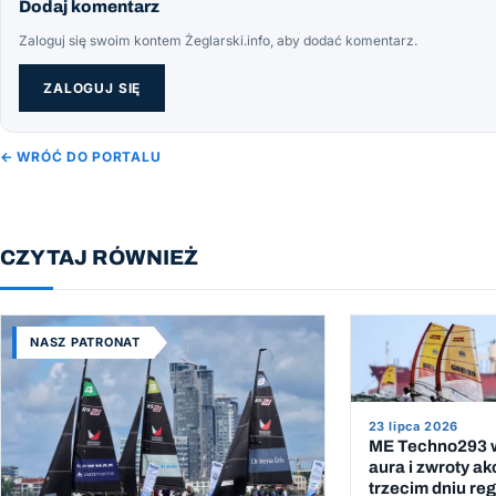
Dodaj komentarz
Zaloguj się swoim kontem Żeglarski.info, aby dodać komentarz.
ZALOGUJ SIĘ
← WRÓĆ DO PORTALU
CZYTAJ RÓWNIEŻ
NASZ PATRONAT
23 lipca 2026
ME Techno293 w
aura i zwroty ak
trzecim dniu reg