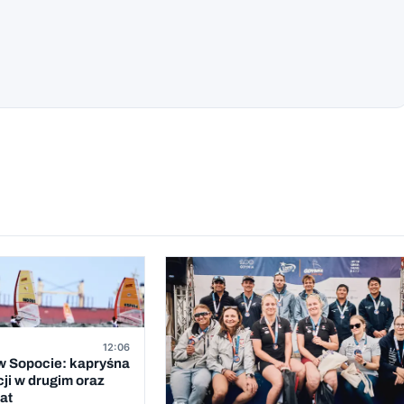
12:06
 Sopocie: kapryśna
cji w drugim oraz
at