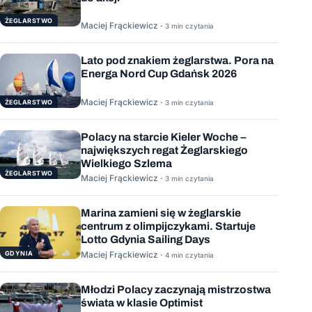
ŻEGLARSTWO
Maciej Frąckiewicz ·
3 min czytania
Lato pod znakiem żeglarstwa. Pora na
Energa Nord Cup Gdańsk 2026
Maciej Frąckiewicz ·
ŻEGLARSTWO
3 min czytania
Polacy na starcie Kieler Woche –
największych regat Żeglarskiego
Wielkiego Szlema
ŻEGLARSTWO
Maciej Frąckiewicz ·
3 min czytania
Marina zamieni się w żeglarskie
centrum z olimpijczykami. Startuje
Lotto Gdynia Sailing Days
GDYNIA
Maciej Frąckiewicz ·
4 min czytania
Młodzi Polacy zaczynają mistrzostwa
świata w klasie Optimist