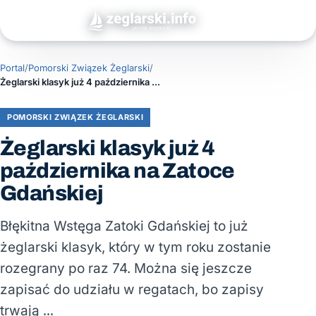
Portal
/
Pomorski Związek Żeglarski
/
Żeglarski klasyk już 4 października na Zatoce Gdańskiej
POMORSKI ZWIĄZEK ŻEGLARSKI
Żeglarski klasyk już 4
października na Zatoce
Gdańskiej
Błękitna Wstęga Zatoki Gdańskiej to już
żeglarski klasyk, który w tym roku zostanie
rozegrany po raz 74. Można się jeszcze
zapisać do udziału w regatach, bo zapisy
trwają …