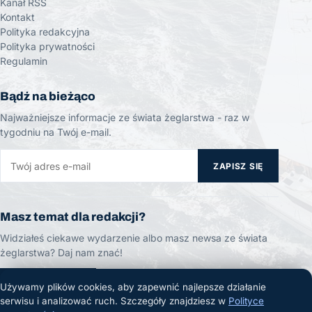
Kanał RSS
Kontakt
Polityka redakcyjna
Polityka prywatności
Regulamin
Bądź na bieżąco
Najważniejsze informacje ze świata żeglarstwa - raz w
tygodniu na Twój e-mail.
ZAPISZ SIĘ
Masz temat dla redakcji?
Widziałeś ciekawe wydarzenie albo masz newsa ze świata
żeglarstwa? Daj nam znać!
ZGŁOŚ TEMAT
Używamy plików cookies, aby zapewnić najlepsze działanie
serwisu i analizować ruch. Szczegóły znajdziesz w
Polityce