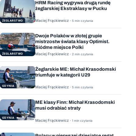
HRM Racing wygrywa drugą rundę
żeglarskiej Ekstraklasy w Pucku
Maciej Frąckiewicz ·
ŻEGLARSTWO
5 min czytania
Dwoje Polaków w złotej grupie
mistrzostw świata klasy Optimist.
Siódme miejsce Polki
Maciej Frąckiewicz ·
ŻEGLARSTWO
2 min czytania
Żeglarskie ME: Michał Krasodomski
triumfuje w kategorii U29
GDYNIA
Maciej Frąckiewicz ·
5 min czytania
ME klasy Finn: Michał Krasodomski
musi odrabiać straty
GDYNIA
Maciej Frąckiewicz ·
1 min czytania
Polacy w pierwszej dziesiątce regat