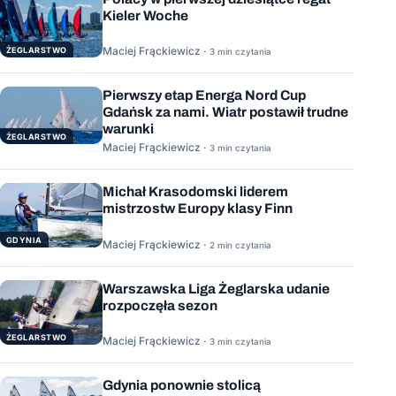
Kieler Woche
Maciej Frąckiewicz ·
ŻEGLARSTWO
3 min czytania
Pierwszy etap Energa Nord Cup
Gdańsk za nami. Wiatr postawił trudne
warunki
ŻEGLARSTWO
Maciej Frąckiewicz ·
3 min czytania
Michał Krasodomski liderem
mistrzostw Europy klasy Finn
GDYNIA
Maciej Frąckiewicz ·
2 min czytania
Warszawska Liga Żeglarska udanie
rozpoczęła sezon
ŻEGLARSTWO
Maciej Frąckiewicz ·
3 min czytania
Gdynia ponownie stolicą