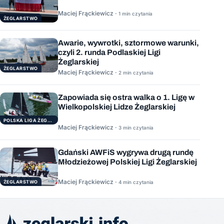
Maciej Frąckiewicz ·
1 min czytania
ŻEGLARSTWO
Awarie, wywrotki, sztormowe warunki,
czyli 2. runda Podlaskiej Ligi
Żeglarskiej
ŻEGLARSTWO
Maciej Frąckiewicz ·
2 min czytania
Zapowiada się ostra walka o 1. Ligę w
Wielkopolskiej Lidze Żeglarskiej
POLSKA LIGA ŻEGLARSKA
Maciej Frąckiewicz ·
3 min czytania
Gdański AWFiS wygrywa drugą rundę
Młodzieżowej Polskiej Ligi Żeglarskiej
Maciej Frąckiewicz ·
ŻEGLARSTWO
4 min czytania