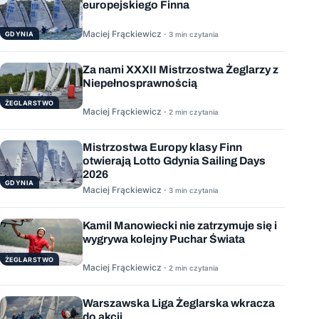
europejskiego Finna
Maciej Frąckiewicz ·
GDYNIA
3 min czytania
Za nami XXXII Mistrzostwa Żeglarzy z
Niepełnosprawnością
ŻEGLARSTWO
Maciej Frąckiewicz ·
2 min czytania
Mistrzostwa Europy klasy Finn
otwierają Lotto Gdynia Sailing Days
2026
GDYNIA
Maciej Frąckiewicz ·
3 min czytania
Kamil Manowiecki nie zatrzymuje się i
wygrywa kolejny Puchar Świata
ŻEGLARSTWO
Maciej Frąckiewicz ·
2 min czytania
Warszawska Liga Żeglarska wkracza
do akcji