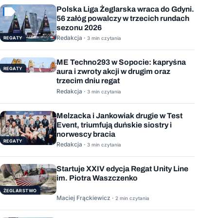
Polska Liga Żeglarska wraca do Gdyni.
56 załóg powalczy w trzecich rundach
sezonu 2026
Redakcja ·
REGATY
3 min czytania
ME Techno293 w Sopocie: kapryśna
REGATY
aura i zwroty akcji w drugim oraz
trzecim dniu regat
Redakcja ·
3 min czytania
Melzacka i Jankowiak drugie w Test
Event, triumfują duńskie siostry i
norwescy bracia
REGATY
Redakcja ·
3 min czytania
Startuje XXIV edycja Regat Unity Line
im. Piotra Waszczenko
ŻEGLARSTWO
Maciej Frąckiewicz ·
2 min czytania