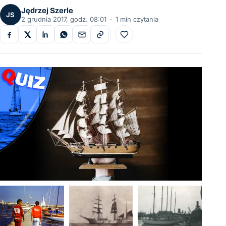
Jędrzej Szerle
JS
2 grudnia 2017, godz. 08:01
·
1 min czytania
Do ulubionych