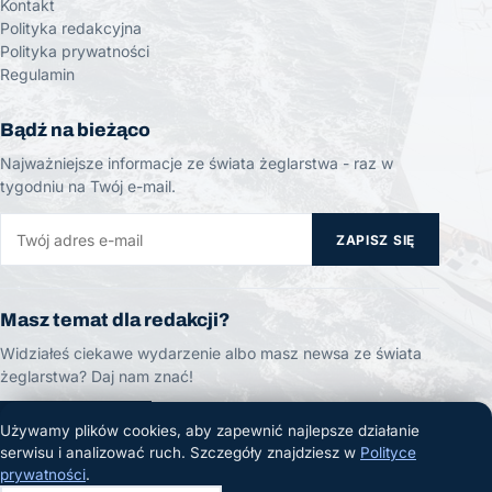
Kontakt
Polityka redakcyjna
Polityka prywatności
Regulamin
Bądź na bieżąco
Najważniejsze informacje ze świata żeglarstwa - raz w
tygodniu na Twój e-mail.
ZAPISZ SIĘ
Masz temat dla redakcji?
Widziałeś ciekawe wydarzenie albo masz newsa ze świata
żeglarstwa? Daj nam znać!
ZGŁOŚ TEMAT
Używamy plików cookies, aby zapewnić najlepsze działanie
serwisu i analizować ruch. Szczegóły znajdziesz w
Polityce
prywatności
.