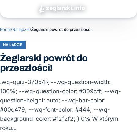
Portal
/
Na lądzie
/
Żeglarski powrót do przeszłości!
NA LĄDZIE
Żeglarski powrót do
przeszłości!
.wq-quiz-37054 { --wq-question-width:
100%; --wq-question-color: #009cff; --wq-
question-height: auto; --wq-bar-color:
#00c479; --wq-font-color: #444; --wq-
background-color: #f2f2f2; } 0% W którym
roku…