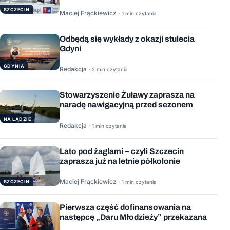
SZCZECIN
Maciej Frąckiewicz ·
1 min czytania
Odbędą się wykłady z okazji stulecia
Gdyni
GDYNIA
Redakcja ·
2 min czytania
Stowarzyszenie Żuławy zaprasza na
naradę nawigacyjną przed sezonem
NA LĄDZIE
Redakcja ·
1 min czytania
Lato pod żaglami – czyli Szczecin
zaprasza już na letnie półkolonie
Maciej Frąckiewicz ·
1 min czytania
SZCZECIN
Pierwsza część dofinansowania na
następcę „Daru Młodzieży” przekazana