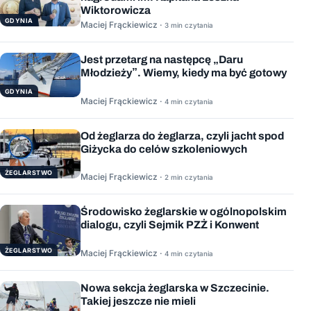
Wiktorowicza
GDYNIA
Maciej Frąckiewicz ·
3 min czytania
Jest przetarg na następcę „Daru
Młodzieży”. Wiemy, kiedy ma być gotowy
GDYNIA
Maciej Frąckiewicz ·
4 min czytania
Od żeglarza do żeglarza, czyli jacht spod
Giżycka do celów szkoleniowych
ŻEGLARSTWO
Maciej Frąckiewicz ·
2 min czytania
Środowisko żeglarskie w ogólnopolskim
dialogu, czyli Sejmik PZŻ i Konwent
ŻEGLARSTWO
Maciej Frąckiewicz ·
4 min czytania
Nowa sekcja żeglarska w Szczecinie.
Takiej jeszcze nie mieli