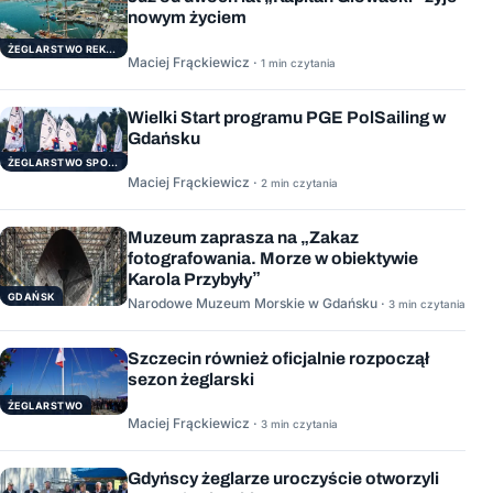
nowym życiem
ŻEGLARSTWO REKERACYJNE
Maciej Frąckiewicz ·
1 min czytania
Wielki Start programu PGE PolSailing w
Gdańsku
ŻEGLARSTWO SPORTOWE
Maciej Frąckiewicz ·
2 min czytania
Muzeum zaprasza na „Zakaz
fotografowania. Morze w obiektywie
Karola Przybyły”
GDAŃSK
Narodowe Muzeum Morskie w Gdańsku ·
3 min czytania
Szczecin również oficjalnie rozpoczął
sezon żeglarski
ŻEGLARSTWO
Maciej Frąckiewicz ·
3 min czytania
Gdyńscy żeglarze uroczyście otworzyli