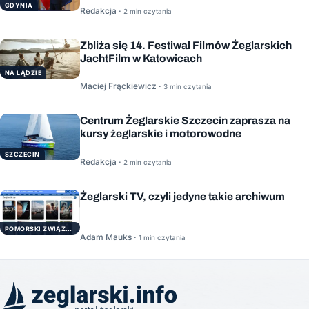
GDYNIA
Redakcja ·
2 min czytania
Zbliża się 14. Festiwal Filmów Żeglarskich
JachtFilm w Katowicach
NA LĄDZIE
Maciej Frąckiewicz ·
3 min czytania
Centrum Żeglarskie Szczecin zaprasza na
kursy żeglarskie i motorowodne
SZCZECIN
Redakcja ·
2 min czytania
Żeglarski TV, czyli jedyne takie archiwum
POMORSKI ZWIĄZEK ŻEGLARSKI
Adam Mauks ·
1 min czytania