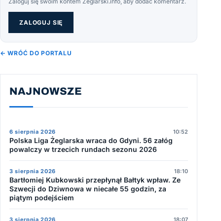
Zaloguj się swoim kontem Żeglarski.info, aby dodać komentarz.
ZALOGUJ SIĘ
← WRÓĆ DO PORTALU
NAJNOWSZE
6 sierpnia 2026
10:52
Polska Liga Żeglarska wraca do Gdyni. 56 załóg
powalczy w trzecich rundach sezonu 2026
3 sierpnia 2026
18:10
Bartłomiej Kubkowski przepłynął Bałtyk wpław. Ze
Szwecji do Dziwnowa w niecałe 55 godzin, za
piątym podejściem
3 sierpnia 2026
18:07