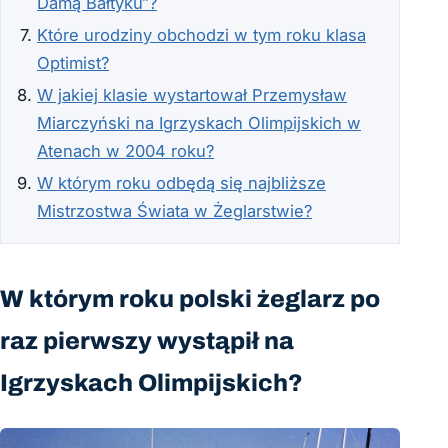
Damą Bałtyku”?
Które urodziny obchodzi w tym roku klasa
Optimist?
W jakiej klasie wystartował Przemysław
Miarczyński na Igrzyskach Olimpijskich w
Atenach w 2004 roku?
W którym roku odbędą się najbliższe
Mistrzostwa Świata w Żeglarstwie?
W którym roku polski żeglarz po
raz pierwszy wystąpił na
Igrzyskach Olimpijskich?