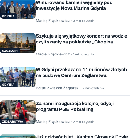
Wmurowano kamień węgielny pod
inwestycję Nova Marina Gdynia
GDYNIA
Maciej Frąckiewicz ·
3 min czytania
Szykuje się wyjątkowy koncert na wodzie,
czyli szanty na pokładzie „Chopina”
SZCZECIN
Maciej Frąckiewicz ·
1 min czytania
W Gdyni przekazano 11 milionów złotych
na budowę Centrum Żeglarstwa
GDYNIA
Polski Związek Żeglarski ·
2 min czytania
Za nami inauguracja kolejnej edycji
programu PGE PolSailing
Maciej Frąckiewicz ·
ŻEGLARSTWO
2 min czytania
Już od dwóch lat „Kapitan Głowacki” żyje