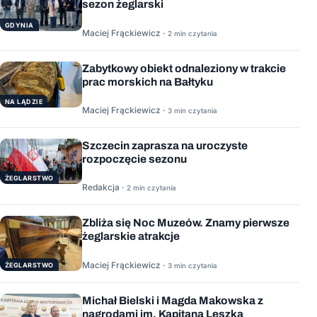
sezon żeglarski
GDYNIA
Maciej Frąckiewicz ·
2 min czytania
Zabytkowy obiekt odnaleziony w trakcie
prac morskich na Bałtyku
NA LĄDZIE
Maciej Frąckiewicz ·
3 min czytania
Szczecin zaprasza na uroczyste
rozpoczęcie sezonu
ŻEGLARSTWO
Redakcja ·
2 min czytania
Zbliża się Noc Muzeów. Znamy pierwsze
żeglarskie atrakcje
Maciej Frąckiewicz ·
ŻEGLARSTWO
3 min czytania
Michał Bielski i Magda Makowska z
nagrodami im. Kapitana Leszka