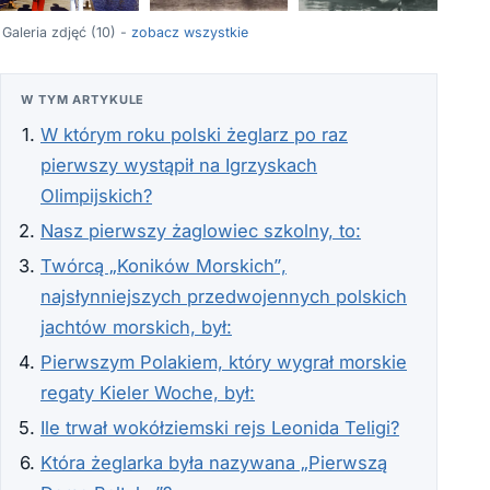
+6
Galeria zdjęć (10) -
zobacz wszystkie
W TYM ARTYKULE
W którym roku polski żeglarz po raz
pierwszy wystąpił na Igrzyskach
Olimpijskich?
Nasz pierwszy żaglowiec szkolny, to:
Twórcą „Koników Morskich”,
najsłynniejszych przedwojennych polskich
jachtów morskich, był:
Pierwszym Polakiem, który wygrał morskie
regaty Kieler Woche, był:
Ile trwał wokółziemski rejs Leonida Teligi?
Która żeglarka była nazywana „Pierwszą