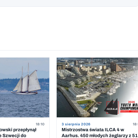
18:10
3 sierpnia 2026
18:
owski przepłynął
Mistrzostwa świata ILCA 4 w
e Szwecji do
Aarhus. 450 młodych żeglarzy z 51