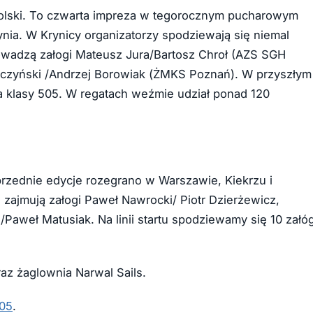
 Polski. To czwarta impreza w tegorocznym pucharowym
dynia. W Krynicy organizatorzy spodziewają się niemal
rowadzą załogi Mateusz Jura/Bartosz Chroł (AZS SGH
czyński /Andrzej Borowiak (ŻMKS Poznań). W przyszłym
 klasy 505. W regatach weźmie udział ponad 120
rzednie edycje rozegrano w Warszawie, Kiekrzu i
zajmują załogi Paweł Nawrocki/ Piotr Dzierżewicz,
aweł Matusiak. Na linii startu spodziewamy się 10 załó
az żaglownia Narwal Sails.
505
.