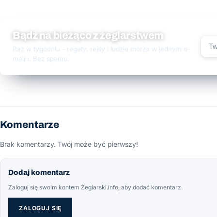
Bądź na bieżąco z żeglarstwem
Raz w tygodniu - regaty, rejsy i ludzie morza w jednym e-
mailu. Bez spamu.
Komentarze
Brak komentarzy. Twój może być pierwszy!
Dodaj komentarz
Zaloguj się swoim kontem Żeglarski.info, aby dodać komentarz.
ZALOGUJ SIĘ