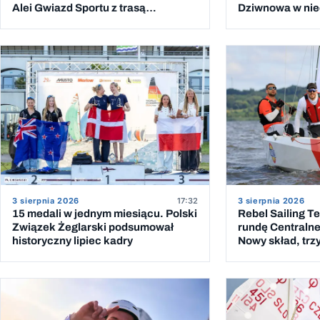
Alei Gwiazd Sportu z trasą
Dziwnowa w niec
przeprawy przez Bałtyk
piątym podejśc
3 sierpnia 2026
17:32
3 sierpnia 2026
15 medali w jednym miesiącu. Polski
Rebel Sailing T
Związek Żeglarski podsumował
rundę Centralnej
historyczny lipiec kadry
Nowy skład, trzy
wygranych wyś