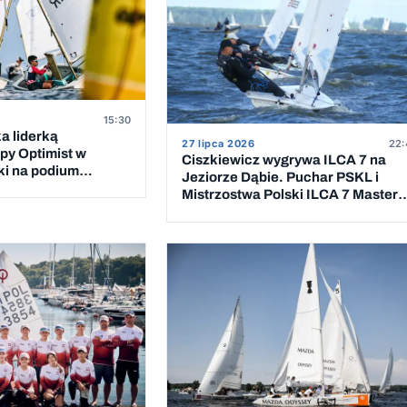
15:30
a liderką
27 lipca 2026
22:
py Optimist w
Ciszkiewicz wygrywa ILCA 7 na
ki na podium
Jeziorze Dąbie. Puchar PSKL i
ewcząt
Mistrzostwa Polski ILCA 7 Masters
rozstrzygnięte