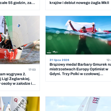
ałe 55 godzin, za
krajów i debiut nowego żagla MkII
iem
31 lipca 2026
12:
Brązowy medal Barbary Gmurek n
mistrzostwach Europy Optimist w
17:03
Gdyni. Trzy Polki w czołowej
eam wygrywa 2.
dziesiątce
 Ligi Żeglarskiej.
 osoby w załodze i 5
cigów