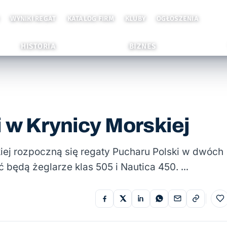
WYNIKI REGAT
KATALOG FIRM
KLUBY
OGŁOSZENIA
HISTORIA
BIZNES
i w Krynicy Morskiej
kiej rozpoczną się regaty Pucharu Polski w dwóch
 będą żeglarze klas 505 i Nautica 450. …
Do