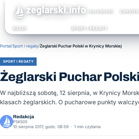
KALENDARZ
CHARTER
REJSY
SPORT I REGATY
Portal
/
Sport i regaty
/
Żeglarski Puchar Polski w Krynicy Morskiej
SPORT I REGATY
Żeglarski Puchar Polsk
W najbliższą sobotę, 12 sierpnia, w Krynicy Mors
klasach żeglarskich. O pucharowe punkty walczyć
Redakcja
PSK505
10 sierpnia 2017, godz. 08:59
·
1 min czytania