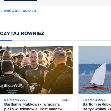
← WRÓĆ DO PORTALU
CZYTAJ RÓWNIEŻ
6 sierpnia 2026
19:33
3 sierpnia 2026
Bartłomiej Kubkowski wraca na
Bartłomiej Kubk
plażę w Dziwnowie. Postument w
Bałtyk wpław. Z