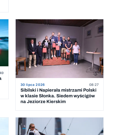
49
a
30 lipca 2026
08:27
Sibilski i Napierała mistrzami Polski
w klasie Słonka. Siedem wyścigów
na Jeziorze Kierskim