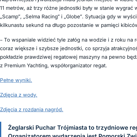
11 metrów, aż trzy różne jednostki były w stanie wygrać 
„Scamp”, „Selma Racing” i „Globe”. Sytuacja gdy w wyśc
kilkunastu sekund na długo pozostanie w pamięci kibicó
– To wspaniale widzieć tyle załóg na wodzie i z roku na
coraz większe i szybsze jednostki, co sprzyja atrakcyjn
pokładzie prawdziwej regatowej maszyny na pewno będzi
z Premium Yachting, współorganizator regat.
Pełne wyniki.
Zdjęcia z wody.
Zdjęcia z rozdania nagród.
Żeglarski Puchar Trójmiasta to trzydniowe r
Organizatorem wydarzenia jest Pomorski Zwi