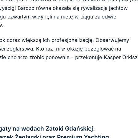
wyścig! Bardzo równa okazała się rywalizacja jachtów
igu czwartym wpłynęli na metę w ciągu zaledwie
w.
 rok coraz większą ich profesjonalizację. Obserwujemy
ości żeglarstwa. Kto raz miał okazję pożeglować na
e chciał to zrobić ponownie
–
przekonuje Kasper Orkisz
egaty na wodach Zatoki Gdańskiej.
ązek Żeglarski oraz Premium Yachting.