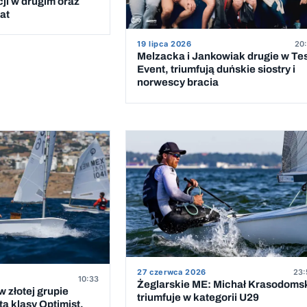
cji w drugim oraz
at
19 lipca 2026
20:
Melzacka i Jankowiak drugie w Te
Event, triumfują duńskie siostry i
norwescy bracia
27 czerwca 2026
23:
10:33
Żeglarskie ME: Michał Krasodoms
 złotej grupie
triumfuje w kategorii U29
a klasy Optimist.