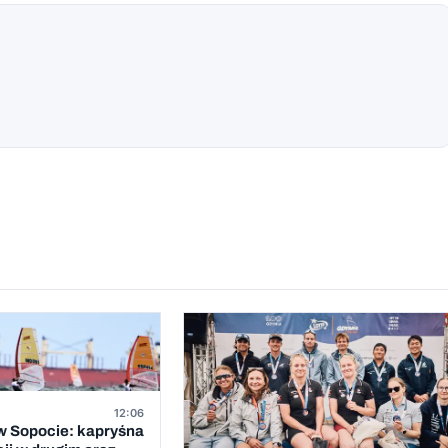
12:06
 Sopocie: kapryśna