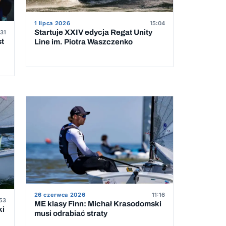
1 lipca 2026
15:04
Startuje XXIV edycja Regat Unity
31
st
Line im. Piotra Waszczenko
26 czerwca 2026
11:16
53
ME klasy Finn: Michał Krasodomski
ki
musi odrabiać straty