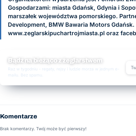
Gospodarzami: miasta Gdańsk, Gdynia i Sop
marszałek województwa pomorskiego. Partner
Development, BMW Bawaria Motors Gdańsk. 
www.zeglarskipuchartrojmiasta.pl oraz face
Bądź na bieżąco z żeglarstwem
Raz w tygodniu - regaty, rejsy i ludzie morza w jednym e-
mailu. Bez spamu.
Komentarze
Brak komentarzy. Twój może być pierwszy!