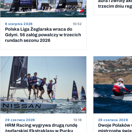
aura i zwroty ak
trzecim dniu reg
6 sierpnia 2026
10:52
Polska Liga Żeglarska wraca do
Gdyni. 56 załóg powalczy w trzecich
rundach sezonu 2026
29 czerwca 2026
13:18
29 czerwca 2026
HRM Racing wygrywa drugą rundę
Dwoje Polaków w
żeglarskiej Ekstraklasy w Pucku
mistrzostw świat