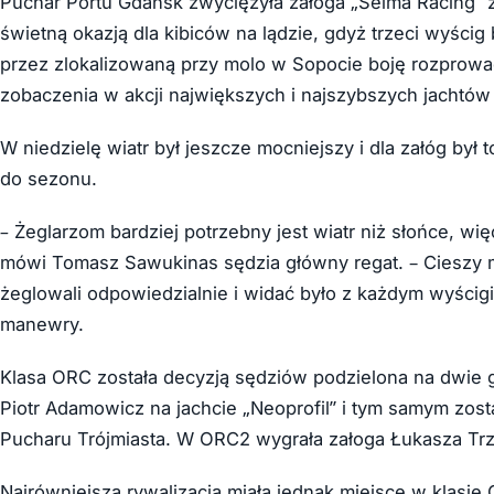
Puchar Portu Gdańsk zwyciężyła załoga „Selma Racing” 
świetną okazją dla kibiców na lądzie, gdyż trzeci wyścig 
przez zlokalizowaną przy molo w Sopocie boję rozprowa
zobaczenia w akcji największych i najszybszych jachtów 
W niedzielę wiatr był jeszcze mocniejszy i dla załóg był
do sezonu.
–
Żeglarzom bardziej potrzebny jest wiatr niż słońce, wi
mówi Tomasz Sawukinas sędzia główny regat. – Cieszy m
żeglowali odpowiedzialnie i widać było z każdym wyścig
manewry.
Klasa ORC została decyzją sędziów podzielona na dwie 
Piotr Adamowicz na jachcie „Neoprofil” i tym samym zost
Pucharu Trójmiasta. W ORC2 wygrała załoga Łukasza Tr
Najrówniejsza rywalizacja miała jednak miejsce w klasi