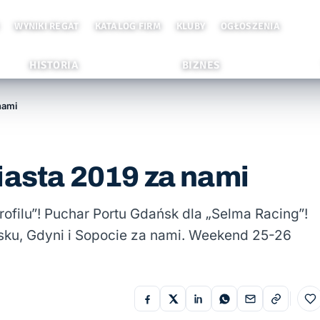
WYNIKI REGAT
KATALOG FIRM
KLUBY
OGŁOSZENIA
HISTORIA
BIZNES
nami
iasta 2019 za nami
ofilu”! Puchar Portu Gdańsk dla „Selma Racing”!
sku, Gdyni i Sopocie za nami. Weekend 25-26
Do