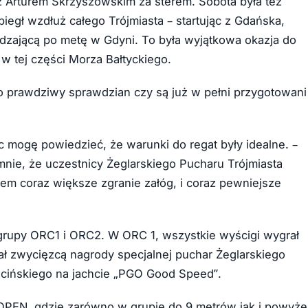
z Arturem Skrzyszowskim za sterem. Sobota była też
biegł wzdłuż całego Trójmiasta – startując z Gdańska,
dzającą po metę w Gdyni. To była wyjątkowa okazja do
w tej części Morza Bałtyckiego.
 to prawdziwy sprawdzian czy są już w pełni przygotowani
ęc mogę powiedzieć, że warunki do regat były idealne. –
nie, że uczestnicy Żeglarskiego Pucharu Trójmiasta
iem coraz większe zgranie załóg, i coraz pewniejsze
grupy ORC1 i ORC2. W ORC 1, wszystkie wyścigi wygrał
ał zwycięzcą nagrody specjalnej puchar Żeglarskiego
zcińskiego na jachcie „PGO Good Speed”.
e OPEN, gdzie zarówno w grupie do 9 metrów jak i powyże