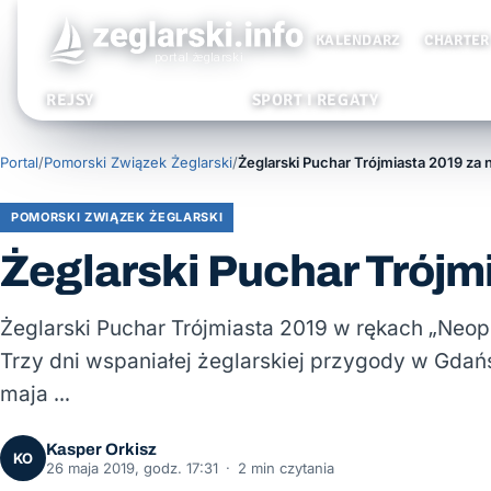
KALENDARZ
CHARTER
REJSY
SPORT I REGATY
Portal
/
Pomorski Związek Żeglarski
/
Żeglarski Puchar Trójmiasta 2019 za 
POMORSKI ZWIĄZEK ŻEGLARSKI
Żeglarski Puchar Trójm
Żeglarski Puchar Trójmiasta 2019 w rękach „Neopr
Trzy dni wspaniałej żeglarskiej przygody w Gdań
maja …
Kasper Orkisz
KO
26 maja 2019, godz. 17:31
·
2 min czytania