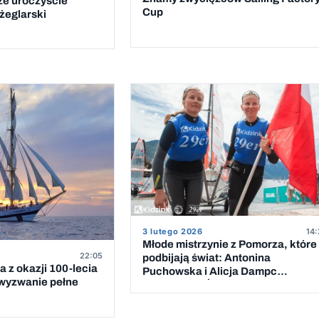
ze uroczyście
Cup
żeglarski
3 lutego 2026
14:
Młode mistrzynie z Pomorza, które
22:05
podbijają świat: Antonina
 z okazji 100-lecia
Puchowska i Alicja Dampc
 wyzwanie pełne
Pomorskimi Żeglarkami Roku 202