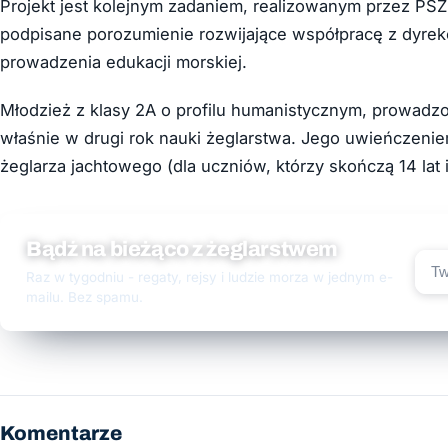
Projekt jest kolejnym zadaniem, realizowanym przez PSŻ
podpisane porozumienie rozwijające współpracę z dyrekc
prowadzenia edukacji morskiej.
Młodzież z klasy 2A o profilu humanistycznym, prowad
właśnie w drugi rok nauki żeglarstwa. Jego uwieńczeni
żeglarza jachtowego (dla uczniów, którzy skończą 14 lat 
Bądź na bieżąco z żeglarstwem
Raz w tygodniu - regaty, rejsy i ludzie morza w jednym e-
mailu. Bez spamu.
Komentarze