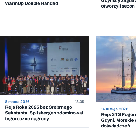
Gdyńscy żeglar
WarmUp Double Handed
otworzyli sezon 
8 marca 2026
13:05
Rejs Roku 2025 bez Srebrnego
14 lutego 2026
Sekstantu. Spitsbergen zdominował
Rejs STS Pogoria
tegoroczne nagrody
Gdyni. Morskie
doświadczeń