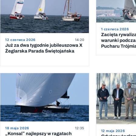
1 czerwca 2026
Zacięta rywaliz
12 czerwca 2026
14:20
warunki podcza
Już za dwa tygodnie jubileuszowa X
Pucharu Trójmi
Żeglarska Parada Świętojańska
18 maja 2026
12:35
12 maja 2026
„Konsal” najlepszy w ragatach