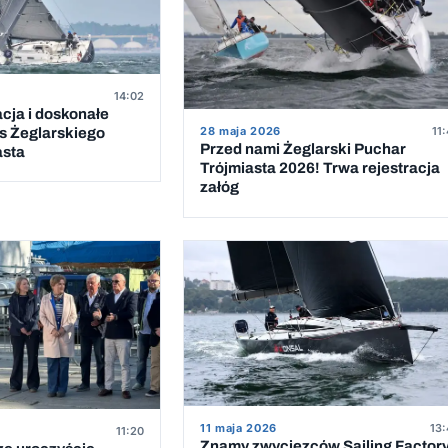
14:02
acja i doskonałe
28 maja 2026
11
s Żeglarskiego
Przed nami Żeglarski Puchar
asta
Trójmiasta 2026! Trwa rejestracja
załóg
11 maja 2026
13:
11:20
Znamy zwycięzców Sailing Factor