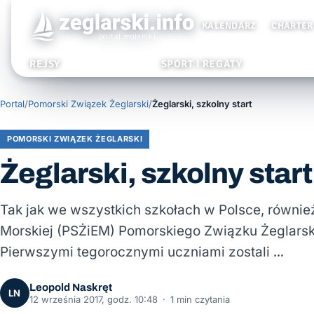
KALENDARZ
CHARTER
REJSY
SPORT I REGATY
Portal
/
Pomorski Związek Żeglarski
/
Żeglarski, szkolny start
POMORSKI ZWIĄZEK ŻEGLARSKI
Żeglarski, szkolny start
Tak jak we wszystkich szkołach w Polsce, równie
Morskiej (PSŻiEM) Pomorskiego Związku Żeglarski
Pierwszymi tegorocznymi uczniami zostali …
Leopold Naskręt
LN
12 września 2017, godz. 10:48
·
1 min czytania