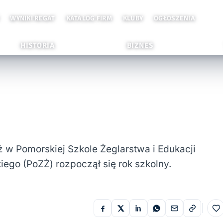
WYNIKI REGAT
KATALOG FIRM
KLUBY
OGŁOSZENIA
HISTORIA
BIZNES
ż w Pomorskiej Szkole Żeglarstwa i Edukacji
ego (PoZŻ) rozpoczął się rok szkolny.
Do