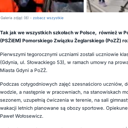
Galeria zdjęć (8) -
zobacz wszystkie
Tak jak we wszystkich szkołach w Polsce, również w Po
(PSŻiEM) Pomorskiego Związku Żeglarskiego (PoZŻ) roz
Pierwszymi tegorocznymi uczniami zostali uczniowie kl
(Gdynia, ul. Słowackiego 53), w ramach umowy na prow
Miasta Gdyni a PoZŻ.
Podczas cotygodniowych zajęć szesnaścioro uczniów, do
wodzie, a następnie w pracowniach, na stanowiskach mo
sezonem, uzupełnią ćwiczenia w terenie, na sali gimnast
wakacji letnich planowane są obozy sportowe. Opiekune
Paweł Wołosewicz.