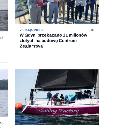
25 maja 2026
13:10
W Gdyni przekazano 11 milionów
:43
złotych na budowę Centrum
Żeglarstwa
40
y