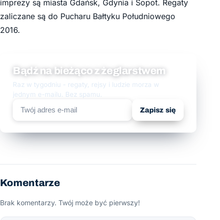
imprezy są miasta Gdańsk, Gdynia i Sopot. Regaty
zaliczane są do Pucharu Bałtyku Południowego
2016.
Bądź na bieżąco z żeglarstwem
Raz w tygodniu - regaty, rejsy i ludzie morza w
jednym e-mailu. Bez spamu.
Zapisz się
Komentarze
Brak komentarzy. Twój może być pierwszy!