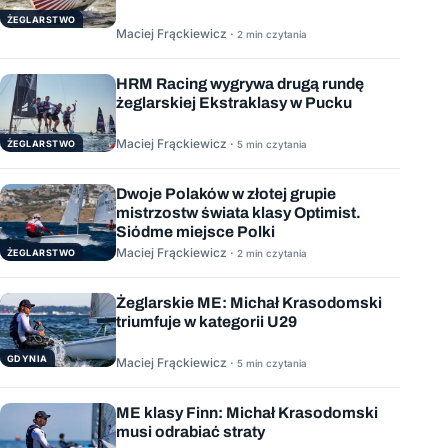
ŻEGLARSTWO
Maciej Frąckiewicz ·
2 min czytania
HRM Racing wygrywa drugą rundę
żeglarskiej Ekstraklasy w Pucku
Maciej Frąckiewicz ·
ŻEGLARSTWO
5 min czytania
Dwoje Polaków w złotej grupie
mistrzostw świata klasy Optimist.
Siódme miejsce Polki
Maciej Frąckiewicz ·
ŻEGLARSTWO
2 min czytania
Żeglarskie ME: Michał Krasodomski
triumfuje w kategorii U29
GDYNIA
Maciej Frąckiewicz ·
5 min czytania
ME klasy Finn: Michał Krasodomski
musi odrabiać straty