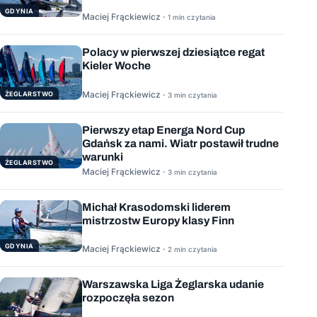
GDYNIA
Maciej Frąckiewicz ·
1 min czytania
Polacy w pierwszej dziesiątce regat
Kieler Woche
Maciej Frąckiewicz ·
ŻEGLARSTWO
3 min czytania
Pierwszy etap Energa Nord Cup
Gdańsk za nami. Wiatr postawił trudne
warunki
ŻEGLARSTWO
Maciej Frąckiewicz ·
3 min czytania
Michał Krasodomski liderem
mistrzostw Europy klasy Finn
GDYNIA
Maciej Frąckiewicz ·
2 min czytania
Warszawska Liga Żeglarska udanie
rozpoczęła sezon