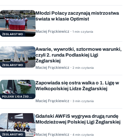
Młodzi Polacy zaczynają mistrzostwa
świata w klasie Optimist
Maciej Frąckiewicz ·
1 min czytania
ŻEGLARSTWO
Awarie, wywrotki, sztormowe warunki,
czyli 2. runda Podlaskiej Ligi
Żeglarskiej
ŻEGLARSTWO
Maciej Frąckiewicz ·
2 min czytania
Zapowiada się ostra walka o 1. Ligę w
Wielkopolskiej Lidze Żeglarskiej
POLSKA LIGA ŻEGLARSKA
Maciej Frąckiewicz ·
3 min czytania
Gdański AWFiS wygrywa drugą rundę
Młodzieżowej Polskiej Ligi Żeglarskiej
Maciej Frąckiewicz ·
ŻEGLARSTWO
4 min czytania