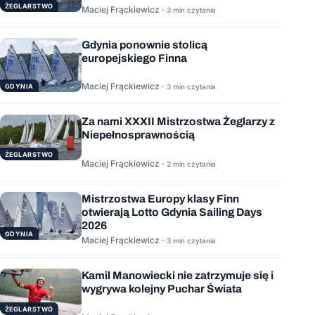
ŻEGLARSTWO
Maciej Frąckiewicz ·
3 min czytania
Gdynia ponownie stolicą
europejskiego Finna
Maciej Frąckiewicz ·
GDYNIA
3 min czytania
Za nami XXXII Mistrzostwa Żeglarzy z
Niepełnosprawnością
ŻEGLARSTWO
Maciej Frąckiewicz ·
2 min czytania
Mistrzostwa Europy klasy Finn
otwierają Lotto Gdynia Sailing Days
2026
GDYNIA
Maciej Frąckiewicz ·
3 min czytania
Kamil Manowiecki nie zatrzymuje się i
wygrywa kolejny Puchar Świata
ŻEGLARSTWO