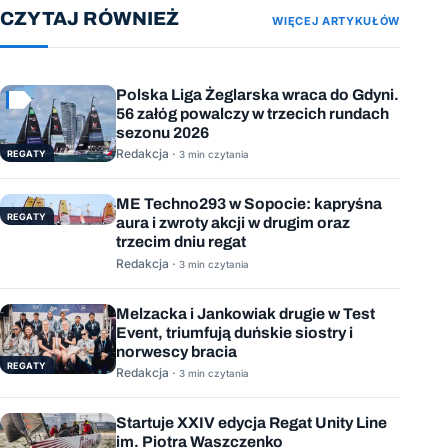
CZYTAJ RÓWNIEŻ
WIĘCEJ ARTYKUŁÓW
Polska Liga Żeglarska wraca do Gdyni.
56 załóg powalczy w trzecich rundach
sezonu 2026
Redakcja ·
REGATY
3 min czytania
ME Techno293 w Sopocie: kapryśna
REGATY
aura i zwroty akcji w drugim oraz
trzecim dniu regat
Redakcja ·
3 min czytania
Melzacka i Jankowiak drugie w Test
Event, triumfują duńskie siostry i
norwescy bracia
REGATY
Redakcja ·
3 min czytania
Startuje XXIV edycja Regat Unity Line
im. Piotra Waszczenko