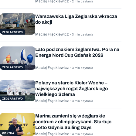
Maciej Frąckiewicz ·
2 min czytania
Warszawska Liga Żeglarska wkracza
do akcji
ŻEGLARSTWO
Maciej Frąckiewicz ·
3 min czytania
Lato pod znakiem żeglarstwa. Pora na
Energa Nord Cup Gdańsk 2026
Maciej Frąckiewicz ·
ŻEGLARSTWO
3 min czytania
Polacy na starcie Kieler Woche –
największych regat Żeglarskiego
Wielkiego Szlema
ŻEGLARSTWO
Maciej Frąckiewicz ·
3 min czytania
Marina zamieni się w żeglarskie
centrum z olimpijczykami. Startuje
Lotto Gdynia Sailing Days
GDYNIA
Maciej Frąckiewicz ·
4 min czytania