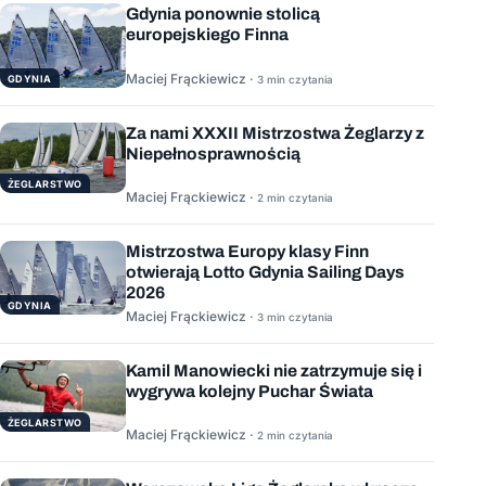
Gdynia ponownie stolicą
europejskiego Finna
Maciej Frąckiewicz ·
GDYNIA
3 min czytania
Za nami XXXII Mistrzostwa Żeglarzy z
Niepełnosprawnością
ŻEGLARSTWO
Maciej Frąckiewicz ·
2 min czytania
Mistrzostwa Europy klasy Finn
otwierają Lotto Gdynia Sailing Days
2026
GDYNIA
Maciej Frąckiewicz ·
3 min czytania
Kamil Manowiecki nie zatrzymuje się i
wygrywa kolejny Puchar Świata
ŻEGLARSTWO
Maciej Frąckiewicz ·
2 min czytania