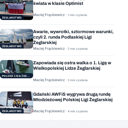
świata w klasie Optimist
Maciej Frąckiewicz ·
1 min czytania
ŻEGLARSTWO
Awarie, wywrotki, sztormowe warunki,
czyli 2. runda Podlaskiej Ligi
Żeglarskiej
ŻEGLARSTWO
Maciej Frąckiewicz ·
2 min czytania
Zapowiada się ostra walka o 1. Ligę w
Wielkopolskiej Lidze Żeglarskiej
POLSKA LIGA ŻEGLARSKA
Maciej Frąckiewicz ·
3 min czytania
Gdański AWFiS wygrywa drugą rundę
Młodzieżowej Polskiej Ligi Żeglarskiej
Maciej Frąckiewicz ·
ŻEGLARSTWO
4 min czytania