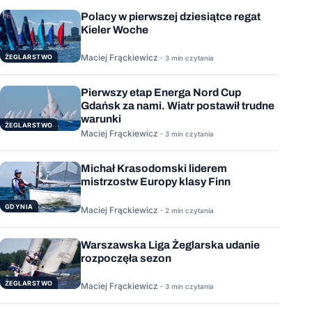
Polacy w pierwszej dziesiątce regat
Kieler Woche
Maciej Frąckiewicz ·
ŻEGLARSTWO
3 min czytania
Pierwszy etap Energa Nord Cup
Gdańsk za nami. Wiatr postawił trudne
warunki
ŻEGLARSTWO
Maciej Frąckiewicz ·
3 min czytania
Michał Krasodomski liderem
mistrzostw Europy klasy Finn
GDYNIA
Maciej Frąckiewicz ·
2 min czytania
Warszawska Liga Żeglarska udanie
rozpoczęła sezon
ŻEGLARSTWO
Maciej Frąckiewicz ·
3 min czytania