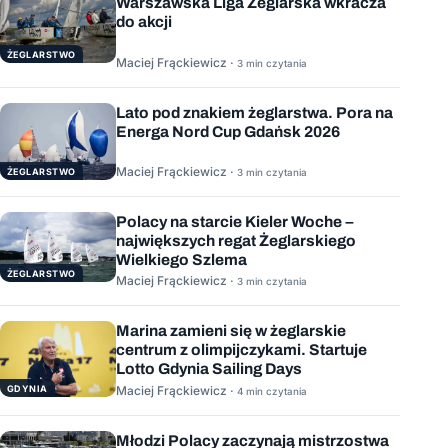
Warszawska Liga Żeglarska wkracza
do akcji
ŻEGLARSTWO
Maciej Frąckiewicz ·
3 min czytania
Lato pod znakiem żeglarstwa. Pora na
Energa Nord Cup Gdańsk 2026
Maciej Frąckiewicz ·
ŻEGLARSTWO
3 min czytania
Polacy na starcie Kieler Woche –
największych regat Żeglarskiego
Wielkiego Szlema
ŻEGLARSTWO
Maciej Frąckiewicz ·
3 min czytania
Marina zamieni się w żeglarskie
centrum z olimpijczykami. Startuje
Lotto Gdynia Sailing Days
GDYNIA
Maciej Frąckiewicz ·
4 min czytania
Młodzi Polacy zaczynają mistrzostwa