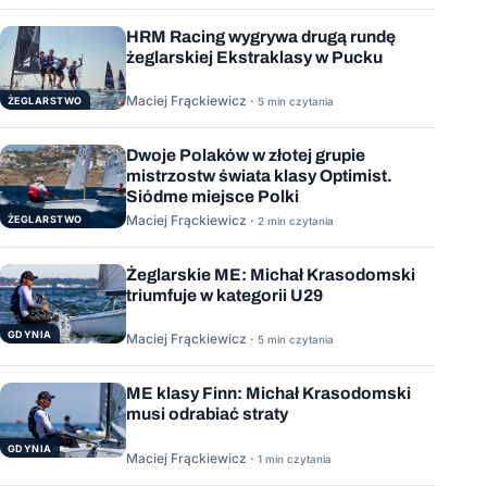
HRM Racing wygrywa drugą rundę
żeglarskiej Ekstraklasy w Pucku
Maciej Frąckiewicz ·
ŻEGLARSTWO
5 min czytania
Dwoje Polaków w złotej grupie
mistrzostw świata klasy Optimist.
Siódme miejsce Polki
Maciej Frąckiewicz ·
ŻEGLARSTWO
2 min czytania
Żeglarskie ME: Michał Krasodomski
triumfuje w kategorii U29
GDYNIA
Maciej Frąckiewicz ·
5 min czytania
ME klasy Finn: Michał Krasodomski
musi odrabiać straty
GDYNIA
Maciej Frąckiewicz ·
1 min czytania