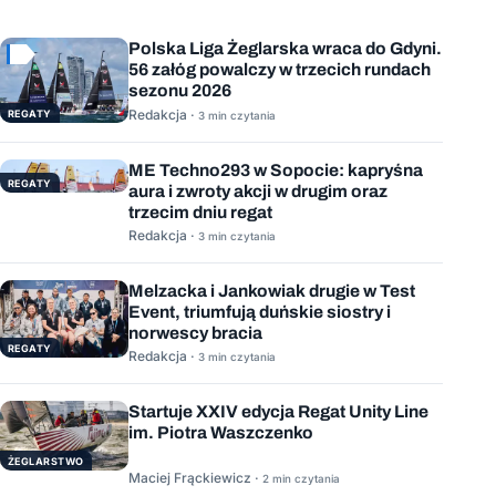
Polska Liga Żeglarska wraca do Gdyni.
56 załóg powalczy w trzecich rundach
sezonu 2026
Redakcja ·
REGATY
3 min czytania
ME Techno293 w Sopocie: kapryśna
REGATY
aura i zwroty akcji w drugim oraz
trzecim dniu regat
Redakcja ·
3 min czytania
Melzacka i Jankowiak drugie w Test
Event, triumfują duńskie siostry i
norwescy bracia
REGATY
Redakcja ·
3 min czytania
Startuje XXIV edycja Regat Unity Line
im. Piotra Waszczenko
ŻEGLARSTWO
Maciej Frąckiewicz ·
2 min czytania