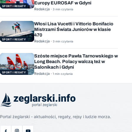
Europy EUROSAF w Gdyni
SPORT I REGATY
Redakcja ·
3 min czytania
Włosi Lisa Vucetti i Vittorio Bonifacio
Mistrzami Świata Juniorów w klasie
470
SPORT I REGATY
Redakcja ·
3 min czytania
Szóste miejsce Pawła Tarnowskiego w
Long Beach. Polacy walczą też w
Salonikach i Gdyni
SPORT I REGATY
Redakcja ·
1 min czytania
Portal żeglarski - aktualności, regaty, rejsy i ludzie morza.