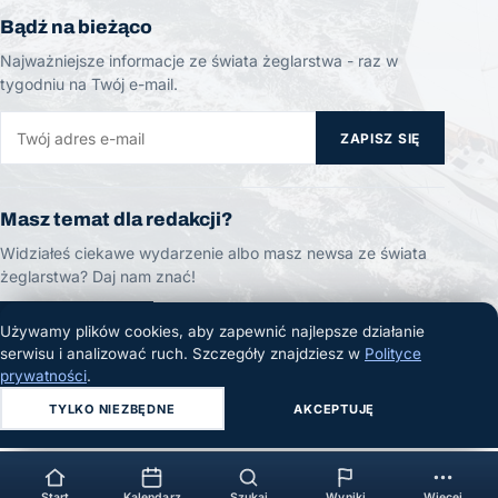
Bądź na bieżąco
Najważniejsze informacje ze świata żeglarstwa - raz w
tygodniu na Twój e-mail.
ZAPISZ SIĘ
Masz temat dla redakcji?
Widziałeś ciekawe wydarzenie albo masz newsa ze świata
żeglarstwa? Daj nam znać!
ZGŁOŚ TEMAT
Używamy plików cookies, aby zapewnić najlepsze działanie
serwisu i analizować ruch. Szczegóły znajdziesz w
Polityce
prywatności
.
TYLKO NIEZBĘDNE
AKCEPTUJĘ
© 2026 Żeglarski.info. Wszelkie prawa zastrzeżone.
Start
Kalendarz
Szukaj
Wyniki
Więcej