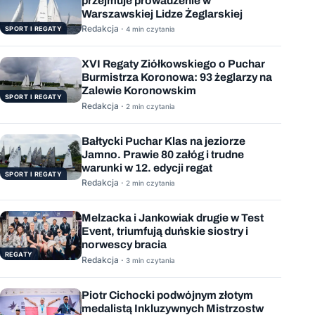
przejmuje prowadzenie w
Warszawskiej Lidze Żeglarskiej
Redakcja ·
SPORT I REGATY
4 min czytania
XVI Regaty Ziółkowskiego o Puchar
Burmistrza Koronowa: 93 żeglarzy na
Zalewie Koronowskim
SPORT I REGATY
Redakcja ·
2 min czytania
Bałtycki Puchar Klas na jeziorze
Jamno. Prawie 80 załóg i trudne
warunki w 12. edycji regat
SPORT I REGATY
Redakcja ·
2 min czytania
Melzacka i Jankowiak drugie w Test
Event, triumfują duńskie siostry i
norwescy bracia
REGATY
Redakcja ·
3 min czytania
Piotr Cichocki podwójnym złotym
medalistą Inkluzywnych Mistrzostw