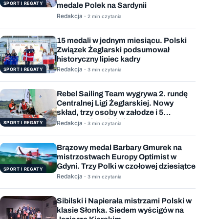
SPORT I REGATY
medale Polek na Sardynii
Redakcja ·
2 min czytania
15 medali w jednym miesiącu. Polski
Związek Żeglarski podsumował
historyczny lipiec kadry
Redakcja ·
SPORT I REGATY
3 min czytania
Rebel Sailing Team wygrywa 2. rundę
Centralnej Ligi Żeglarskiej. Nowy
skład, trzy osoby w załodze i 5
wygranych wyścigów
Redakcja ·
SPORT I REGATY
3 min czytania
Brązowy medal Barbary Gmurek na
mistrzostwach Europy Optimist w
Gdyni. Trzy Polki w czołowej dziesiątce
SPORT I REGATY
Redakcja ·
3 min czytania
Sibilski i Napierała mistrzami Polski w
klasie Słonka. Siedem wyścigów na