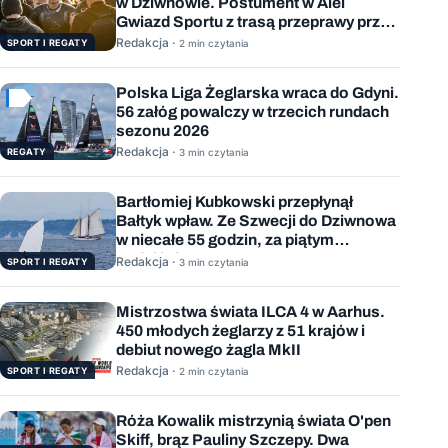
w Dziwnowie. Postument w Alei
Gwiazd Sportu z trasą przeprawy przez
Bałtyk
Redakcja ·
SPORT I REGATY
2 min czytania
Polska Liga Żeglarska wraca do Gdyni.
56 załóg powalczy w trzecich rundach
sezonu 2026
Redakcja ·
REGATY
3 min czytania
Bartłomiej Kubkowski przepłynął
Bałtyk wpław. Ze Szwecji do Dziwnowa
w niecałe 55 godzin, za piątym
podejściem
Redakcja ·
SPORT I REGATY
3 min czytania
Mistrzostwa świata ILCA 4 w Aarhus.
450 młodych żeglarzy z 51 krajów i
debiut nowego żagla MkII
Redakcja ·
SPORT I REGATY
2 min czytania
Róża Kowalik mistrzynią świata O'pen
Skiff, brąz Pauliny Szczepy. Dwa