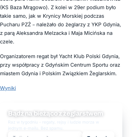
(KS Baza Mrągowo). Z kolei w 29er podium było
takie samo, jak w Krynicy Morskiej podczas
Pucharu PZŻ – należało do żeglarzy z YKP Gdynia,
z parą Aleksandra Melzacka i Maja Micińska na
czele.
Organizatorem regat był Yacht Klub Polski Gdynia,
przy współpracy z Gdyńskim Centrum Sportu oraz
miastem Gdynia i Polskim Związkiem Żeglarskim.
Wyniki
Bądź na bieżąco z żeglarstwem
Raz w tygodniu - regaty, rejsy i ludzie morza w
jednym e-mailu. Bez spamu.