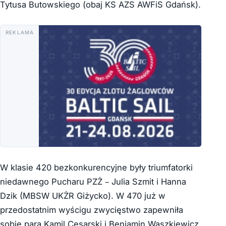
Tytusa Butowskiego (obaj KS AZS AWFiS Gdańsk).
REKLAMA
W klasie 420 bezkonkurencyjne były triumfatorki
niedawnego Pucharu PZŻ – Julia Szmit i Hanna
Dzik (MBSW UKŻR Giżycko). W 470 już w
przedostatnim wyścigu zwycięstwo zapewniła
sobie para Kamil Cesarski i Beniamin Waszkiewicz