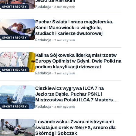
Jeziorze Kierskim
Redakcja ·
SPORT I REGATY
3 min czytania
Puchar Świata i praca magisterska.
Kamil Manowiecki o wingfoilu,
studiach i karierze dwutorowej
SPORT I REGATY
Redakcja ·
7 min czytania
Kalina Sójkowska liderką mistrzostw
Europy Optimist w Gdyni. Dwie Polki na
podium klasyfikacji dziewcząt
SPORT I REGATY
Redakcja ·
3 min czytania
Ciszkiewicz wygrywa ILCA 7 na
Jeziorze Dąbie. Puchar PSKL i
Mistrzostwa Polski ILCA 7 Masters
rozstrzygnięte
Redakcja ·
SPORT I REGATY
3 min czytania
Lewandowska i Zwara mistrzyniami
świata juniorek w 49erFX, srebro dla
Skórnóg i Sobczak