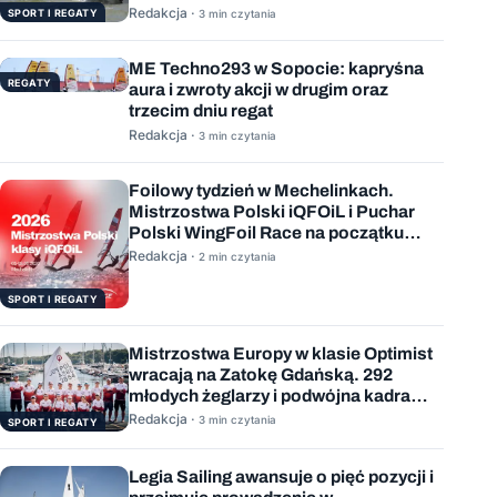
Redakcja ·
SPORT I REGATY
3 min czytania
ME Techno293 w Sopocie: kapryśna
REGATY
aura i zwroty akcji w drugim oraz
trzecim dniu regat
Redakcja ·
3 min czytania
Foilowy tydzień w Mechelinkach.
Mistrzostwa Polski iQFOiL i Puchar
Polski WingFoil Race na początku
sierpnia
Redakcja ·
2 min czytania
SPORT I REGATY
Mistrzostwa Europy w klasie Optimist
wracają na Zatokę Gdańską. 292
młodych żeglarzy i podwójna kadra
Polski
Redakcja ·
3 min czytania
SPORT I REGATY
Legia Sailing awansuje o pięć pozycji i