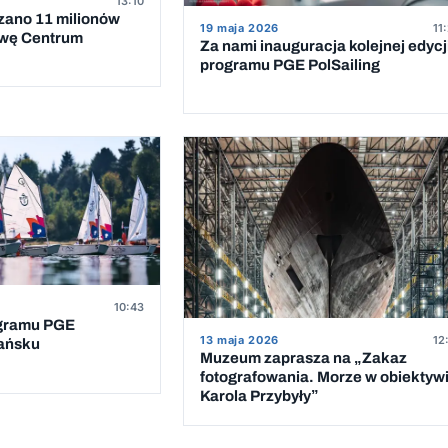
13:10
zano 11 milionów
19 maja 2026
11
owę Centrum
Za nami inauguracja kolejnej edycj
programu PGE PolSailing
10:43
ogramu PGE
13 maja 2026
12
dańsku
Muzeum zaprasza na „Zakaz
fotografowania. Morze w obiektyw
Karola Przybyły”