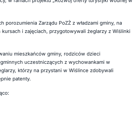
y, w ramach projektu „Rozwój oferty turystyki wodnej w
ch porozumienia Zarządu PoZŻ z władzami gminy, na
ursach i zajęciach, przygotowywali żeglarzy z Wiślinki
owaniu mieszkańców gminy, rodziców dzieci
kół gminnych uczestniczących z wychowankami w
glarzy, którzy na przystani w Wiślince zdobywali
pnie patenty.
ąco: