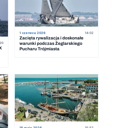
1 czerwca 2026
14:02
Zacięta rywalizacja i doskonałe
20
warunki podczas Żeglarskiego
X
Pucharu Trójmiasta
18 maja 2026
15:52