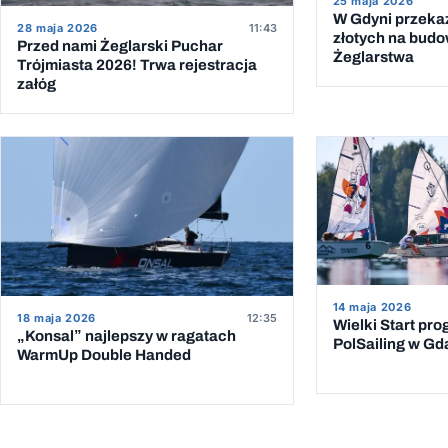
25 maja 2026
W Gdyni przeka
28 maja 2026
11:43
złotych na bud
Przed nami Żeglarski Puchar
Żeglarstwa
Trójmiasta 2026! Trwa rejestracja
załóg
14 maja 2026
18 maja 2026
12:35
Wielki Start pr
„Konsal” najlepszy w ragatach
PolSailing w G
WarmUp Double Handed