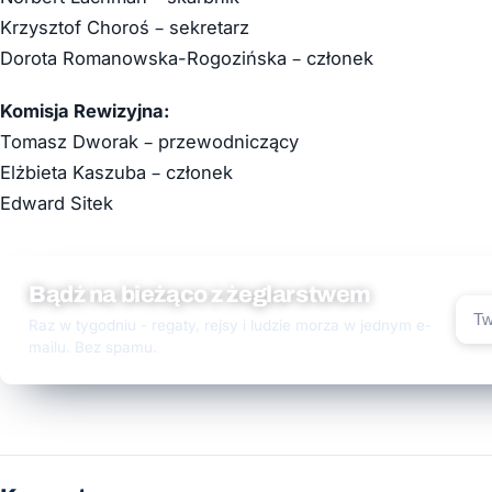
Krzysztof Choroś – sekretarz
Dorota Romanowska-Rogozińska – członek
Komisja Rewizyjna:
Tomasz Dworak – przewodniczący
Elżbieta Kaszuba – członek
Edward Sitek
Bądź na bieżąco z żeglarstwem
Raz w tygodniu - regaty, rejsy i ludzie morza w jednym e-
mailu. Bez spamu.