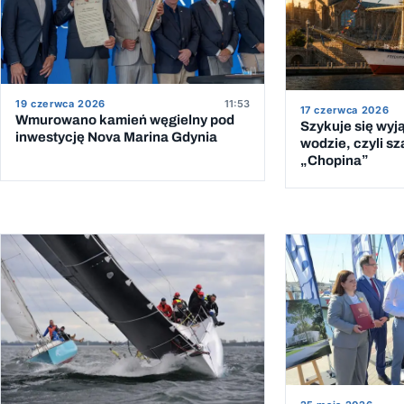
19 czerwca 2026
11:53
17 czerwca 2026
Wmurowano kamień węgielny pod
Szykuje się wyj
inwestycję Nova Marina Gdynia
wodzie, czyli sz
„Chopina”