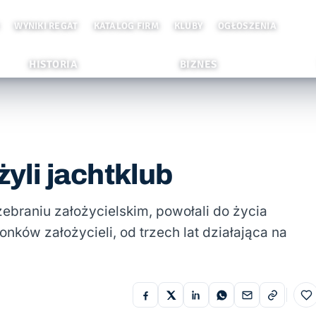
WYNIKI REGAT
KATALOG FIRM
KLUBY
OGŁOSZENIA
HISTORIA
BIZNES
żyli jachtklub
ebraniu założycielskim, powołali do życia
nków założycieli, od trzech lat działająca na
Do