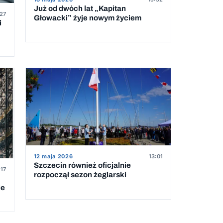
Już od dwóch lat „Kapitan
:27
Głowacki” żyje nowym życiem
i
12 maja 2026
13:01
Szczecin również oficjalnie
:17
rozpoczął sezon żeglarski
ie