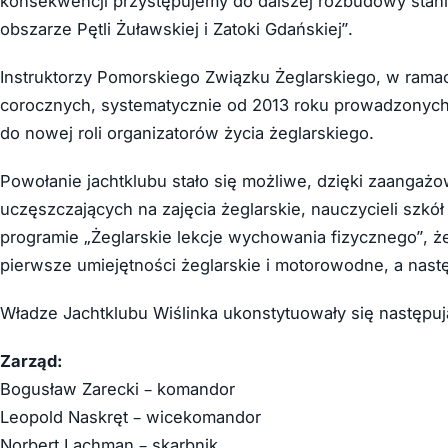
konsekwencji przystępujemy do dalszej rozbudowy stanic
obszarze Pętli Żuławskiej i Zatoki Gdańskiej”.
Instruktorzy Pomorskiego Związku Żeglarskiego, w rama
corocznych, systematycznie od 2013 roku prowadzonych k
do nowej roli organizatorów życia żeglarskiego.
Powołanie jachtklubu stało się możliwe, dzięki zaangaż
uczęszczających na zajęcia żeglarskie, nauczycieli sz
programie „Żeglarskie lekcje wychowania fizycznego”, że
pierwsze umiejętności żeglarskie i motorowodne, a nastę
Władze Jachtklubu Wiślinka ukonstytuowały się następuj
Zarząd:
Bogusław Zarecki – komandor
Leopold Naskręt – wicekomandor
Norbert Lachman – skarbnik