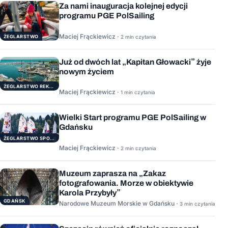
Za nami inauguracja kolejnej edycji
programu PGE PolSailing
Maciej Frąckiewicz ·
ŻEGLARSTWO
2 min czytania
Już od dwóch lat „Kapitan Głowacki” żyje
nowym życiem
ŻEGLARSTWO REKERACYJNE
Maciej Frąckiewicz ·
1 min czytania
Wielki Start programu PGE PolSailing w
Gdańsku
ŻEGLARSTWO SPORTOWE
Maciej Frąckiewicz ·
2 min czytania
Muzeum zaprasza na „Zakaz
fotografowania. Morze w obiektywie
Karola Przybyły”
GDAŃSK
Narodowe Muzeum Morskie w Gdańsku ·
3 min czytania