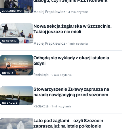
dialogu, czyli Sejmik PZŻ i Konwent
ŻEGLARSTWO
Maciej Frąckiewicz ·
4 min czytania
Nowa sekcja żeglarska w Szczecinie.
Takiej jeszcze nie mieli
SZCZECIN
Maciej Frąckiewicz ·
1 min czytania
Odbędą się wykłady z okazji stulecia
Gdyni
GDYNIA
Redakcja ·
2 min czytania
Stowarzyszenie Żuławy zaprasza na
naradę nawigacyjną przed sezonem
NA LĄDZIE
Redakcja ·
1 min czytania
Lato pod żaglami – czyli Szczecin
zaprasza już na letnie półkolonie