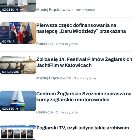
Maciej Frąckiewicz ·
1 min czytania
SZCZECIN
Pierwsza część dofinansowania na
następcę „Daru Młodzieży” przekazana
GDYNIA
Redakcja ·
2 min czytania
Zbliża się 14. Festiwal Filmów Żeglarskich
JachtFilm w Katowicach
NA LĄDZIE
Maciej Frąckiewicz ·
3 min czytania
Centrum Żeglarskie Szczecin zaprasza na
kursy żeglarskie i motorowodne
SZCZECIN
Redakcja ·
2 min czytania
Żeglarski TV, czyli jedyne takie archiwum