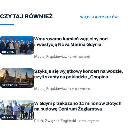
CZYTAJ RÓWNIEŻ
WIĘCEJ ARTYKUŁÓW
Wmurowano kamień węgielny pod
inwestycję Nova Marina Gdynia
GDYNIA
Maciej Frąckiewicz ·
3 min czytania
Szykuje się wyjątkowy koncert na wodzie,
czyli szanty na pokładzie „Chopina”
SZCZECIN
Maciej Frąckiewicz ·
1 min czytania
W Gdyni przekazano 11 milionów złotych
na budowę Centrum Żeglarstwa
GDYNIA
Polski Związek Żeglarski ·
2 min czytania