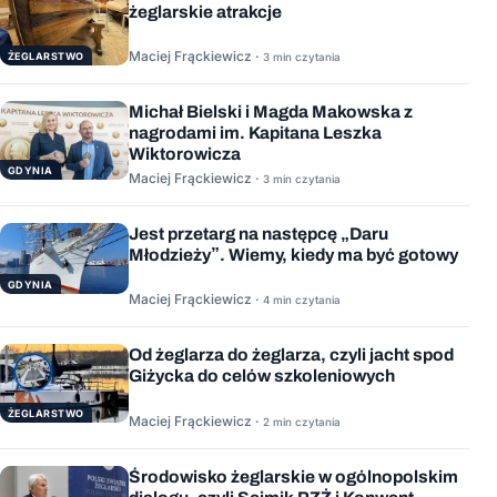
żeglarskie atrakcje
Maciej Frąckiewicz ·
ŻEGLARSTWO
3 min czytania
Michał Bielski i Magda Makowska z
nagrodami im. Kapitana Leszka
Wiktorowicza
GDYNIA
Maciej Frąckiewicz ·
3 min czytania
Jest przetarg na następcę „Daru
Młodzieży”. Wiemy, kiedy ma być gotowy
GDYNIA
Maciej Frąckiewicz ·
4 min czytania
Od żeglarza do żeglarza, czyli jacht spod
Giżycka do celów szkoleniowych
ŻEGLARSTWO
Maciej Frąckiewicz ·
2 min czytania
Środowisko żeglarskie w ogólnopolskim