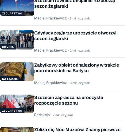
Szczecin również oficjalnie rozpoczął
sezon żeglarski
ŻEGLARSTWO
Maciej Frąckiewicz ·
3 min czytania
Gdyńscy żeglarze uroczyście otworzyli
sezon żeglarski
GDYNIA
Maciej Frąckiewicz ·
2 min czytania
Zabytkowy obiekt odnaleziony w trakcie
prac morskich na Bałtyku
NA LĄDZIE
Maciej Frąckiewicz ·
3 min czytania
Szczecin zaprasza na uroczyste
rozpoczęcie sezonu
ŻEGLARSTWO
Redakcja ·
2 min czytania
Zbliża się Noc Muzeów. Znamy pierwsze