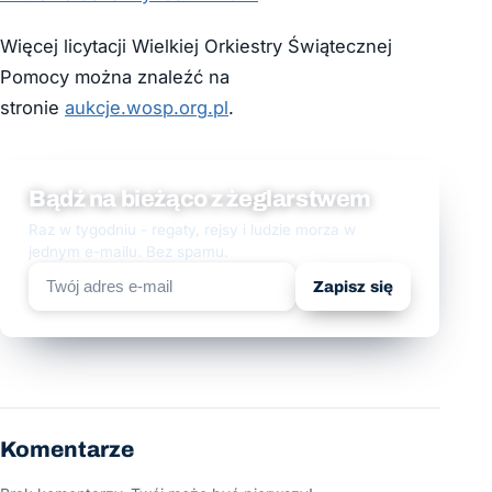
Więcej licytacji Wielkiej Orkiestry Świątecznej
Pomocy można znaleźć na
stronie
aukcje.wosp.org.pl
.
Bądź na bieżąco z żeglarstwem
Raz w tygodniu - regaty, rejsy i ludzie morza w
jednym e-mailu. Bez spamu.
Zapisz się
Komentarze