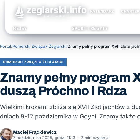
KALENDARZ
CHARTER
REJSY
SPORT I REGATY
Portal
/
Pomorski Związek Żeglarski
/
POMORSKI ZWIĄZEK ŻEGLARSKI
Znamy pełny program XV
duszą Próchno i Rdza
Wielkimi krokami zbliża się XVII Zlot jachtów z d
dniach 9-12 października w Gdyni. Znamy także o
Maciej Frąckiewicz
7 października 2025, godz. 11:13
·
2 min czytania