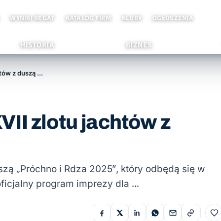
WYNIKI REGAT
KATALOG FIRM
KLUBY
OGŁOSZENIA
HISTORIA
BIZNES
Znamy pełny program XVII zlotu jachtów z duszą Próchno i Rdza
II zlotu jachtów z
uszą „Próchno i Rdza 2025”, który odbędą się w
ficjalny program imprezy dla …
Do