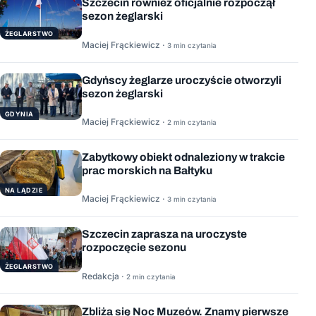
Szczecin również oficjalnie rozpoczął
sezon żeglarski
ŻEGLARSTWO
Maciej Frąckiewicz ·
3 min czytania
Gdyńscy żeglarze uroczyście otworzyli
sezon żeglarski
GDYNIA
Maciej Frąckiewicz ·
2 min czytania
Zabytkowy obiekt odnaleziony w trakcie
prac morskich na Bałtyku
NA LĄDZIE
Maciej Frąckiewicz ·
3 min czytania
Szczecin zaprasza na uroczyste
rozpoczęcie sezonu
ŻEGLARSTWO
Redakcja ·
2 min czytania
Zbliża się Noc Muzeów. Znamy pierwsze