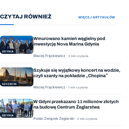
CZYTAJ RÓWNIEŻ
WIĘCEJ ARTYKUŁÓW
Wmurowano kamień węgielny pod
inwestycję Nova Marina Gdynia
GDYNIA
Maciej Frąckiewicz ·
3 min czytania
Szykuje się wyjątkowy koncert na wodzie,
czyli szanty na pokładzie „Chopina”
SZCZECIN
Maciej Frąckiewicz ·
1 min czytania
W Gdyni przekazano 11 milionów złotych
na budowę Centrum Żeglarstwa
GDYNIA
Polski Związek Żeglarski ·
2 min czytania