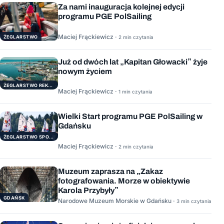
Za nami inauguracja kolejnej edycji
programu PGE PolSailing
Maciej Frąckiewicz ·
ŻEGLARSTWO
2 min czytania
Już od dwóch lat „Kapitan Głowacki” żyje
nowym życiem
ŻEGLARSTWO REKERACYJNE
Maciej Frąckiewicz ·
1 min czytania
Wielki Start programu PGE PolSailing w
Gdańsku
ŻEGLARSTWO SPORTOWE
Maciej Frąckiewicz ·
2 min czytania
Muzeum zaprasza na „Zakaz
fotografowania. Morze w obiektywie
Karola Przybyły”
GDAŃSK
Narodowe Muzeum Morskie w Gdańsku ·
3 min czytania