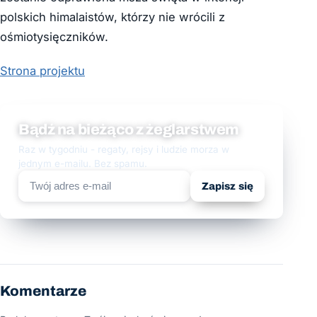
polskich himalaistów, którzy nie wrócili z
ośmiotysięczników.
Strona projektu
Bądź na bieżąco z żeglarstwem
Raz w tygodniu - regaty, rejsy i ludzie morza w
jednym e-mailu. Bez spamu.
Zapisz się
Komentarze