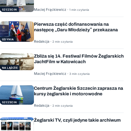
Maciej Frąckiewicz ·
1 min czytania
SZCZECIN
Pierwsza część dofinansowania na
następcę „Daru Młodzieży” przekazana
GDYNIA
Redakcja ·
2 min czytania
Zbliża się 14. Festiwal Filmów Żeglarskich
JachtFilm w Katowicach
NA LĄDZIE
Maciej Frąckiewicz ·
3 min czytania
Centrum Żeglarskie Szczecin zaprasza na
kursy żeglarskie i motorowodne
SZCZECIN
Redakcja ·
2 min czytania
Żeglarski TV, czyli jedyne takie archiwum