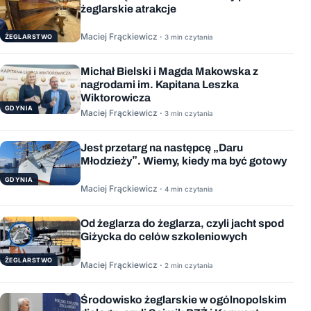
żeglarskie atrakcje
Maciej Frąckiewicz ·
ŻEGLARSTWO
3 min czytania
Michał Bielski i Magda Makowska z
nagrodami im. Kapitana Leszka
Wiktorowicza
GDYNIA
Maciej Frąckiewicz ·
3 min czytania
Jest przetarg na następcę „Daru
Młodzieży”. Wiemy, kiedy ma być gotowy
GDYNIA
Maciej Frąckiewicz ·
4 min czytania
Od żeglarza do żeglarza, czyli jacht spod
Giżycka do celów szkoleniowych
ŻEGLARSTWO
Maciej Frąckiewicz ·
2 min czytania
Środowisko żeglarskie w ogólnopolskim