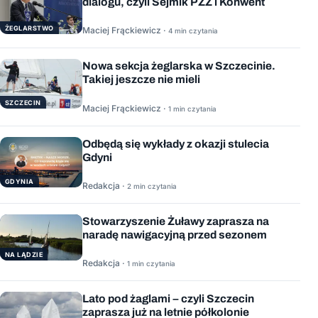
dialogu, czyli Sejmik PZŻ i Konwent
ŻEGLARSTWO
Maciej Frąckiewicz ·
4 min czytania
Nowa sekcja żeglarska w Szczecinie.
Takiej jeszcze nie mieli
SZCZECIN
Maciej Frąckiewicz ·
1 min czytania
Odbędą się wykłady z okazji stulecia
Gdyni
GDYNIA
Redakcja ·
2 min czytania
Stowarzyszenie Żuławy zaprasza na
naradę nawigacyjną przed sezonem
NA LĄDZIE
Redakcja ·
1 min czytania
Lato pod żaglami – czyli Szczecin
zaprasza już na letnie półkolonie