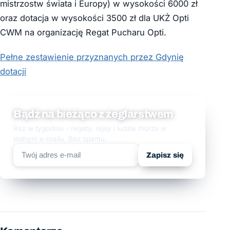
mistrzostw świata i Europy) w wysokości 6000 zł
oraz dotacja w wysokości 3500 zł dla UKŻ Opti
CWM na organizację Regat Pucharu Opti.
Pełne zestawienie przyznanych przez Gdynię
dotacji
Bądź na bieżąco z żeglarstwem
Raz w tygodniu - regaty, rejsy i ludzie morza w
jednym e-mailu. Bez spamu.
Zapisz się