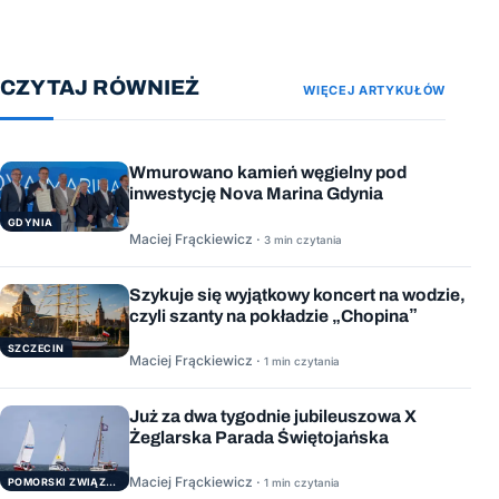
CZYTAJ RÓWNIEŻ
WIĘCEJ ARTYKUŁÓW
Wmurowano kamień węgielny pod
inwestycję Nova Marina Gdynia
GDYNIA
Maciej Frąckiewicz ·
3 min czytania
Szykuje się wyjątkowy koncert na wodzie,
czyli szanty na pokładzie „Chopina”
SZCZECIN
Maciej Frąckiewicz ·
1 min czytania
Już za dwa tygodnie jubileuszowa X
Żeglarska Parada Świętojańska
Maciej Frąckiewicz ·
POMORSKI ZWIĄZEK ŻEGLARSKI
1 min czytania