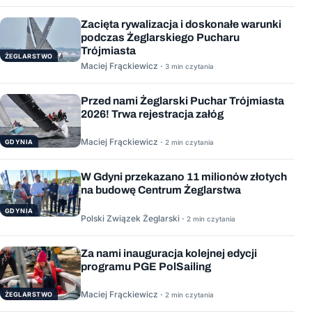
Zacięta rywalizacja i doskonałe warunki
podczas Żeglarskiego Pucharu
Trójmiasta
ŻEGLARSTWO
Maciej Frąckiewicz ·
3 min czytania
Przed nami Żeglarski Puchar Trójmiasta
2026! Trwa rejestracja załóg
Maciej Frąckiewicz ·
GDYNIA
2 min czytania
W Gdyni przekazano 11 milionów złotych
na budowę Centrum Żeglarstwa
GDYNIA
Polski Związek Żeglarski ·
2 min czytania
Za nami inauguracja kolejnej edycji
programu PGE PolSailing
Maciej Frąckiewicz ·
ŻEGLARSTWO
2 min czytania