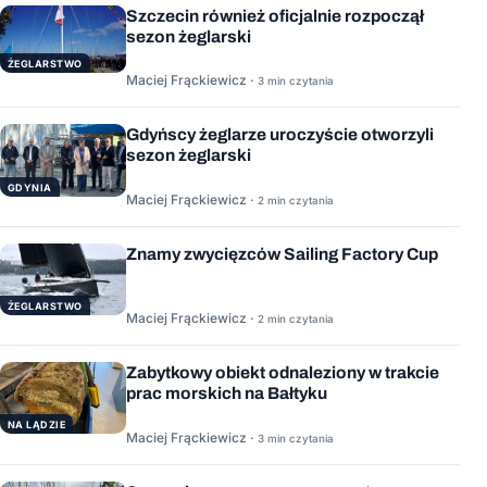
Szczecin również oficjalnie rozpoczął
sezon żeglarski
ŻEGLARSTWO
Maciej Frąckiewicz ·
3 min czytania
Gdyńscy żeglarze uroczyście otworzyli
sezon żeglarski
GDYNIA
Maciej Frąckiewicz ·
2 min czytania
Znamy zwycięzców Sailing Factory Cup
ŻEGLARSTWO
Maciej Frąckiewicz ·
2 min czytania
Zabytkowy obiekt odnaleziony w trakcie
prac morskich na Bałtyku
NA LĄDZIE
Maciej Frąckiewicz ·
3 min czytania