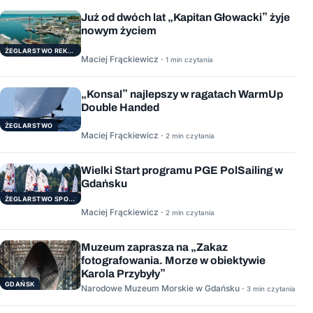
Już od dwóch lat „Kapitan Głowacki” żyje
nowym życiem
ŻEGLARSTWO REKERACYJNE
Maciej Frąckiewicz ·
1 min czytania
„Konsal” najlepszy w ragatach WarmUp
Double Handed
ŻEGLARSTWO
Maciej Frąckiewicz ·
2 min czytania
Wielki Start programu PGE PolSailing w
Gdańsku
ŻEGLARSTWO SPORTOWE
Maciej Frąckiewicz ·
2 min czytania
Muzeum zaprasza na „Zakaz
fotografowania. Morze w obiektywie
Karola Przybyły”
GDAŃSK
Narodowe Muzeum Morskie w Gdańsku ·
3 min czytania