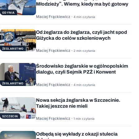
Młodzieży”. Wiemy, kiedy ma być gotowy
GDYNIA
Maciej Frąckiewicz ·
4 min czytania
Od żeglarza do żeglarza, czyli jacht spod
Giżycka do celów szkoleniowych
ŻEGLARSTWO
Maciej Frąckiewicz ·
2 min czytania
Środowisko żeglarskie w ogólnopolskim
dialogu, czyli Sejmik PZŻ i Konwent
ŻEGLARSTWO
Maciej Frąckiewicz ·
4 min czytania
Nowa sekcja żeglarska w Szczecinie.
Takiej jeszcze nie mieli
SZCZECIN
Maciej Frąckiewicz ·
1 min czytania
Odbędą się wykłady z okazji stulecia