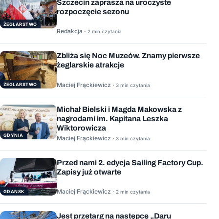
Szczecin zaprasza na uroczyste
rozpoczęcie sezonu
ŻEGLARSTWO
Redakcja ·
2 min czytania
Zbliża się Noc Muzeów. Znamy pierwsze
żeglarskie atrakcje
Maciej Frąckiewicz ·
ŻEGLARSTWO
3 min czytania
Michał Bielski i Magda Makowska z
nagrodami im. Kapitana Leszka
Wiktorowicza
GDYNIA
Maciej Frąckiewicz ·
3 min czytania
Przed nami 2. edycja Sailing Factory Cup.
Zapisy już otwarte
Maciej Frąckiewicz ·
GDAŃSK
2 min czytania
Jest przetarg na następcę „Daru