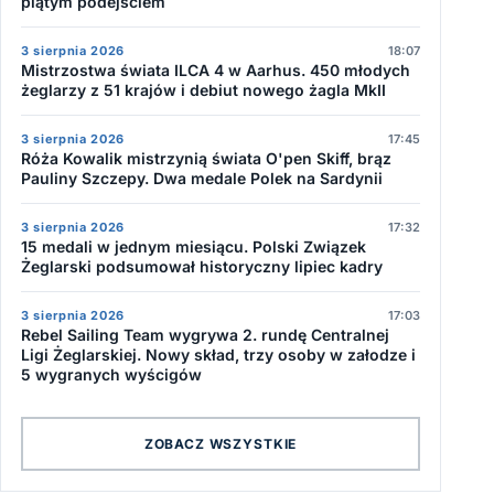
piątym podejściem
3 sierpnia 2026
18:07
Mistrzostwa świata ILCA 4 w Aarhus. 450 młodych
żeglarzy z 51 krajów i debiut nowego żagla MkII
3 sierpnia 2026
17:45
Róża Kowalik mistrzynią świata O'pen Skiff, brąz
Pauliny Szczepy. Dwa medale Polek na Sardynii
3 sierpnia 2026
17:32
15 medali w jednym miesiącu. Polski Związek
Żeglarski podsumował historyczny lipiec kadry
3 sierpnia 2026
17:03
Rebel Sailing Team wygrywa 2. rundę Centralnej
Ligi Żeglarskiej. Nowy skład, trzy osoby w załodze i
5 wygranych wyścigów
ZOBACZ WSZYSTKIE