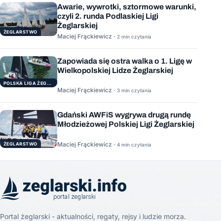
Awarie, wywrotki, sztormowe warunki,
czyli 2. runda Podlaskiej Ligi
Żeglarskiej
ŻEGLARSTWO
Maciej Frąckiewicz ·
2 min czytania
Zapowiada się ostra walka o 1. Ligę w
Wielkopolskiej Lidze Żeglarskiej
POLSKA LIGA ŻEGLARSKA
Maciej Frąckiewicz ·
3 min czytania
Gdański AWFiS wygrywa drugą rundę
Młodzieżowej Polskiej Ligi Żeglarskiej
Maciej Frąckiewicz ·
ŻEGLARSTWO
4 min czytania
Portal żeglarski - aktualności, regaty, rejsy i ludzie morza.