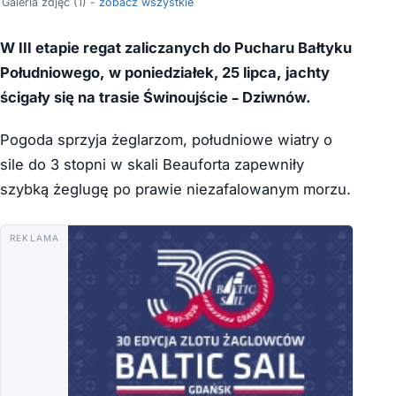
Galeria zdjęć (1) -
zobacz wszystkie
W III etapie regat
zaliczanych do Pucharu Bałtyku
Południowego,
w poniedziałek, 25 lipca,
jachty
ścigały się na trasie Świnoujście – Dziwnów.
Pogoda sprzyja żeglarzom, południowe wiatry o
sile do 3 stopni w skali Beauforta zapewniły
szybką żeglugę po prawie niezafalowanym morzu.
REKLAMA