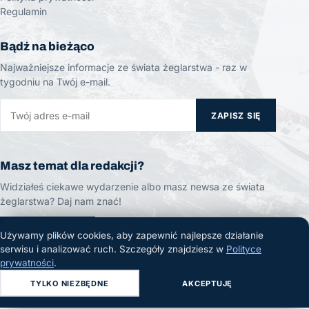
Regulamin
Bądź na bieżąco
Najważniejsze informacje ze świata żeglarstwa - raz w
tygodniu na Twój e-mail.
ZAPISZ SIĘ
Masz temat dla redakcji?
Widziałeś ciekawe wydarzenie albo masz newsa ze świata
żeglarstwa? Daj nam znać!
ZGŁOŚ TEMAT
Używamy plików cookies, aby zapewnić najlepsze działanie
serwisu i analizować ruch. Szczegóły znajdziesz w
Polityce
prywatności
.
TYLKO NIEZBĘDNE
AKCEPTUJĘ
© 2026 Żeglarski.info. Wszelkie prawa zastrzeżone.