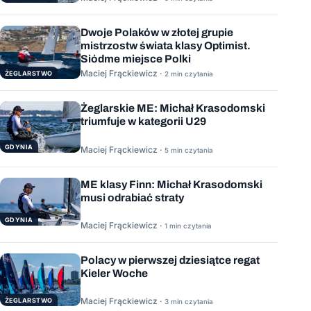
Dwoje Polaków w złotej grupie
mistrzostw świata klasy Optimist.
Siódme miejsce Polki
Maciej Frąckiewicz ·
ŻEGLARSTWO
2 min czytania
Żeglarskie ME: Michał Krasodomski
triumfuje w kategorii U29
GDYNIA
Maciej Frąckiewicz ·
5 min czytania
ME klasy Finn: Michał Krasodomski
musi odrabiać straty
GDYNIA
Maciej Frąckiewicz ·
1 min czytania
Polacy w pierwszej dziesiątce regat
Kieler Woche
Maciej Frąckiewicz ·
ŻEGLARSTWO
3 min czytania