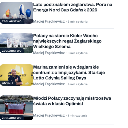
Lato pod znakiem żeglarstwa. Pora na
Energa Nord Cup Gdańsk 2026
Maciej Frąckiewicz ·
ŻEGLARSTWO
3 min czytania
Polacy na starcie Kieler Woche –
największych regat Żeglarskiego
Wielkiego Szlema
ŻEGLARSTWO
Maciej Frąckiewicz ·
3 min czytania
Marina zamieni się w żeglarskie
centrum z olimpijczykami. Startuje
Lotto Gdynia Sailing Days
GDYNIA
Maciej Frąckiewicz ·
4 min czytania
Młodzi Polacy zaczynają mistrzostwa
świata w klasie Optimist
Maciej Frąckiewicz ·
1 min czytania
ŻEGLARSTWO