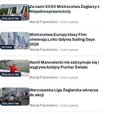
Za nami XXXII Mistrzostwa Żeglarzy z
Niepełnosprawnością
ŻEGLARSTWO
Maciej Frąckiewicz ·
2 min czytania
Mistrzostwa Europy klasy Finn
otwierają Lotto Gdynia Sailing Days
2026
GDYNIA
Maciej Frąckiewicz ·
3 min czytania
Kamil Manowiecki nie zatrzymuje się i
wygrywa kolejny Puchar Świata
ŻEGLARSTWO
Maciej Frąckiewicz ·
2 min czytania
Warszawska Liga Żeglarska wkracza
do akcji
ŻEGLARSTWO
Maciej Frąckiewicz ·
3 min czytania