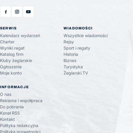
SERWIS
WIADOMOŚCI
Kalendarz wydarzeń
Wszystkie wiadomości
Charter
Rejsy
Wyniki regat
Sport i regaty
Katalog firm
Historia
Kluby żeglarskie
Biznes
Ogłoszenia
Turystyka
Moje konto
Żeglarski.TV
INFORMACJE
O nas
Reklama i współpraca
Do pobrania
Kanał RSS
Kontakt
Polityka redakcyjna
Polityka prywatności