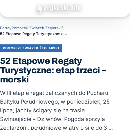
Portal
/
Pomorski Związek Żeglarski
/
52 Etapowe Regaty Turystyczne: etap trzeci – morski
POMORSKI ZWIĄZEK ŻEGLARSKI
52 Etapowe Regaty
Turystyczne: etap trzeci –
morski
W III etapie regat zaliczanych do Pucharu
Bałtyku Południowego, w poniedziałek, 25
lipca, jachty ścigały się na trasie
Świnoujście – Dziwnów. Pogoda sprzyja
żeglarzom, południowe wiatry o sile do 3 …