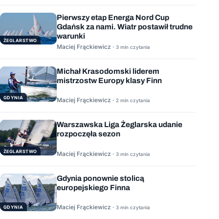
Pierwszy etap Energa Nord Cup
Gdańsk za nami. Wiatr postawił trudne
warunki
ŻEGLARSTWO
Maciej Frąckiewicz ·
3 min czytania
Michał Krasodomski liderem
mistrzostw Europy klasy Finn
GDYNIA
Maciej Frąckiewicz ·
2 min czytania
Warszawska Liga Żeglarska udanie
rozpoczęła sezon
ŻEGLARSTWO
Maciej Frąckiewicz ·
3 min czytania
Gdynia ponownie stolicą
europejskiego Finna
Maciej Frąckiewicz ·
GDYNIA
3 min czytania