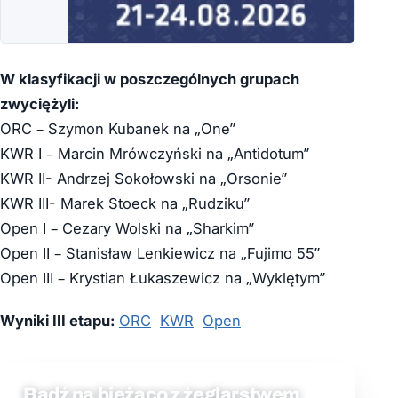
W klasyfikacji w poszczególnych grupach
zwyciężyli:
ORC – Szymon Kubanek na „One”
KWR I – Marcin Mrówczyński na „Antidotum”
KWR II- Andrzej Sokołowski na „Orsonie”
KWR III- Marek Stoeck na „Rudziku”
Open I – Cezary Wolski na „Sharkim”
Open II – Stanisław Lenkiewicz na „Fujimo 55”
Open III – Krystian Łukaszewicz na „Wyklętym”
Wyniki III etapu:
ORC
KWR
Open
Bądź na bieżąco z żeglarstwem