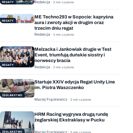
Redakcja ·
REGATY
3 min czytania
ME Techno293 w Sopocie: kapryśna
REGATY
aura i zwroty akcji w drugim oraz
trzecim dniu regat
Redakcja ·
3 min czytania
Melzacka i Jankowiak drugie w Test
Event, triumfują duńskie siostry i
norwescy bracia
REGATY
Redakcja ·
3 min czytania
Startuje XXIV edycja Regat Unity Line
im. Piotra Waszczenko
ŻEGLARSTWO
Maciej Frąckiewicz ·
2 min czytania
HRM Racing wygrywa drugą rundę
żeglarskiej Ekstraklasy w Pucku
Maciej Frąckiewicz ·
ŻEGLARSTWO
5 min czytania