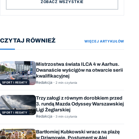
ZOBACZ WSZYSTKIE
CZYTAJ RÓWNIEŻ
WIĘCEJ ARTYKUŁÓW
Mistrzostwa świata ILCA 4 w Aarhus.
Dwanaście wyścigów na otwarcie serii
kwalifikacyjnej
Redakcja ·
SPORT I REGATY
2 min czytania
Trzy załogi z równym dorobkiem przed
3. rundą Mazda Odyssey Warszawskiej
Ligi Żeglarskiej
SPORT I REGATY
Redakcja ·
3 min czytania
Bartłomiej Kubkowski wraca na plażę
w Dziwnowie. Postument w Alei