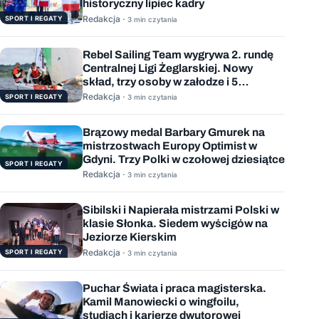
historyczny lipiec kadry
Redakcja ·
SPORT I REGATY
3 min czytania
Rebel Sailing Team wygrywa 2. rundę
Centralnej Ligi Żeglarskiej. Nowy
skład, trzy osoby w załodze i 5
wygranych wyścigów
Redakcja ·
SPORT I REGATY
3 min czytania
Brązowy medal Barbary Gmurek na
mistrzostwach Europy Optimist w
Gdyni. Trzy Polki w czołowej dziesiątce
SPORT I REGATY
Redakcja ·
3 min czytania
Sibilski i Napierała mistrzami Polski w
klasie Słonka. Siedem wyścigów na
Jeziorze Kierskim
Redakcja ·
SPORT I REGATY
3 min czytania
Puchar Świata i praca magisterska.
Kamil Manowiecki o wingfoilu,
studiach i karierze dwutorowej