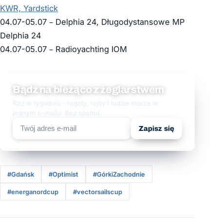
KWR, Yardstick
04.07-05.07 – Delphia 24, Długodystansowe MP
Delphia 24
04.07-05.07 – Radioyachting IOM
Bądź na bieżąco z żeglarstwem
Raz w tygodniu - regaty, rejsy i ludzie morza w
jednym e-mailu. Bez spamu.
Zapisz się
#Gdańsk
#Optimist
#GórkiZachodnie
#energanordcup
#vectorsailscup