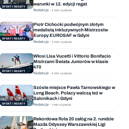
warunki w 12. edycji regat
SPORT I REGATY
Redakcja ·
2 min czytania
Piotr Cichocki podwójnym złotym
medalistą Inkluzywnych Mistrzostw
Europy EUROSAF w Gdyni
SPORT I REGATY
Redakcja ·
3 min czytania
Włosi Lisa Vucetti i Vittorio Bonifacio
Mistrzami Świata Juniorów w klasie
470
SPORT I REGATY
Redakcja ·
3 min czytania
Szóste miejsce Pawła Tarnowskiego w
Long Beach. Polacy walczą też w
Salonikach i Gdyni
SPORT I REGATY
Redakcja ·
1 min czytania
Rekordowa flota 20 załóg na 2. rundzie
Mazda Odyssey Warszawskiej Ligi