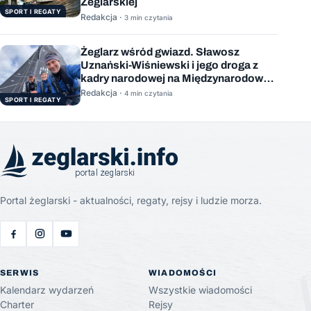
Żeglarskiej
SPORT I REGATY
Redakcja ·
3 min czytania
Żeglarz wśród gwiazd. Sławosz
Uznański-Wiśniewski i jego droga z
kadry narodowej na Międzynarodową
Stację Kosmiczną
Redakcja ·
4 min czytania
SPORT I REGATY
Portal żeglarski - aktualności, regaty, rejsy i ludzie morza.
SERWIS
WIADOMOŚCI
Kalendarz wydarzeń
Wszystkie wiadomości
Charter
Rejsy