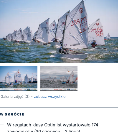
Galeria zdjęć (3) -
zobacz wszystkie
W SKRÓCIE
W regatach klasy Optimist wystartowało 174
zawodników (30 czerwca – 2 lipca)