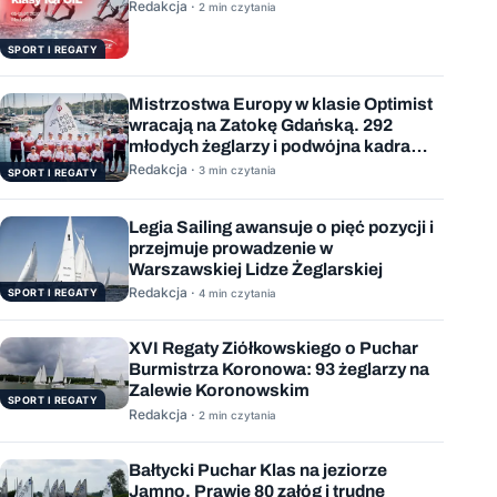
sierpnia
Redakcja ·
2 min czytania
SPORT I REGATY
Mistrzostwa Europy w klasie Optimist
wracają na Zatokę Gdańską. 292
młodych żeglarzy i podwójna kadra
Polski
Redakcja ·
3 min czytania
SPORT I REGATY
Legia Sailing awansuje o pięć pozycji i
przejmuje prowadzenie w
Warszawskiej Lidze Żeglarskiej
Redakcja ·
SPORT I REGATY
4 min czytania
XVI Regaty Ziółkowskiego o Puchar
Burmistrza Koronowa: 93 żeglarzy na
Zalewie Koronowskim
SPORT I REGATY
Redakcja ·
2 min czytania
Bałtycki Puchar Klas na jeziorze
Jamno. Prawie 80 załóg i trudne