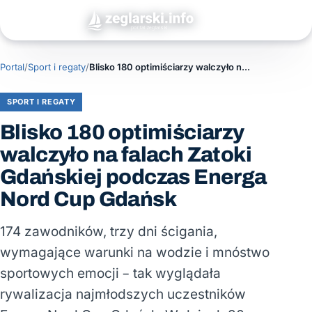
Portal
/
Sport i regaty
/
Blisko 180 optimiściarzy walczyło na falach Zatoki Gdańskiej podczas Energa Nord Cup Gdańsk
SPORT I REGATY
Blisko 180 optimiściarzy
walczyło na falach Zatoki
Gdańskiej podczas Energa
Nord Cup Gdańsk
174 zawodników, trzy dni ścigania,
wymagające warunki na wodzie i mnóstwo
sportowych emocji – tak wyglądała
rywalizacja najmłodszych uczestników