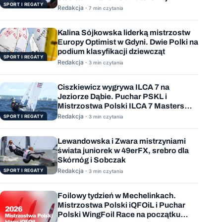
SPORT I REGATY
Redakcja ·
7 min czytania
Kalina Sójkowska liderką mistrzostw
Europy Optimist w Gdyni. Dwie Polki na
podium klasyfikacji dziewcząt
SPORT I REGATY
Redakcja ·
3 min czytania
Ciszkiewicz wygrywa ILCA 7 na
Jeziorze Dąbie. Puchar PSKL i
Mistrzostwa Polski ILCA 7 Masters
rozstrzygnięte
Redakcja ·
SPORT I REGATY
3 min czytania
Lewandowska i Zwara mistrzyniami
świata juniorek w 49erFX, srebro dla
Skórnóg i Sobczak
Redakcja ·
SPORT I REGATY
3 min czytania
Foilowy tydzień w Mechelinkach.
Mistrzostwa Polski iQFOiL i Puchar
Polski WingFoil Race na początku