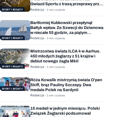
Gwiazd Sportu z trasą przeprawy przez
Bałtyk
Redakcja ·
SPORT I REGATY
2 min czytania
Bartłomiej Kubkowski przepłynął
Bałtyk wpław. Ze Szwecji do Dziwnowa
w niecałe 55 godzin, za piątym
podejściem
Redakcja ·
SPORT I REGATY
3 min czytania
Mistrzostwa świata ILCA 4 w Aarhus.
450 młodych żeglarzy z 51 krajów i
debiut nowego żagla MkII
Redakcja ·
SPORT I REGATY
2 min czytania
Róża Kowalik mistrzynią świata O'pen
Skiff, brąz Pauliny Szczepy. Dwa
SPORT I REGATY
medale Polek na Sardynii
Redakcja ·
2 min czytania
15 medali w jednym miesiącu. Polski
Związek Żeglarski podsumował