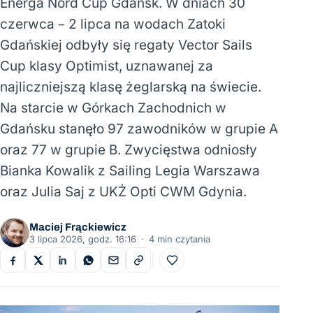
Energa Nord Cup Gdańsk. W dniach 30
czerwca – 2 lipca na wodach Zatoki
Gdańskiej odbyły się regaty Vector Sails
Cup klasy Optimist, uznawanej za
najliczniejszą klasę żeglarską na świecie.
Na starcie w Górkach Zachodnich w
Gdańsku stanęło 97 zawodników w grupie A
oraz 77 w grupie B. Zwycięstwa odniosły
Bianka Kowalik z Sailing Legia Warszawa
oraz Julia Saj z UKŻ Opti CWM Gdynia.
Maciej Frąckiewicz
3 lipca 2026, godz. 16:16
·
4 min czytania
Do ulubionych