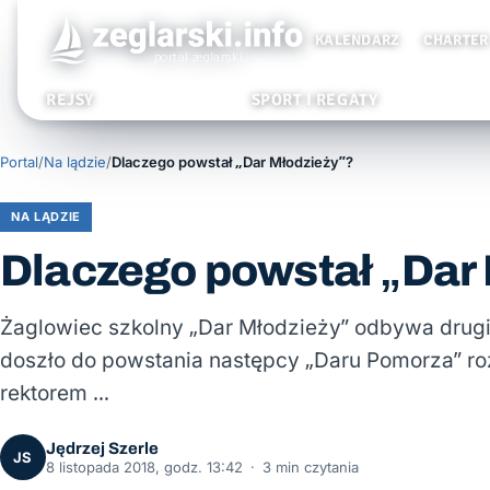
KALENDARZ
CHARTER
REJSY
SPORT I REGATY
Portal
/
Na lądzie
/
Dlaczego powstał „Dar Młodzieży”?
NA LĄDZIE
Dlaczego powstał „Dar
Żaglowiec szkolny „Dar Młodzieży” odbywa drugi w 
doszło do powstania następcy „Daru Pomorza” 
rektorem …
Jędrzej Szerle
JS
8 listopada 2018, godz. 13:42
·
3 min czytania