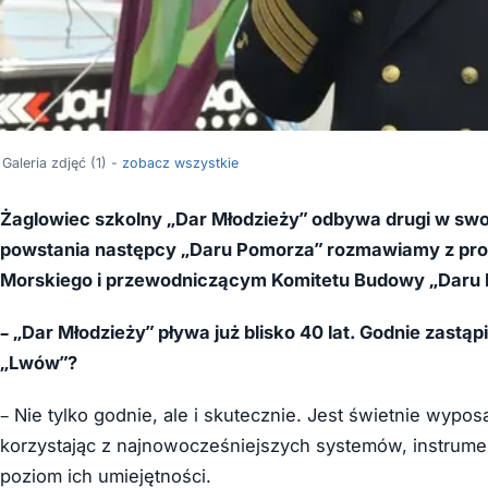
Galeria zdjęć (1) -
zobacz wszystkie
Żaglowiec szkolny „Dar Młodzieży” odbywa drugi w swojej
powstania następcy „Daru Pomorza” rozmawiamy z pro
Morskiego i przewodniczącym Komitetu Budowy „Daru 
– „Dar Młodzieży” pływa już blisko 40 lat. Godnie zastą
„Lwów”?
– Nie tylko godnie, ale i skutecznie. Jest świetnie wypo
korzystając z najnowocześniejszych systemów, instrume
poziom ich umiejętności.