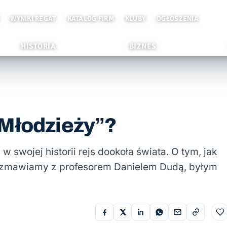
WYNIKI REGAT
KATALOG FIRM
KLUBY
OGŁOSZENIA
HISTORIA
BIZNES
 Młodzieży”?
swojej historii rejs dookoła świata. O tym, jak
rozmawiamy z profesorem Danielem Dudą, byłym
Do