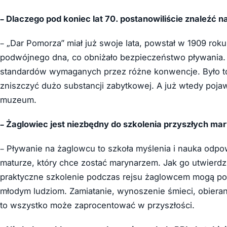
– Dlaczego pod koniec lat 70. postanowiliście znaleźć n
– „Dar Pomorza” miał już swoje lata, powstał w 1909 roku…
podwójnego dna, co obniżało bezpieczeństwo pływania. 
standardów wymaganych przez różne konwencje. Było to 
zniszczyć dużo substancji zabytkowej. A już wtedy pojaw
muzeum.
– Żaglowiec jest niezbędny do szkolenia przyszłych ma
– Pływanie na żaglowcu to szkoła myślenia i nauka odpow
maturze, który chce zostać marynarzem. Jak go utwierdzi
praktyczne szkolenie podczas rejsu żaglowcem mogą pom
młodym ludziom. Zamiatanie, wynoszenie śmieci, obierani
to wszystko może zaprocentować w przyszłości.