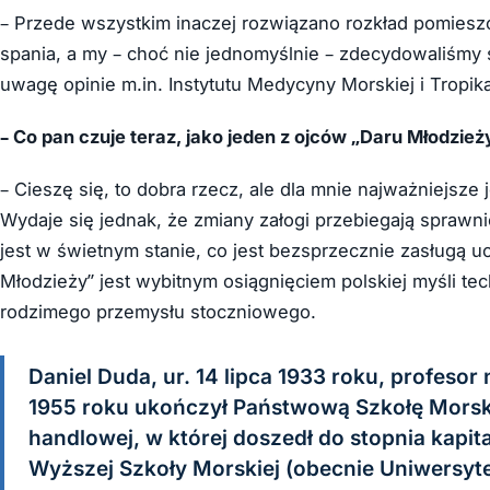
– Przede wszystkim inaczej rozwiązano rozkład pomies
spania, a my – choć nie jednomyślnie – zdecydowaliśmy 
uwagę opinie m.in. Instytutu Medycyny Morskiej i Tropi
– Co pan czuje teraz, jako jeden z ojców „Daru Młodzieży
– Cieszę się, to dobra rzecz, ale dla mnie najważniejsze 
Wydaje się jednak, że zmiany załogi przebiegają sprawnie
jest w świetnym stanie, co jest bezsprzecznie zasługą uc
Młodzieży” jest wybitnym osiągnięciem polskiej myśli tec
rodzimego przemysłu stoczniowego.
Daniel Duda, ur. 14 lipca 1933 roku, profesor
1955 roku ukończył Państwową Szkołę Morską
handlowej, w której doszedł do stopnia kapita
Wyższej Szkoły Morskiej (obecnie Uniwersytet