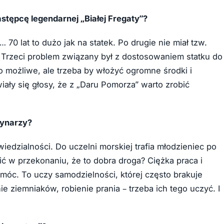
astępcę legendarnej „Białej Fregaty”?
 70 lat to dużo jak na statek. Po drugie nie miał tzw.
Trzeci problem związany był z dostosowaniem statku do
możliwe, ale trzeba by włożyć ogromne środki i
iały się głosy, że z „Daru Pomorza” warto zrobić
rynarzy?
iedzialności. Do uczelni morskiej trafia młodzieniec po
ć w przekonaniu, że to dobra droga? Ciężka praca i
óc. To uczy samodzielności, której często brakuje
e ziemniaków, robienie prania – trzeba ich tego uczyć. I