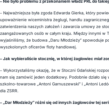
– Nie było problemu z przekonaniem władz PRL do takiej
– Najważniejsza była zgoda Edwarda Gierka, który powied
upoważnienie wiceministra żeglugi, handlu zagraniczne
zatwierdzenia naszych założeń i zawarcia umowy ze stocz
zaangażowanych osób w całym kraju. Między innymi w 
wyjaśniliśmy, że budowa „Daru Młodzieży” spowoduje po
wyszkolonych oficerów floty handlowej.
– Jak wybieraliście stocznię, w której żaglowiec miał 
– Wykorzystaliśmy okazję, że w Stoczni Gdańskiej rozp
nam się zamówić jeden dodatkowy. Podobnie działo się w
szkolno-towarowe „Antoni Garnuszewski” i „Antoni Ledóc
dla ZSRR.
– „Dar Młodzieży” różni się od innych żaglowców tej seri