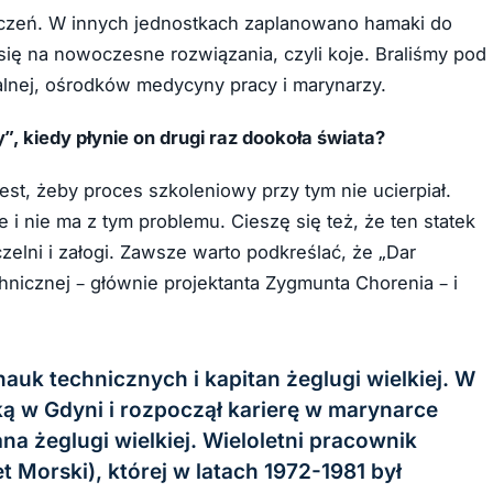
zczeń. W innych jednostkach zaplanowano hamaki do
się na nowoczesne rozwiązania, czyli koje. Braliśmy pod
kalnej, ośrodków medycyny pracy i marynarzy.
”, kiedy płynie on drugi raz dookoła świata?
jest, żeby proces szkoleniowy przy tym nie ucierpiał.
 i nie ma z tym problemu. Cieszę się też, że ten statek
zelni i załogi. Zawsze warto podkreślać, że „Dar
hnicznej – głównie projektanta Zygmunta Chorenia – i
 nauk technicznych i kapitan żeglugi wielkiej. W
 w Gdyni i rozpoczął karierę w marynarce
na żeglugi wielkiej. Wieloletni pracownik
 Morski), której w latach 1972-1981 był