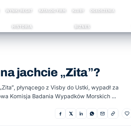
WYNIKI REGAT
KATALOG FIRM
KLUBY
OGŁOSZENIA
HISTORIA
BIZNES
na jachcie „Zita”?
„Zita”, płynącego z Visby do Ustki, wypadł za
twowa Komisja Badania Wypadków Morskich …
Do