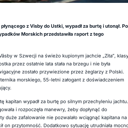
 płynącego z Visby do Ustki, wypadł za burtę i utonął. Po
padków Morskich przedstawiła raport z tego
äsby w Szwecji na świeżo kupionym jachcie „Zita”, klas
stka przez ostatnie lata stała na brzegu i nie była
gacyjne zostało przywiezione przez żeglarzy z Polski.
sternika morskiego, 55-letni załogant z doświadczeniem
ujący.
tę kapitan wypadł za burtę po silnym przechyleniu jachtu
owała i rozpoczęła manewry, żeby dopłynąć do
ty duże zafalowanie nie pozwalało wciągnąć kapitana na
racił on przytomność. Dodatkowo sytuację utrudniała mocn