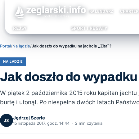
KALENDARZ
CHARTER
REJSY
SPORT I REGATY
Portal
/
Na lądzie
/
Jak doszło do wypadku na jachcie „Zita”?
NA LĄDZIE
Jak doszło do wypadku 
W piątek 2 października 2015 roku kapitan jachtu 
burtę i utonął. Po niespełna dwóch latach Pańs
Jędrzej Szerle
JS
15 listopada 2017, godz. 14:44
·
2 min czytania