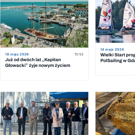
14 maja 2026
18 maja 2026
15:52
Wielki Start pr
Już od dwóch lat „Kapitan
PolSailing w G
Głowacki” żyje nowym życiem