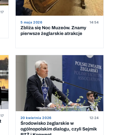
:17
5 maja 2026
14:54
Zbliża się Noc Muzeów. Znamy
pierwsze żeglarskie atrakcje
:17
20 kwietnia 2026
12:24
t
Środowisko żeglarskie w
ogólnopolskim dialogu, czyli Sejmik
PZŻ i Konwent