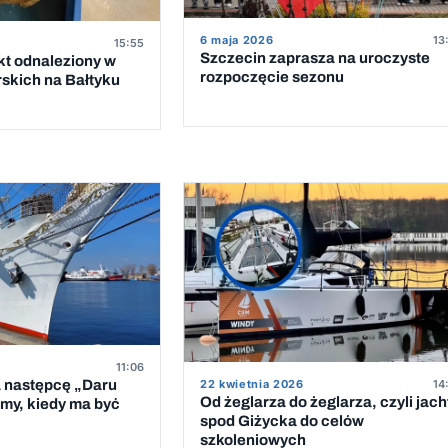
6 maja 2026
13
15:55
Szczecin zaprasza na uroczyste
t odnaleziony w
rozpoczęcie sezonu
rskich na Bałtyku
11:06
a następcę „Daru
22 kwietnia 2026
14
Od żeglarza do żeglarza, czyli jach
my, kiedy ma być
spod Giżycka do celów
szkoleniowych