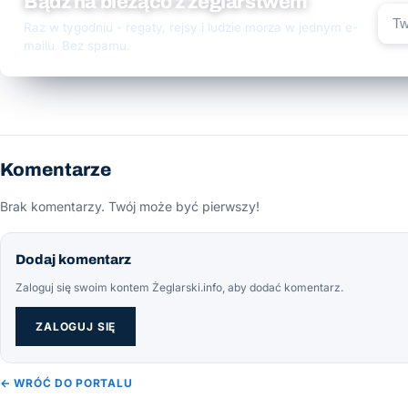
Bądź na bieżąco z żeglarstwem
Raz w tygodniu - regaty, rejsy i ludzie morza w jednym e-
mailu. Bez spamu.
Komentarze
Brak komentarzy. Twój może być pierwszy!
Dodaj komentarz
Zaloguj się swoim kontem Żeglarski.info, aby dodać komentarz.
ZALOGUJ SIĘ
← WRÓĆ DO PORTALU