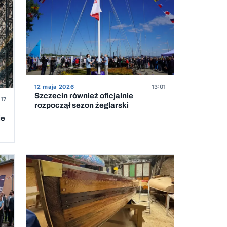
12 maja 2026
13:01
Szczecin również oficjalnie
:17
rozpoczął sezon żeglarski
ie