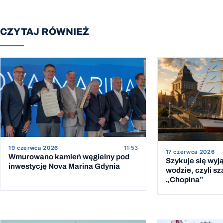
CZYTAJ RÓWNIEŻ
19 czerwca 2026
11:53
17 czerwca 2026
Wmurowano kamień węgielny pod
Szykuje się wyj
inwestycję Nova Marina Gdynia
wodzie, czyli sz
„Chopina”