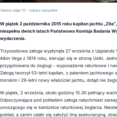
Galeria zdjęć (1) -
zobacz wszystkie
W piątek 2 października 2015 roku kapitan jachtu „Zita”,
niespełna dwóch latach Państwowa Komisja Badania Wy
wydarzenia.
Trzyosobowa załoga wypłynęła 27 września z Upplands V
Albin Vega z 1974 roku, kierując się w stronę Ustki. Jedno
przygotowana do żeglugi – wyposażenie ratunkowe i nawi
Załogę tworzył 53-letni kapitan, z patentem jachtowego 
morskim i 29-letni nowy właściciel jachtu, dotąd nie żegl
W piątek, 2 września, około godziny 15.30 pełniący wach
Odpoczywająca pod pokładem załoga natychmiast zareag
unoszącego się w kamizelce ratunkowej żeglarza. Nieste
pokład, a zanim udało się założyć linę asekuracyjną, st