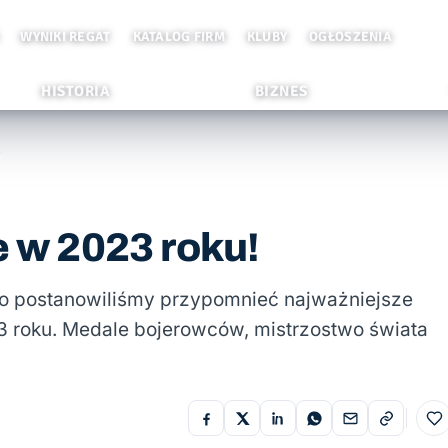
WYNIKI REGAT
KATALOG FIRM
KLUBY
OGŁOSZENIA
HISTORIA
BIZNES
!
e w 2023 roku!
o postanowiliśmy przypomnieć najważniejsze
3 roku. Medale bojerowców, mistrzostwo świata
Do