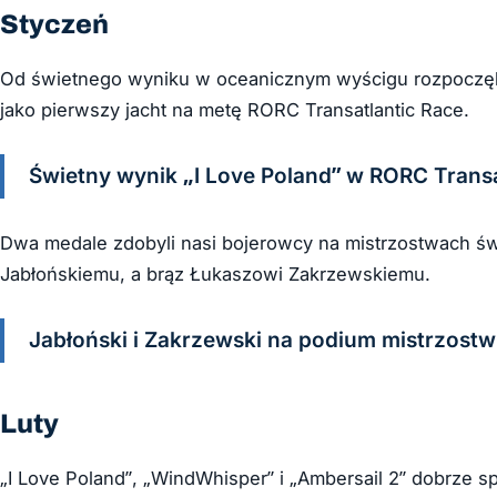
Styczeń
Od świetnego wyniku w oceanicznym wyścigu rozpoczęli r
jako pierwszy jacht na metę RORC Transatlantic Race.
Świetny wynik „I Love Poland” w RORC Transa
Dwa medale zdobyli nasi bojerowcy na mistrzostwach świ
Jabłońskiemu, a brąz Łukaszowi Zakrzewskiemu.
Jabłoński i Zakrzewski na podium mistrzostw
Luty
„I Love Poland”, „WindWhisper” i „Ambersail 2” dobrze s