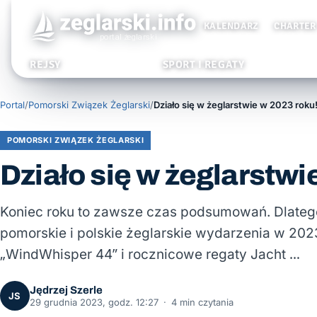
KALENDARZ
CHARTER
REJSY
SPORT I REGATY
Portal
/
Pomorski Związek Żeglarski
/
Działo się w żeglarstwie w 2023 roku
POMORSKI ZWIĄZEK ŻEGLARSKI
Działo się w żeglarstwi
Koniec roku to zawsze czas podsumowań. Dlateg
pomorskie i polskie żeglarskie wydarzenia w 202
„WindWhisper 44” i rocznicowe regaty Jacht …
Jędrzej Szerle
JS
29 grudnia 2023, godz. 12:27
·
4 min czytania