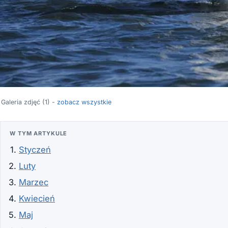
Galeria zdjęć (1) -
zobacz wszystkie
W TYM ARTYKULE
Styczeń
Luty
Marzec
Kwiecień
Maj