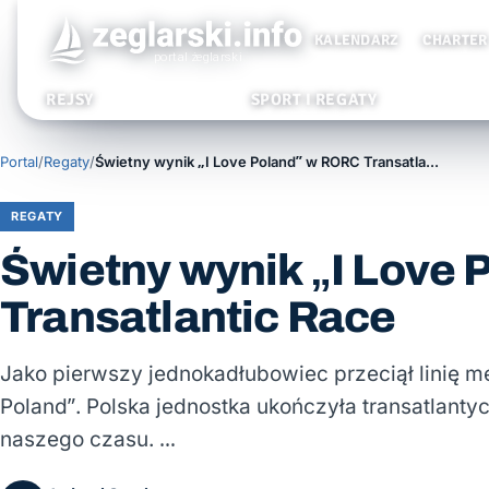
KALENDARZ
CHARTER
REJSY
SPORT I REGATY
Portal
/
Regaty
/
Świetny wynik „I Love Poland” w RORC Transatlantic Race
REGATY
Świetny wynik „I Love
Transatlantic Race
Jako pierwszy jednokadłubowiec przeciął linię me
Poland”. Polska jednostka ukończyła transatlantyc
naszego czasu. …