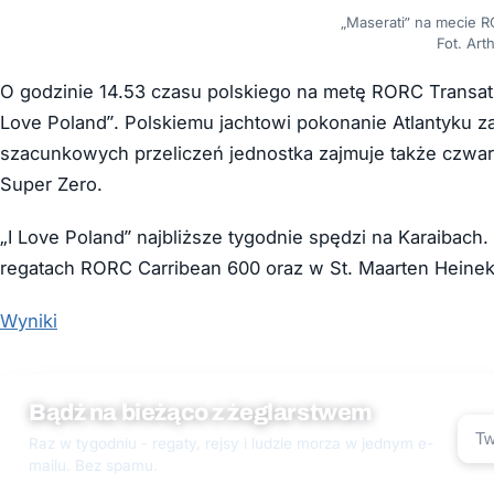
„Maserati” na mecie R
Fot. Art
O godzinie 14.53 czasu polskiego na metę RORC Transatl
Love Poland”. Polskiemu jachtowi pokonanie Atlantyku za
szacunkowych przeliczeń jednostka zajmuje także czwart
Super Zero.
„I Love Poland” najbliższe tygodnie spędzi na Karaibach
regatach RORC Carribean 600 oraz w St. Maarten Heineke
Wyniki
Bądź na bieżąco z żeglarstwem
Raz w tygodniu - regaty, rejsy i ludzie morza w jednym e-
mailu. Bez spamu.