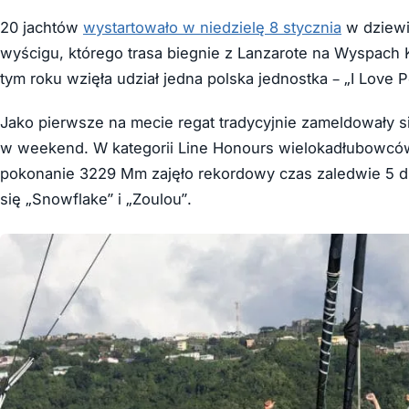
20 jachtów
wystartowało w niedzielę 8 stycznia
w dziewią
wyścigu, którego trasa biegnie z Lanzarote na Wyspach
tym roku wzięła udział jedna polska jednostka – „I Lov
Jako pierwsze na mecie regat tradycyjnie zameldowały si
w weekend. W kategorii Line Honours wielokadłubowców
pokonanie 3229 Mm zajęło rekordowy czas zaledwie 5 dni
się „Snowflake” i „Zoulou”.