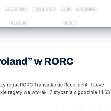
WYNIKI REGAT
KATALOG FIRM
KLUBY
OGŁOSZENIA
HISTORIA
BIZNES
 Poland” w RORC
ty regat RORC Transatlantic Race jacht „I Love
kie regaty we wtorek 17 stycznia o godzinie 14.53