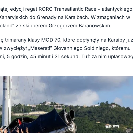
tej edycji regat RORC Transatlantic Race – atlantyckiego
 Kanaryjskich do Grenady na Karaibach. W zmaganiach w
e Poland” ze skipperem Grzegorzem Baranowskim.
ę trimarany klasy MOD 70, które dopłynęły na Karaiby ju
 zwyciężył „Maserati” Giovanniego Soldiniego, któremu
, 5 godzin, 45 minut i 31 sekund. Tuż za nim uplasował