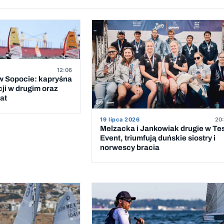
12:06
 Sopocie: kapryśna
cji w drugim oraz
at
19 lipca 2026
20:
Melzacka i Jankowiak drugie w Te
Event, triumfują duńskie siostry i
norwescy bracia