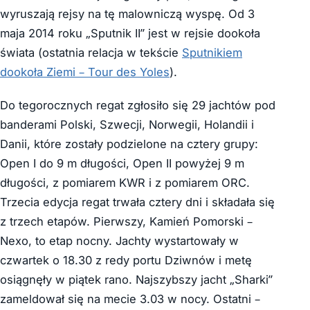
wyruszają rejsy na tę malowniczą wyspę. Od 3
maja 2014 roku „Sputnik II” jest w rejsie dookoła
świata (ostatnia relacja w tekście
Sputnikiem
dookoła Ziemi – Tour des Yoles
).
Do tegorocznych regat zgłosiło się 29 jachtów pod
banderami Polski, Szwecji, Norwegii, Holandii i
Danii, które zostały podzielone na cztery grupy:
Open I do 9 m długości, Open II powyżej 9 m
długości, z pomiarem KWR i z pomiarem ORC.
Trzecia edycja regat trwała cztery dni i składała się
z trzech etapów. Pierwszy, Kamień Pomorski –
Nexo, to etap nocny. Jachty wystartowały w
czwartek o 18.30 z redy portu Dziwnów i metę
osiągnęły w piątek rano. Najszybszy jacht „Sharki”
zameldował się na mecie 3.03 w nocy. Ostatni –