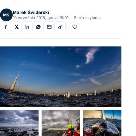
Marek Świderski
MŚ
19 września 2016, godz. 15:01
·
2 min czytania
Do ulubionych