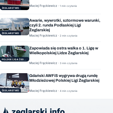
Maciej Frąckiewicz ·
1 min czytania
ŻEGLARSTWO
Awarie, wywrotki, sztormowe warunki,
czyli 2. runda Podlaskiej Ligi
Żeglarskiej
ŻEGLARSTWO
Maciej Frąckiewicz ·
2 min czytania
Zapowiada się ostra walka o 1. Ligę w
Wielkopolskiej Lidze Żeglarskiej
POLSKA LIGA ŻEGLARSKA
Maciej Frąckiewicz ·
3 min czytania
Gdański AWFiS wygrywa drugą rundę
Młodzieżowej Polskiej Ligi Żeglarskiej
Maciej Frąckiewicz ·
ŻEGLARSTWO
4 min czytania