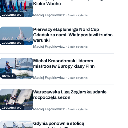
Kieler Woche
Maciej Frąckiewicz ·
ŻEGLARSTWO
3 min czytania
Pierwszy etap Energa Nord Cup
Gdańsk za nami. Wiatr postawił trudne
warunki
ŻEGLARSTWO
Maciej Frąckiewicz ·
3 min czytania
Michał Krasodomski liderem
mistrzostw Europy klasy Finn
GDYNIA
Maciej Frąckiewicz ·
2 min czytania
Warszawska Liga Żeglarska udanie
rozpoczęła sezon
ŻEGLARSTWO
Maciej Frąckiewicz ·
3 min czytania
Gdynia ponownie stolicą