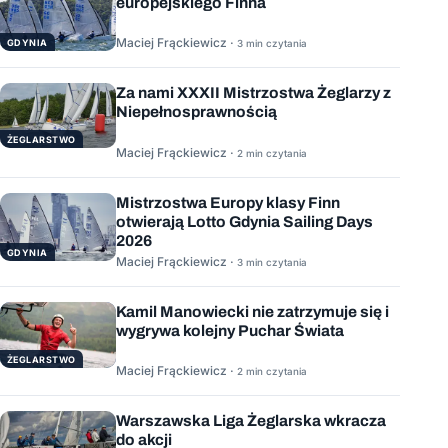
europejskiego Finna
Maciej Frąckiewicz ·
GDYNIA
3 min czytania
Za nami XXXII Mistrzostwa Żeglarzy z
Niepełnosprawnością
ŻEGLARSTWO
Maciej Frąckiewicz ·
2 min czytania
Mistrzostwa Europy klasy Finn
otwierają Lotto Gdynia Sailing Days
2026
GDYNIA
Maciej Frąckiewicz ·
3 min czytania
Kamil Manowiecki nie zatrzymuje się i
wygrywa kolejny Puchar Świata
ŻEGLARSTWO
Maciej Frąckiewicz ·
2 min czytania
Warszawska Liga Żeglarska wkracza
do akcji