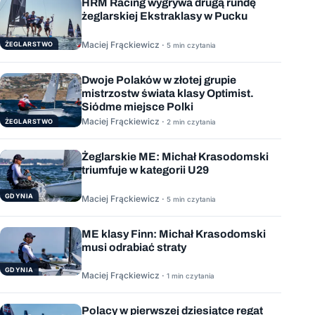
HRM Racing wygrywa drugą rundę
żeglarskiej Ekstraklasy w Pucku
Maciej Frąckiewicz ·
ŻEGLARSTWO
5 min czytania
Dwoje Polaków w złotej grupie
mistrzostw świata klasy Optimist.
Siódme miejsce Polki
Maciej Frąckiewicz ·
ŻEGLARSTWO
2 min czytania
Żeglarskie ME: Michał Krasodomski
triumfuje w kategorii U29
GDYNIA
Maciej Frąckiewicz ·
5 min czytania
ME klasy Finn: Michał Krasodomski
musi odrabiać straty
GDYNIA
Maciej Frąckiewicz ·
1 min czytania
Polacy w pierwszej dziesiątce regat