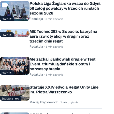
Polska Liga Żeglarska wraca do Gdyni.
56 załóg powalczy w trzecich rundach
sezonu 2026
Redakcja ·
REGATY
3 min czytania
ME Techno293 w Sopocie: kapryśna
REGATY
aura i zwroty akcji w drugim oraz
trzecim dniu regat
Redakcja ·
3 min czytania
Melzacka i Jankowiak drugie w Test
Event, triumfują duńskie siostry i
norwescy bracia
REGATY
Redakcja ·
3 min czytania
Startuje XXIV edycja Regat Unity Line
im. Piotra Waszczenko
ŻEGLARSTWO
Maciej Frąckiewicz ·
2 min czytania