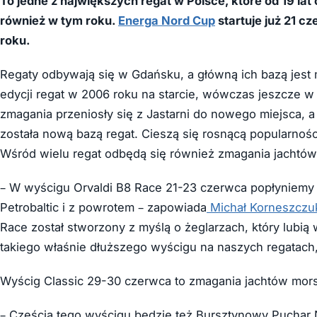
To jedne z największych regat w Polsce, które od 19 lat
również w tym roku.
Energa Nord Cup
startuje już 21 c
roku.
Regaty odbywają się w Gdańsku, a główną ich bazą jest
edycji regat w 2006 roku na starcie, wówczas jeszcze w 
zmagania przeniosły się z Jastarni do nowego miejsca,
została nową bazą regat. Cieszą się rosnącą popularnoś
Wśród wielu regat odbędą się również zmagania jachtów
– W wyścigu Orvaldi B8 Race 21-23 czerwca popłyniemy 
Petrobaltic i z powrotem – zapowiada
Michał Korneszczu
Race został stworzony z myślą o żeglarzach, który lubi
takiego właśnie dłuższego wyścigu na naszych regatach, 
Wyścig Classic 29-30 czerwca to zmagania jachtów morsk
– Częścią tego wyścigu będzie też Bursztynowy Puchar 