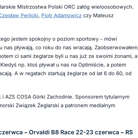
larskie Mistrzostwa Polski ORC załóg wieloosobowych.
Czesław Perlicki
,
Piotr Adamowicz
czy Mateusz
atego jestem spokojny o poziom sportowy – mówi
y u nas pływają, co roku do nas wracają. Zaobserwowałem
potem ci sami żeglarze byli u nas już ze swoimi żonami, a
Kiedyś np. ktoś pływał u nas na Optimiście, a potem
acają. A w regatach startują żeglarze od lat 6 do 60, od
k i AZS COSA Górki Zachodnie. Sponsorem tytularnym
omorski Związek Żeglarski a patronem medialnym
zerwca – Orvaldi B8 Race 22-23 czerwca – RS