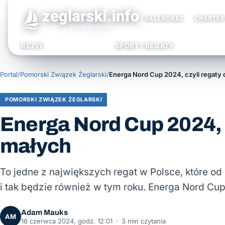
KALENDARZ
CHARTER
REJSY
SPORT I REGATY
Portal
/
Pomorski Związek Żeglarski
/
POMORSKI ZWIĄZEK ŻEGLARSKI
Energa Nord Cup 2024, c
małych
To jedne z największych regat w Polsce, które od
i tak będzie również w tym roku. Energa Nord Cu
Adam Mauks
AM
18 czerwca 2024, godz. 12:01
·
3 min czytania