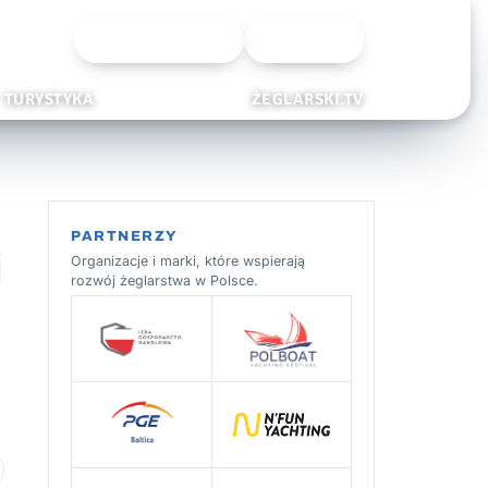
Wyszukiwarka
Zaloguj
TURYSTYKA
ŻEGLARSKI.TV
PARTNERZY
i
Organizacje i marki, które wspierają
rozwój żeglarstwa w Polsce.
 ulubionych