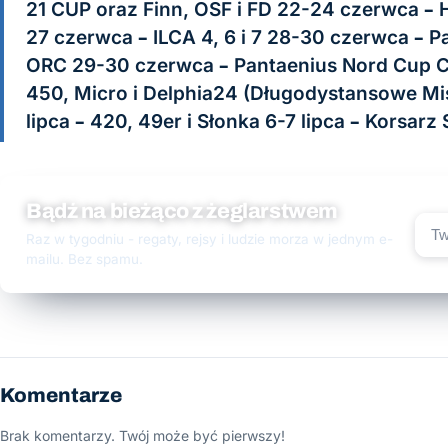
21 CUP oraz Finn, OSF i FD 22-24 czerwca – Ho
27 czerwca – ILCA 4, 6 i 7 28-30 czerwca – P
ORC 29-30 czerwca – Pantaenius Nord Cup C
450, Micro i Delphia24 (Długodystansowe Mist
lipca – 420, 49er i Słonka 6-7 lipca – Korsarz
Bądź na bieżąco z żeglarstwem
Raz w tygodniu - regaty, rejsy i ludzie morza w jednym e-
mailu. Bez spamu.
Komentarze
Brak komentarzy. Twój może być pierwszy!