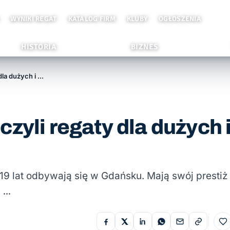
WYNIKI REGAT
KATALOG FIRM
KLUBY
OGŁOSZENIA
HISTORIA
BIZNES
Energa Nord Cup 2024, czyli regaty dla dużych i małych
zyli regaty dla dużych 
 19 lat odbywają się w Gdańsku. Mają swój prestiż
p …
Do