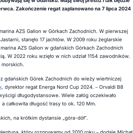
 odbywają się w Gdańsku. Mają swój prestiż i tak będzie
zerwca. Zakończenie regat zaplanowano na 7 lipca 2024
 marina AZS Galion w Górkach Zachodnich. W pierwszej
Jastarni, stanęło 17 jachtów. W 2009 roku żeglarskie
 a marina AZS Galion w gdańskich Górkach Zachodnich
cią. W 2022 roku wzięło w nich udział 1154 zawodników.
 morskich.
z gdańskich Górek Zachodnich do wieży wiertniczej
k,
dyrektor regat Energa Nord Cup 2024. – Orvaldi B8
ą wyścigi długodystansowe. Wiele załóg oczekiwało
a całkowita długość trasy to ok. 120 Mm.
ich, na krótkim dystansie „góra-dół”.
Neptuna, który rozgrywamy od 2010 roku – dodaje Michał