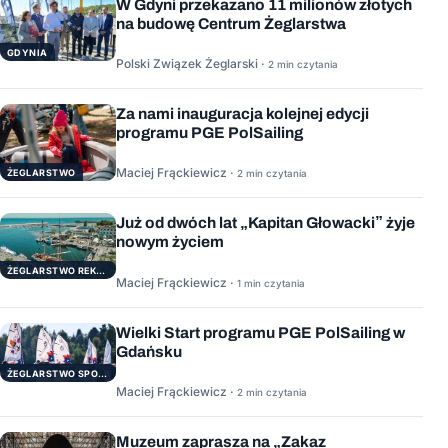
W Gdyni przekazano 11 milionów złotych
na budowę Centrum Żeglarstwa
GDYNIA
Polski Związek Żeglarski ·
2 min czytania
Za nami inauguracja kolejnej edycji
programu PGE PolSailing
Maciej Frąckiewicz ·
ŻEGLARSTWO
2 min czytania
Już od dwóch lat „Kapitan Głowacki” żyje
nowym życiem
ŻEGLARSTWO REKERACYJNE
Maciej Frąckiewicz ·
1 min czytania
Wielki Start programu PGE PolSailing w
Gdańsku
ŻEGLARSTWO SPORTOWE
Maciej Frąckiewicz ·
2 min czytania
Muzeum zaprasza na „Zakaz