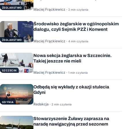
ŻEGLARSTWO
Maciej Frąckiewicz ·
2 min czytania
Środowisko żeglarskie w ogólnopolskim
dialogu, czyli Sejmik PZŻ i Konwent
ŻEGLARSTWO
Maciej Frąckiewicz ·
4 min czytania
Nowa sekcja żeglarska w Szczecinie.
Takiej jeszcze nie mieli
SZCZECIN
Maciej Frąckiewicz ·
1 min czytania
Odbędą się wykłady z okazji stulecia
Gdyni
GDYNIA
Redakcja ·
2 min czytania
Stowarzyszenie Żuławy zaprasza na
naradę nawigacyjną przed sezonem