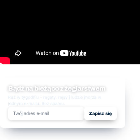
Bądź na bieżąco z żeglarstwem
Raz w tygodniu - regaty, rejsy i ludzie morza w
jednym e-mailu. Bez spamu.
Zapisz się