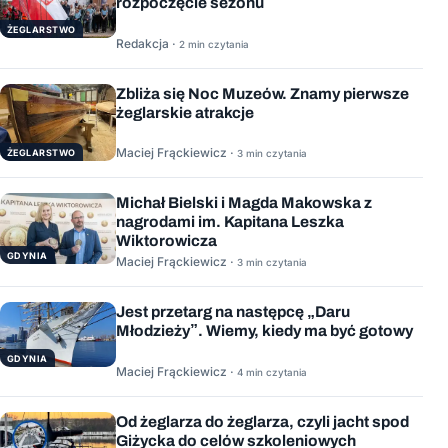
rozpoczęcie sezonu
ŻEGLARSTWO
Redakcja ·
2 min czytania
Zbliża się Noc Muzeów. Znamy pierwsze
żeglarskie atrakcje
Maciej Frąckiewicz ·
ŻEGLARSTWO
3 min czytania
Michał Bielski i Magda Makowska z
nagrodami im. Kapitana Leszka
Wiktorowicza
GDYNIA
Maciej Frąckiewicz ·
3 min czytania
Jest przetarg na następcę „Daru
Młodzieży”. Wiemy, kiedy ma być gotowy
GDYNIA
Maciej Frąckiewicz ·
4 min czytania
Od żeglarza do żeglarza, czyli jacht spod
Giżycka do celów szkoleniowych