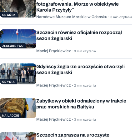
fotografowania. Morze w obiektywie
Karola Przybyły”
GDAŃSK
Narodowe Muzeum Morskie w Gdańsku ·
3 min czytania
Szczecin również oficjalnie rozpoczął
sezon żeglarski
ŻEGLARSTWO
Maciej Frąckiewicz ·
3 min czytania
Gdyńscy żeglarze uroczyście otworzyli
sezon żeglarski
GDYNIA
Maciej Frąckiewicz ·
2 min czytania
Zabytkowy obiekt odnaleziony w trakcie
prac morskich na Bałtyku
NA LĄDZIE
Maciej Frąckiewicz ·
3 min czytania
Szczecin zaprasza na uroczyste