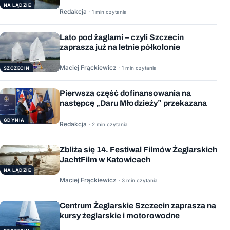
NA LĄDZIE
Redakcja ·
1 min czytania
Lato pod żaglami – czyli Szczecin
zaprasza już na letnie półkolonie
Maciej Frąckiewicz ·
1 min czytania
SZCZECIN
Pierwsza część dofinansowania na
następcę „Daru Młodzieży” przekazana
GDYNIA
Redakcja ·
2 min czytania
Zbliża się 14. Festiwal Filmów Żeglarskich
JachtFilm w Katowicach
NA LĄDZIE
Maciej Frąckiewicz ·
3 min czytania
Centrum Żeglarskie Szczecin zaprasza na
kursy żeglarskie i motorowodne