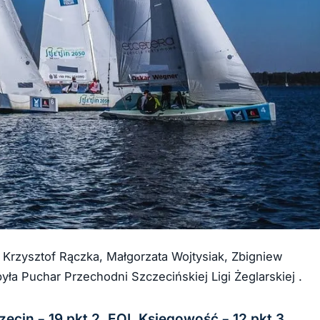
Krzysztof Rączka, Małgorzata Wojtysiak, Zbigniew
a Puchar Przechodni Szczecińskiej Ligi Żeglarskiej .
ecin – 19 pkt 2. EOL Księgowość – 12 pkt 3.