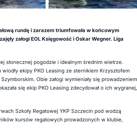
+8
nałową rundę i zarazem triumfowała w końcowym
 zajęły załogi EOL Księgowość i Oskar Wegner. Liga
ej słonecznej pogodzie i idealnym średnim wietrze.
 wiodły ekipy PKO Leasing ze sternikiem Krzysztofem
Szymborskim. Obie załogi wymieniały się prowadzeniem
okazała się ekip PKO Leasing zdecydował o ich wygranej
barwach Szkoły Regatowej YKP Szczecin pod wodzą
stników kursów regatowych prowadzonych w klubie,