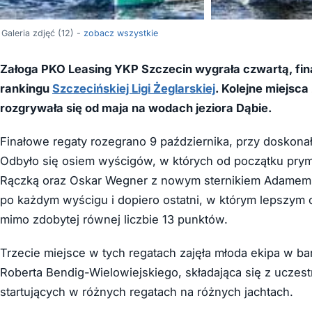
Galeria zdjęć (12) -
zobacz wszystkie
Załoga PKO Leasing YKP Szczecin wygrała czwartą, fi
rankingu
Szczecińskiej Ligi Żeglarskiej
. Kolejne miejsca
rozgrywała się od maja na wodach jeziora Dąbie.
Finałowe regaty rozegrano 9 października, przy doskonał
Odbyło się osiem wyścigów, w których od początku prym
Rączką oraz Oskar Wegner z nowym sternikiem Adamem 
po każdym wyścigu i dopiero ostatni, w którym lepszym 
mimo zdobytej równej liczbie 13 punktów.
Trzecie miejsce w tych regatach zajęła młoda ekipa w 
Roberta Bendig-Wielowiejskiego, składająca się z ucze
startujących w różnych regatach na różnych jachtach.