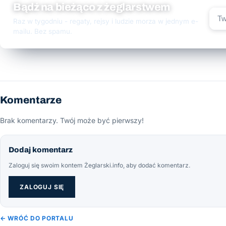
Bądź na bieżąco z żeglarstwem
Raz w tygodniu - regaty, rejsy i ludzie morza w jednym e-
mailu. Bez spamu.
Komentarze
Brak komentarzy. Twój może być pierwszy!
Dodaj komentarz
Zaloguj się swoim kontem Żeglarski.info, aby dodać komentarz.
ZALOGUJ SIĘ
← WRÓĆ DO PORTALU