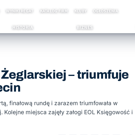
WYNIKI REGAT
KATALOG FIRM
KLUBY
OGŁOSZENIA
HISTORIA
BIZNES
 Żeglarskiej – triumfuje
ecin
ą, finałową rundę i zarazem triumfowała w
. Kolejne miejsca zajęły załogi EOL Księgowość i