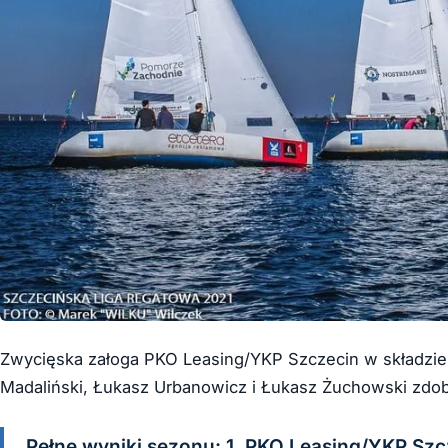
Zwycięska załoga PKO Leasing/YKP Szczecin w składzie 
Madaliński, Łukasz Urbanowicz i Łukasz Żuchowski zdobył
Pełne wyniki sezonu: 1. PKO Leasing/YKP Szcz