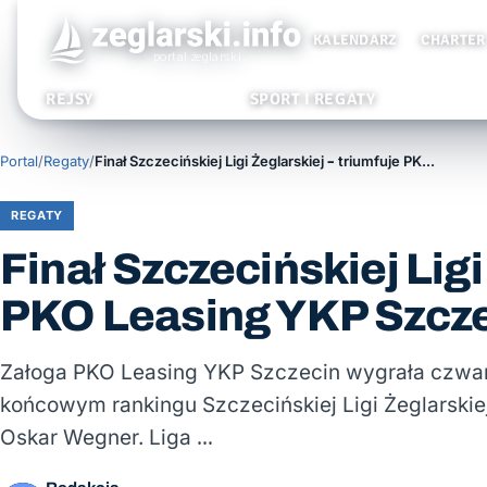
KALENDARZ
CHARTER
REJSY
SPORT I REGATY
Portal
/
Regaty
/
Finał Szczecińskiej Ligi Żeglarskiej – triumfuje PKO Leasing YKP Szczecin
REGATY
Finał Szczecińskiej Ligi
PKO Leasing YKP Szcz
Załoga PKO Leasing YKP Szczecin wygrała czwart
końcowym rankingu Szczecińskiej Ligi Żeglarskiej
Oskar Wegner. Liga …