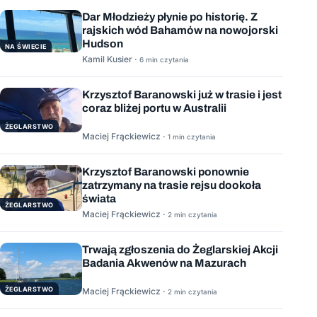
Dar Młodzieży płynie po historię. Z
rajskich wód Bahamów na nowojorski
Hudson
NA ŚWIECIE
Kamil Kusier ·
6 min czytania
Krzysztof Baranowski już w trasie i jest
coraz bliżej portu w Australii
ŻEGLARSTWO
Maciej Frąckiewicz ·
1 min czytania
Krzysztof Baranowski ponownie
zatrzymany na trasie rejsu dookoła
świata
ŻEGLARSTWO
Maciej Frąckiewicz ·
2 min czytania
Trwają zgłoszenia do Żeglarskiej Akcji
Badania Akwenów na Mazurach
ŻEGLARSTWO
Maciej Frąckiewicz ·
2 min czytania