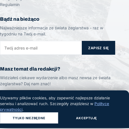
Regulamin
Bądź na bieżąco
Najważniejsze informacje ze świata żeglarstwa - raz w
tygodniu na Twój e-mail.
ZAPISZ SIĘ
Masz temat dla redakcji?
Widziałeś ciekawe wydarzenie albo masz newsa ze świata
żeglarstwa? Daj nam znać!
ZGŁOŚ TEMAT
Używamy plików cookies, aby zapewnić najlepsze działanie
serwisu i analizować ruch. Szczegóły znajdziesz w
Polityce
prywatności
.
TYLKO NIEZBĘDNE
AKCEPTUJĘ
© 2026 Żeglarski.info. Wszelkie prawa zastrzeżone.