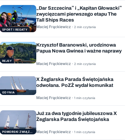
„Dar Szczecina” i „Kapitan Głowacki”
zwycięzcami pierwszego etapu The
Tall Ships Races
Maciej Frąckiewicz ·
2 min czytania
SPORT I REGATY
Krzysztof Baranowski, urodzinowa
Papua Nowa Gwinea i ważne naprawy
REJSY
Maciej Frąckiewicz ·
2 min czytania
X Żeglarska Parada Świętojańska
odwołana. PoZŻ wydał komunikat
GDYNIA
Maciej Frąckiewicz ·
1 min czytania
Już za dwa tygodnie jubileuszowa X
Żeglarska Parada Świętojańska
Maciej Frąckiewicz ·
POMORSKI ZWIĄZEK ŻEGLARSKI
1 min czytania