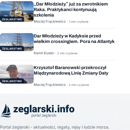
„Dar Młodzieży” już za zwrotnikiem
Raka. Praktykanci kontynuują
szkolenia
ŻEGLARSTWO
Maciej Frąckiewicz ·
1 min czytania
Dar Młodzieży w Kadyksie przed
wielkim crossingiem. Pora na Atlantyk
ŻEGLARSTWO
Kamil Kusier ·
2 min czytania
Krzysztof Baranowski przekroczył
Międzynarodową Linię Zmiany Daty
ŻEGLARSTWO
Maciej Frąckiewicz ·
2 min czytania
Portal żeglarski - aktualności, regaty, rejsy i ludzie morza.