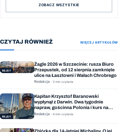
ZOBACZ WSZYSTKIE
CZYTAJ RÓWNIEŻ
WIĘCEJ ARTYKUŁÓW
Żagle 2026 w Szczecinie: rusza Biuro
Przepustek, od 12 sierpnia zamknięte
REJSY
ulice na Łasztowni i Wałach Chrobrego
Redakcja ·
3 min czytania
Kapitan Krzysztof Baranowski
wypłynął z Darwin. Dwa tygodnie
napraw, gościnna Polonia i kurs na
Mauritius
Redakcja ·
4 min czytania
REJSY
Zbiórka dla 14-letniej Michaliny. O jej