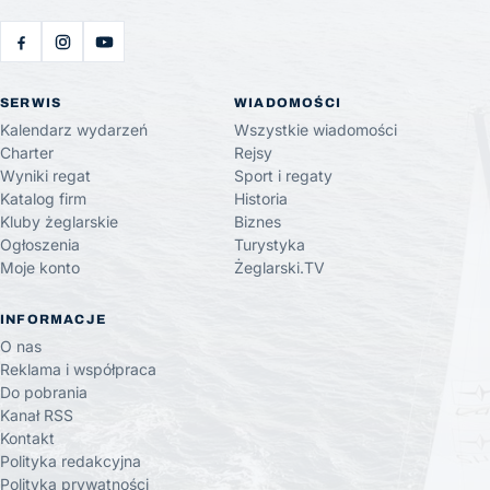
SERWIS
WIADOMOŚCI
Kalendarz wydarzeń
Wszystkie wiadomości
Charter
Rejsy
Wyniki regat
Sport i regaty
Katalog firm
Historia
Kluby żeglarskie
Biznes
Ogłoszenia
Turystyka
Moje konto
Żeglarski.TV
INFORMACJE
O nas
Reklama i współpraca
Do pobrania
Kanał RSS
Kontakt
Polityka redakcyjna
Polityka prywatności