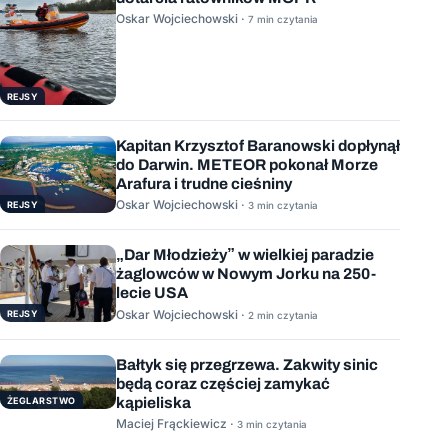
Oskar Wojciechowski ·
7 min czytania
REJSY
Kapitan Krzysztof Baranowski dopłynął
do Darwin. METEOR pokonał Morze
Arafura i trudne cieśniny
Oskar Wojciechowski ·
REJSY
3 min czytania
„Dar Młodzieży” w wielkiej paradzie
żaglowców w Nowym Jorku na 250-
lecie USA
Oskar Wojciechowski ·
REJSY
2 min czytania
Bałtyk się przegrzewa. Zakwity sinic
będą coraz częściej zamykać
kąpieliska
ŻEGLARSTWO
Maciej Frąckiewicz ·
3 min czytania