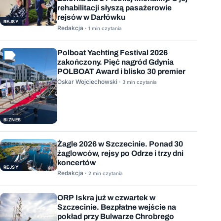
rehabilitacji słyszą pasażerowie
rejsów w Darłówku
REJSY
Redakcja ·
1 min czytania
Polboat Yachting Festival 2026
zakończony. Pięć nagród Gdynia
POLBOAT Award i blisko 30 premier
Oskar Wojciechowski ·
3 min czytania
BIZNES
Żagle 2026 w Szczecinie. Ponad 30
żaglowców, rejsy po Odrze i trzy dni
koncertów
REJSY
Redakcja ·
2 min czytania
ORP Iskra już w czwartek w
Szczecinie. Bezpłatne wejście na
pokład przy Bulwarze Chrobrego