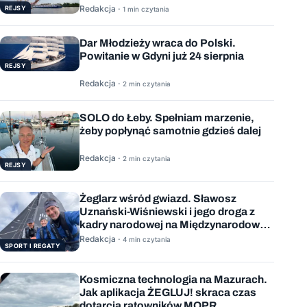
Redakcja ·
REJSY
1 min czytania
Dar Młodzieży wraca do Polski.
Powitanie w Gdyni już 24 sierpnia
REJSY
Redakcja ·
2 min czytania
SOLO do Łeby. Spełniam marzenie,
żeby popłynąć samotnie gdzieś dalej
Redakcja ·
2 min czytania
REJSY
Żeglarz wśród gwiazd. Sławosz
Uznański-Wiśniewski i jego droga z
kadry narodowej na Międzynarodową
Stację Kosmiczną
Redakcja ·
4 min czytania
SPORT I REGATY
Kosmiczna technologia na Mazurach.
Jak aplikacja ŻEGLUJ! skraca czas
dotarcia ratowników MOPR