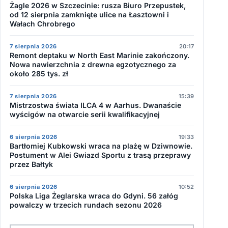
Żagle 2026 w Szczecinie: rusza Biuro Przepustek,
od 12 sierpnia zamknięte ulice na Łasztowni i
Wałach Chrobrego
7 sierpnia 2026
20:17
Remont deptaku w North East Marinie zakończony.
Nowa nawierzchnia z drewna egzotycznego za
około 285 tys. zł
7 sierpnia 2026
15:39
Mistrzostwa świata ILCA 4 w Aarhus. Dwanaście
wyścigów na otwarcie serii kwalifikacyjnej
6 sierpnia 2026
19:33
Bartłomiej Kubkowski wraca na plażę w Dziwnowie.
Postument w Alei Gwiazd Sportu z trasą przeprawy
przez Bałtyk
6 sierpnia 2026
10:52
Polska Liga Żeglarska wraca do Gdyni. 56 załóg
powalczy w trzecich rundach sezonu 2026