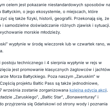
aszym celem jest pokazanie niestandardowych sposobów n
Bałtyckim, o jego ekosystemie, o miejscach, które
 się także fizyki, historii, geografii. Przekonają się, że
le i samodzielne doświadczanie różnych zjawisk i sytuacji
 wychowanie morskie młodzieży.
ki” wypłynie w środę wieczorek lub w czwartek rano, 
a.
 postoju technicznego i 4 sierpnia wypłynie w rejs w
zięcia jest promowanie klasycznych żaglowców i jachtó
zarze Morza Bałtyckiego. Poza naszym „Zaruskim” w
. Częścią projektu Baltic Pass są także jednodniowe,
 7 września zostanie zorganizowana
kolejna edycja akcji
.
adzie „Zaruskiego”, „Baltic Star”, „Bonawenturay” i
 do przyjrzenia się Gdańskowi od strony wody i poznania