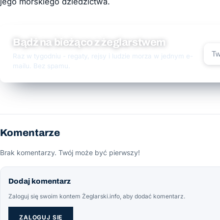
jego morskiego dziedzictwa.
Bądź na bieżąco z żeglarstwem
Raz w tygodniu - regaty, rejsy i ludzie morza w jednym e-
mailu. Bez spamu.
Komentarze
Brak komentarzy. Twój może być pierwszy!
Dodaj komentarz
Zaloguj się swoim kontem Żeglarski.info, aby dodać komentarz.
ZALOGUJ SIĘ