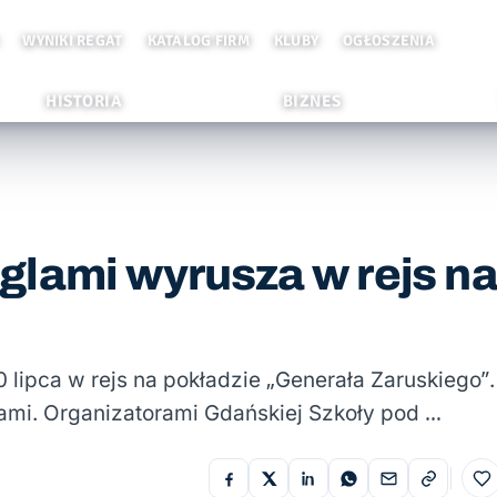
WYNIKI REGAT
KATALOG FIRM
KLUBY
OGŁOSZENIA
HISTORIA
BIZNES
glami wyrusza w rejs n
 10 lipca w rejs na pokładzie „Generała Zaruskiego”.
lami. Organizatorami Gdańskiej Szkoły pod …
Do