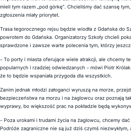
mieli tym razem „pod górkę”. Chcieliśmy dać szansę tym, k
zgłoszenia miały priorytet.
Trasa tegorocznego rejsu będzie wiodła z Gdańska do Szt
powrotem do Gdańska. Organizatorzy Szkoły chcieli pok
sprawdzone i zawsze warte polecenia tym, którzy jeszcze
– To porty i miasta oferujące wiele atrakcji, ale chcemy 
popularnych i rzadziej odwiedzanych – mówi Piotr Królak
że to będzie wspaniała przygoda dla wszystkich.
Zanim jednak młodzi załoganci wyruszą na morze, przej
bezpieczeństwa na morzu i na żaglowcu oraz poznają tak
wyprawy, bo większość prac na pokładzie będą wykony
– Poza urokami i trudami życia na żaglowcu, chcemy dać
Podróże zagraniczne nie są już dziś czymś niezwykłym, 