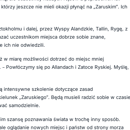
tórzy jeszcze nie mieli okazji płynąć na „Zaruskim”. Ich
okholmu i dalej, przez Wyspy Alandzkie, Tallin, Rygę, z
azać uczestnikom miejsca dobrze sobie znane,
 ich nie odwiedzili.
też w miarę możliwości dotrzeć do miejsc mniej
. – Powłóczymy się po Allandach i Zatoce Ryskiej. Myślę,
dą intensywne szkolenie dotyczące zasad
ielunek „Zaruskiego”. Będą musieli radzić sobie w czasi
wać samodzielnie.
 im szansę poznawania świata w trochę inny sposób.
ale oglądanie nowych miejsc i państw od strony morza