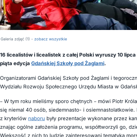
Galeria zdjęć (1) -
zobacz wszystkie
16 licealistów i licealistek z całej Polski wyruszy 10 lip
piąta edycja
Gdańskiej Szkoły pod Żaglami
.
Organizatorami Gdańskiej Szkoły pod Żaglami i tegorocz
Wydziału Rozwoju Społecznego Urzędu Miasta w Gdańs
– W tym roku mieliśmy sporo chętnych – mówi Piotr Króla
się niemal 40 osób, siedemnasto- i osiemnastolatkowie.
z kryteriów
naboru
były prezentacje wykonane przez kand
znając ogólne założenia programu, współtworzyli go, dzie
Większość z nich to ludzie zainteresowani tematyką mors