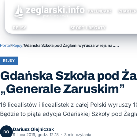
KALENDARZ
CHARTER
REJSY
SPORT I REGATY
Portal
/
Rejsy
/
Gdańska Szkoła pod Żaglami wyrusza w rejs na „Generale Zaruskim”
REJSY
Gdańska Szkoła pod Ża
„Generale Zaruskim”
16 licealistów i licealistek z całej Polski wyruszy
Będzie to piąta edycja Gdańskiej Szkoły pod Żag
Dariusz Olejniczak
DO
9 lipca 2019, godz. 12:18
·
3 min czytania