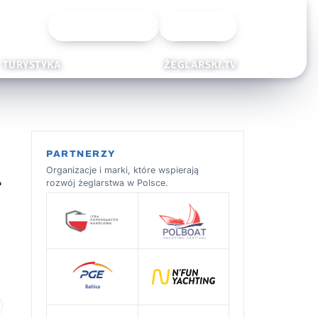
Wyszukiwarka
Zaloguj
TURYSTYKA
ŻEGLARSKI.TV
PARTNERZY
a
Organizacje i marki, które wspierają
rozwój żeglarstwa w Polsce.
 ulubionych