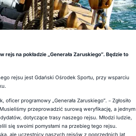
ca w rejs na pokładzie „Generała Zaruskiego”. Będzie to
nego rejsu jest Gdański Ośrodek Sportu, przy wsparciu
ku.
k, oficer programowy „Generała Zaruskiego”. – Zgłosiło
 Musieliśmy przeprowadzić surową weryfikację, a jednym
ydatów, dotyczące trasy naszego rejsu. Młodzi ludzie,
lili się swoimi pomysłami na przebieg tego rejsu.
ką, ale uczestnicy naszych rejsów z poprzednich lat