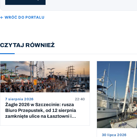
← WRÓĆ DO PORTALU
CZYTAJ RÓWNIEŻ
7 sierpnia 2026
22:40
Żagle 2026 w Szczecinie: rusza
Biuro Przepustek, od 12 sierpnia
zamknięte ulice na Łasztowni i
Wałach Chrobrego
30 lipca 2026