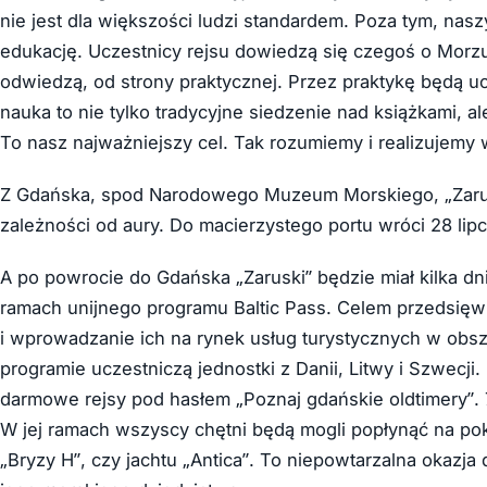
nie jest dla większości ludzi standardem. Poza tym, n
edukację. Uczestnicy rejsu dowiedzą się czegoś o Morzu 
odwiedzą, od strony praktycznej. Przez praktykę będą uczyć
nauka to nie tylko tradycyjne siedzenie nad książkami, a
To nasz najważniejszy cel. Tak rozumiemy i realizujemy
Z Gdańska, spod Narodowego Muzeum Morskiego, „Zarus
zależności od aury. Do macierzystego portu wróci 28 lipc
A po powrocie do Gdańska „Zaruski” będzie miał kilka dni
ramach unijnego programu Baltic Pass. Celem przedsięw
i wprowadzanie ich na rynek usług turystycznych w obs
programie uczestniczą jednostki z Danii, Litwy i Szwecji
darmowe rejsy pod hasłem „Poznaj gdańskie oldtimery”.
W jej ramach wszyscy chętni będą mogli popłynąć na pokł
„Bryzy H”, czy jachtu „Antica”. To niepowtarzalna okazja