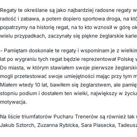
Regaty te określane są jako najbardziej radosne regaty w
radość i zabawa, a potem dopiero sportowa droga, na któ
popatrzymy na historię regat, na to kto wznosił w górę o
wielu przypadkach, zaczynały się piękne żeglarskie karie
– Pamiętam doskonale te regaty i wspominam je z wielk
lat po wygraniu tych regat będzie reprezentował Polskę w
Do miasta, w którym stawiałem swoje pierwsze żeglarskie
mogli przetestować swoje umiejętności mając przy tym ma
Miałem wtedy 10 lat, bawiłem się żeglarstwem, ale pami
stopniu podium i dostałem ten wielki, największy w życi
motywacja.
Na liście triumfatorów Pucharu Trenerów są również tak ut
Jakub Sztorch, Zuzanna Rybicka, Sara Piasecka, Tadeusz