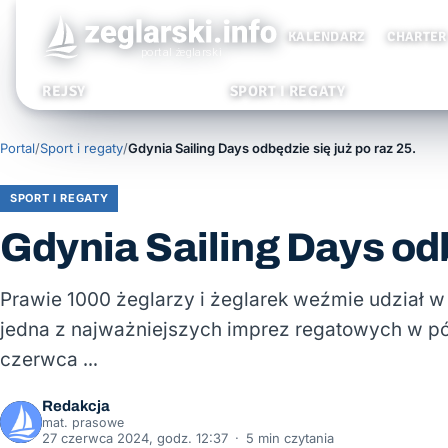
KALENDARZ
CHARTER
REJSY
SPORT I REGATY
Portal
/
Sport i regaty
/
Gdynia Sailing Days odbędzie się już po raz 25.
SPORT I REGATY
Gdynia Sailing Days odb
Prawie 1000 żeglarzy i żeglarek weźmie udział w 
jedna z najważniejszych imprez regatowych w pół
czerwca …
Redakcja
mat. prasowe
27 czerwca 2024, godz. 12:37
·
5 min czytania