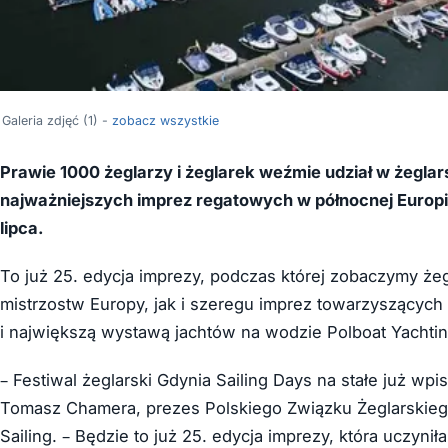
Galeria zdjęć (1) -
zobacz wszystkie
Prawie 1000 żeglarzy i żeglarek weźmie udział w żeglars
najważniejszych imprez regatowych w północnej Europie
lipca.
To już 25. edycja imprezy, podczas której zobaczymy żeg
mistrzostw Europy, jak i szeregu imprez towarzyszących 
i największą wystawą jachtów na wodzie Polboat Yachting
– Festiwal żeglarski Gdynia Sailing Days na stałe już wpi
Tomasz Chamera, prezes Polskiego Związku Żeglarskiego 
Sailing. – Będzie to już 25. edycja imprezy, która uczy