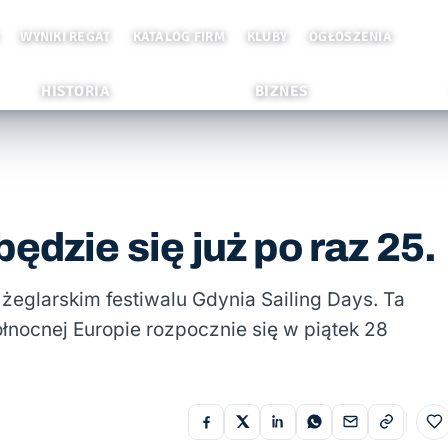
WYNIKI REGAT
KATALOG FIRM
KLUBY
OGŁOSZENIA
HISTORIA
BIZNES
ędzie się już po raz 25.
żeglarskim festiwalu Gdynia Sailing Days. Ta
nocnej Europie rozpocznie się w piątek 28
Do