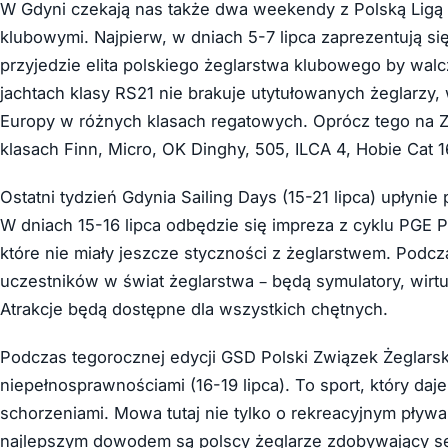
W Gdyni czekają nas także dwa weekendy z Polską Ligą 
klubowymi. Najpierw, w dniach 5-7 lipca zaprezentują się 
przyjedzie elita polskiego żeglarstwa klubowego by walcz
jachtach klasy RS21 nie brakuje utytułowanych żeglarzy,
Europy w różnych klasach regatowych. Oprócz tego na Za
klasach Finn, Micro, OK Dinghy, 505, ILCA 4, Hobie Cat 1
Ostatni tydzień Gdynia Sailing Days (15-21 lipca) upły
W dniach 15-16 lipca odbędzie się impreza z cyklu PGE 
które nie miały jeszcze styczności z żeglarstwem. Podc
uczestników w świat żeglarstwa – będą symulatory, wirt
Atrakcje będą dostępne dla wszystkich chętnych.
Podczas tegorocznej edycji GSD Polski Związek Żeglars
niepełnosprawnościami (16-19 lipca). To sport, który daj
schorzeniami. Mowa tutaj nie tylko o rekreacyjnym pływ
najlepszym dowodem są polscy żeglarze zdobywający ser