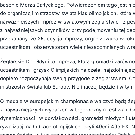
basenie Morza Bałtyckiego. Potwierdzeniem tego jest ni
do organizacji mistrzostw świata klas olimpijskich, któr
najważniejszych imprez w światowym żeglarstwie i z pew
z najważniejszych czynników przy podejmowaniu tej decy
przekonany, że 25. edycja imprezy, organizowana w roku
uczestnikom i obserwatorom wiele niezapomnianych wr
Żeglarskie Dni Gdyni to impreza, która gromadzi zarówn
uczestnikami Igrzysk Olimpijskich na czele, najzdolniejsz
dopiero rozpoczynają swoją przygodę z żeglarstwem. Co
mistrzostw świata lub Europy. Nie inaczej będzie i w tym
O medale w europejskim championacie walczyć będą żeglar
z najważniejszych wydarzeń w tegorocznym festiwalu Gdy
dynamiczności i widowiskowości, gromadzi młodych i ut
rywalizacji na łódkach olimpijskich, czyli 49er i 49erF
całego świata, w tym oczywiście reprezentantów Polski