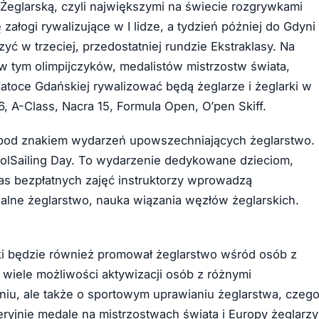
Żeglarską, czyli największymi na świecie rozgrywkami
załogi rywalizujące w I lidze, a tydzień później do Gdyni
yć w trzeciej, przedostatniej rundzie Ekstraklasy. Na
 w tym olimpijczyków, medalistów mistrzostw świata,
toce Gdańskiej rywalizować będą żeglarze i żeglarki w
6, A-Class, Nacra 15, Formula Open, O’pen Skiff.
nie pod znakiem wydarzeń upowszechniających żeglarstwo.
PolSailing Day. To wydarzenie dedykowane dzieciom,
zas bezpłatnych zajęć instruktorzy wprowadzą
ualne żeglarstwo, nauka wiązania węzłów żeglarskich.
ki będzie również promował żeglarstwo wśród osób z
e wiele możliwości aktywizacji osób z różnymi
aniu, ale także o sportowym uprawianiu żeglarstwa, czeg
yjnie medale na mistrzostwach świata i Europy żeglarzy