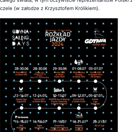
czele (w załodze z Krzysztofem Królikiem).