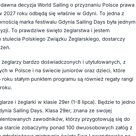
edawna decyzja World Sailing o przyznaniu Polsce prawa
e w 2027 roku odbędą się właśnie w Gdyni. To jedna z
nością marka festiwalu Gdynia Sailing Days była jednym
zji. To prawdziwe święto żeglarstwa i jestem
 stulecia Polskiego Związku Żeglarskiego, dostarczy
ażeń.
o żeglarzy bardzo doświadczonych i utytułowanych, z
ych w Polsce i na świecie juniorów oraz dzieci, które
 roku stałym punktem programu są również regaty rangi
 roku.
ze i żeglarki w klasie 29er (1-8 lipca). Będzie to jedno
nia Sailing Days. Klasa 29er, znana ze swojej
alentowanych zawodników, którzy przygotowują się do
X. Na starcie zobaczymy ponad 100 dwuosobowych załóg z
 z młodzieżową mistrzynią świata Ewą Lewandowską na