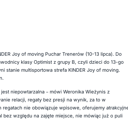
ER Joy of moving Puchar Trenerów (10-13 lipca). Do
wodnicy klasy Optimist z grupy B, czyli dzieci do 13-go
yni stanie multisportowa strefa KINDER Joy of moving.
n.
a jest niepowtarzalna – mówi Weronika Wieżynis z
ie relacji, regaty bez presji na wynik, za to w
ch regatach nie obowiązuje wpisowe, oferujemy atrakcyjn
l bez względu na zajęte miejsce, nie mówiąc już o puli