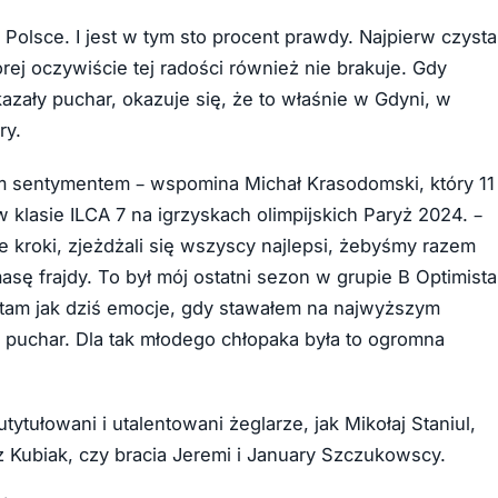
 Polsce. I jest w tym sto procent prawdy. Najpierw czysta
rej oczywiście tej radości również nie brakuje. Gdy
kazały puchar, okazuje się, że to właśnie w Gdyni, w
ry.
im sentymentem – wspomina Michał Krasodomski, który 11
 klasie ILCA 7 na igrzyskach olimpijskich Paryż 2024. –
 kroki, zjeżdżali się wszyscy najlepsi, żebyśmy razem
sę frajdy. To był mój ostatni sezon w grupie B Optimista
ętam jak dziś emocje, gdy stawałem na najwyższym
u puchar. Dla tak młodego chłopaka była to ogromna
ytułowani i utalentowani żeglarze, jak Mikołaj Staniul,
 Kubiak, czy bracia Jeremi i January Szczukowscy.