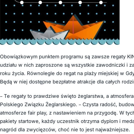
Obowiązkowym punktem programu są zawsze regaty KIND
udziału w nich zaproszone są wszystkie zawodniczki i za
roku życia. Równolegle do regat na plaży miejskiej w Gd
Będą w niej dostępne bezpłatne atrakcje dla całych rodzi
– Te regaty to prawdziwe święto żeglarstwa, a atmosfer
Polskiego Związku Żeglarskiego. – Czysta radość, budowan
atmosferze fair play, z nastawieniem na przygodę. W ty
pakiety startowe, każdy uczestnik otrzyma dyplom i meda
nagród dla zwycięzców, choć nie to jest najważniejsze.