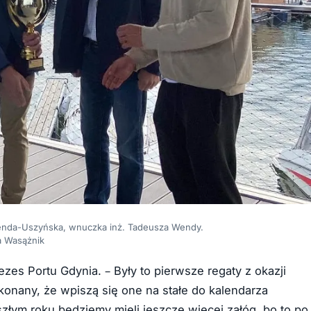
enda-Uszyńska, wnuczka inż. Tadeusza Wendy.
a Wasążnik
ezes Portu Gdynia. – Były to pierwsze regaty z okazji
konany, że wpiszą się one na stałe do kalendarza
złym roku będziemy mieli jeszcze więcej załóg, bo to po