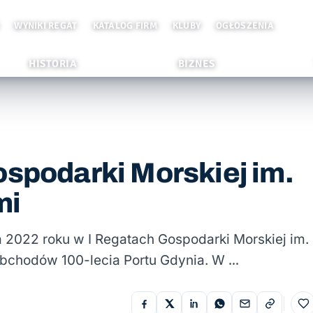
WYNIKI REGAT
KATALOG FIRM
KLUBY
OGŁOSZENIA
HISTORIA
BIZNES
ospodarki Morskiej im.
mi
 2022 roku w I Regatach Gospodarki Morskiej im.
bchodów 100-lecia Portu Gdynia. W …
Do