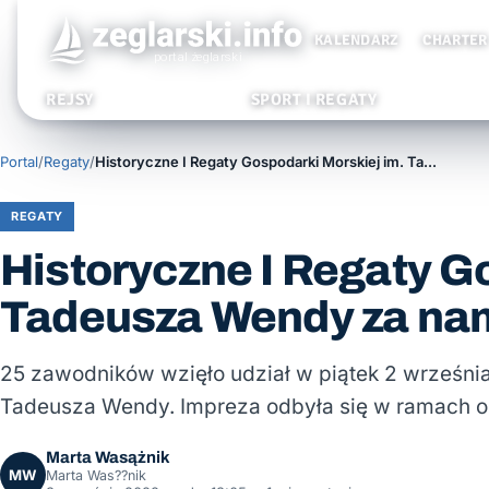
KALENDARZ
CHARTER
REJSY
SPORT I REGATY
Portal
/
Regaty
/
Historyczne I Regaty Gospodarki Morskiej im. Tadeusza Wendy za nami
REGATY
Historyczne I Regaty G
Tadeusza Wendy za na
25 zawodników wzięło udział w piątek 2 września
Tadeusza Wendy. Impreza odbyła się w ramach o
Marta Wasążnik
MW
Marta Was??nik