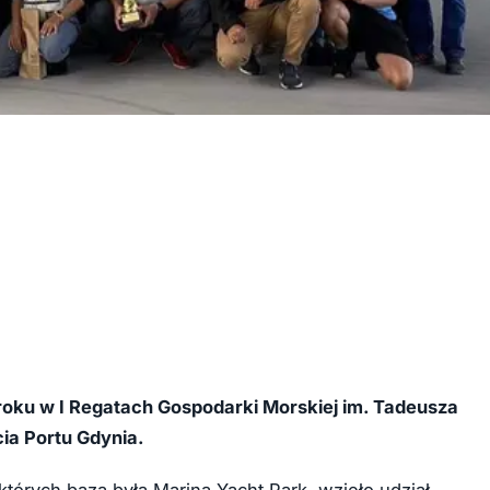
roku w I Regatach Gospodarki Morskiej im. Tadeusza
ia Portu Gdynia.
tórych bazą była Marina Yacht Park, wzięło udział