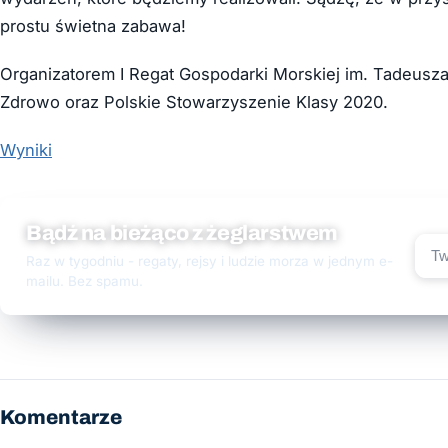
prostu świetna zabawa!
Organizatorem I Regat Gospodarki Morskiej im. Tadeusza
Zdrowo oraz Polskie Stowarzyszenie Klasy 2020.
Wyniki
Bądź na bieżąco z żeglarstwem
Raz w tygodniu - regaty, rejsy i ludzie morza w jednym e-
mailu. Bez spamu.
Komentarze