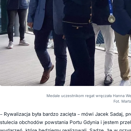
Medale uczestnikom regat wręczała Hanna W
Fot. Mart
– Rywalizacja była bardzo zacięta – mówi Jacek Sadaj, pr
stulecia obchodów powstania Portu Gdynia i jestem prze
wydarzeń, które będziemy realizowali. Sądzę, że w przys