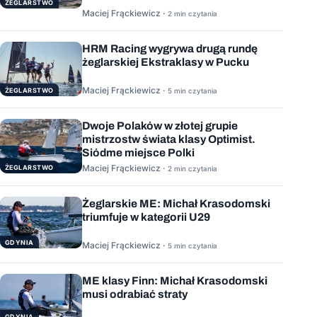
ŻEGLARSTWO
Maciej Frąckiewicz ·
2 min czytania
HRM Racing wygrywa drugą rundę
żeglarskiej Ekstraklasy w Pucku
Maciej Frąckiewicz ·
ŻEGLARSTWO
5 min czytania
Dwoje Polaków w złotej grupie
mistrzostw świata klasy Optimist.
Siódme miejsce Polki
Maciej Frąckiewicz ·
ŻEGLARSTWO
2 min czytania
Żeglarskie ME: Michał Krasodomski
triumfuje w kategorii U29
GDYNIA
Maciej Frąckiewicz ·
5 min czytania
ME klasy Finn: Michał Krasodomski
musi odrabiać straty
GDYNIA