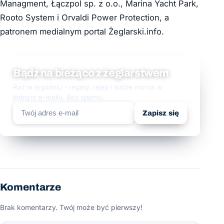
Managment, Łączpol sp. z o.o., Marina Yacht Park,
Rooto System i Orvaldi Power Protection, a
patronem medialnym portal Żeglarski.info.
Bądź na bieżąco z żeglarstwem
Raz w tygodniu - regaty, rejsy i ludzie morza w
jednym e-mailu. Bez spamu.
Zapisz się
Komentarze
Brak komentarzy. Twój może być pierwszy!