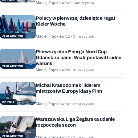
Maciej Frąckiewicz ·
1 min czytania
Polacy w pierwszej dziesiątce regat
Kieler Woche
Maciej Frąckiewicz ·
ŻEGLARSTWO
3 min czytania
Pierwszy etap Energa Nord Cup
Gdańsk za nami. Wiatr postawił trudne
warunki
ŻEGLARSTWO
Maciej Frąckiewicz ·
3 min czytania
Michał Krasodomski liderem
mistrzostw Europy klasy Finn
GDYNIA
Maciej Frąckiewicz ·
2 min czytania
Warszawska Liga Żeglarska udanie
rozpoczęła sezon
ŻEGLARSTWO
Maciej Frąckiewicz ·
3 min czytania