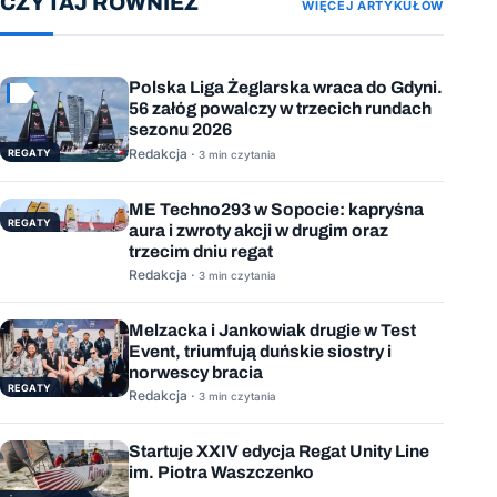
CZYTAJ RÓWNIEŻ
WIĘCEJ ARTYKUŁÓW
Polska Liga Żeglarska wraca do Gdyni.
56 załóg powalczy w trzecich rundach
sezonu 2026
Redakcja ·
REGATY
3 min czytania
ME Techno293 w Sopocie: kapryśna
REGATY
aura i zwroty akcji w drugim oraz
trzecim dniu regat
Redakcja ·
3 min czytania
Melzacka i Jankowiak drugie w Test
Event, triumfują duńskie siostry i
norwescy bracia
REGATY
Redakcja ·
3 min czytania
Startuje XXIV edycja Regat Unity Line
im. Piotra Waszczenko