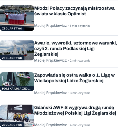
Młodzi Polacy zaczynają mistrzostwa
świata w klasie Optimist
Maciej Frąckiewicz ·
1 min czytania
ŻEGLARSTWO
Awarie, wywrotki, sztormowe warunki,
czyli 2. runda Podlaskiej Ligi
Żeglarskiej
ŻEGLARSTWO
Maciej Frąckiewicz ·
2 min czytania
Zapowiada się ostra walka o 1. Ligę w
Wielkopolskiej Lidze Żeglarskiej
POLSKA LIGA ŻEGLARSKA
Maciej Frąckiewicz ·
3 min czytania
Gdański AWFiS wygrywa drugą rundę
Młodzieżowej Polskiej Ligi Żeglarskiej
Maciej Frąckiewicz ·
ŻEGLARSTWO
4 min czytania