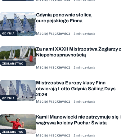
Gdynia ponownie stolicą
europejskiego Finna
Maciej Frąckiewicz ·
GDYNIA
3 min czytania
Za nami XXXII Mistrzostwa Żeglarzy z
Niepełnosprawnością
ŻEGLARSTWO
Maciej Frąckiewicz ·
2 min czytania
Mistrzostwa Europy klasy Finn
otwierają Lotto Gdynia Sailing Days
2026
GDYNIA
Maciej Frąckiewicz ·
3 min czytania
Kamil Manowiecki nie zatrzymuje się i
wygrywa kolejny Puchar Świata
ŻEGLARSTWO
Maciej Frąckiewicz ·
2 min czytania