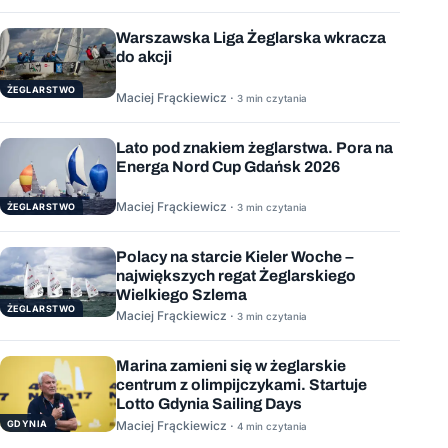
Warszawska Liga Żeglarska wkracza
do akcji
ŻEGLARSTWO
Maciej Frąckiewicz ·
3 min czytania
Lato pod znakiem żeglarstwa. Pora na
Energa Nord Cup Gdańsk 2026
Maciej Frąckiewicz ·
ŻEGLARSTWO
3 min czytania
Polacy na starcie Kieler Woche –
największych regat Żeglarskiego
Wielkiego Szlema
ŻEGLARSTWO
Maciej Frąckiewicz ·
3 min czytania
Marina zamieni się w żeglarskie
centrum z olimpijczykami. Startuje
Lotto Gdynia Sailing Days
GDYNIA
Maciej Frąckiewicz ·
4 min czytania