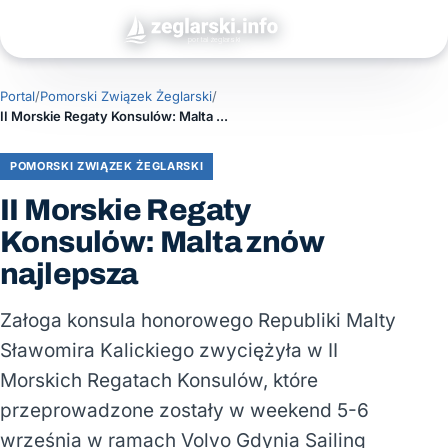
Portal
/
Pomorski Związek Żeglarski
/
II Morskie Regaty Konsulów: Malta znów najlepsza
POMORSKI ZWIĄZEK ŻEGLARSKI
II Morskie Regaty
Konsulów: Malta znów
najlepsza
Załoga konsula honorowego Republiki Malty
Sławomira Kalickiego zwyciężyła w II
Morskich Regatach Konsulów, które
przeprowadzone zostały w weekend 5-6
września w ramach Volvo Gdynia Sailing