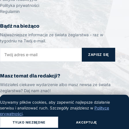
Polityka prywatności
Regulamin
Bądź na bieżąco
Najważniejsze informacje ze świata żeglarstwa - raz w
tygodniu na Twój e-mail.
ZAPISZ SIĘ
Masz temat dla redakcji?
Widziałeś ciekawe wydarzenie albo masz newsa ze świata
żeglarstwa? Daj nam znać!
Używamy plików cookies, aby zapewnić najlepsze działanie
ZGŁOŚ TEMAT
serwisu i analizować ruch. Szczegóły znajdziesz w
Polityce
prywatności
.
TYLKO NIEZBĘDNE
AKCEPTUJĘ
© 2026 Żeglarski.info. Wszelkie prawa zastrzeżone.