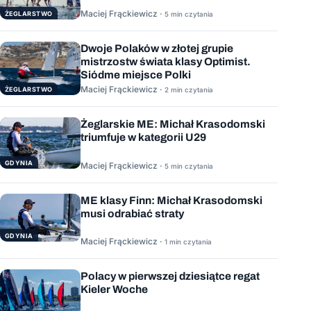
Maciej Frąckiewicz ·
ŻEGLARSTWO
5 min czytania
Dwoje Polaków w złotej grupie
mistrzostw świata klasy Optimist.
Siódme miejsce Polki
Maciej Frąckiewicz ·
ŻEGLARSTWO
2 min czytania
Żeglarskie ME: Michał Krasodomski
triumfuje w kategorii U29
GDYNIA
Maciej Frąckiewicz ·
5 min czytania
ME klasy Finn: Michał Krasodomski
musi odrabiać straty
GDYNIA
Maciej Frąckiewicz ·
1 min czytania
Polacy w pierwszej dziesiątce regat
Kieler Woche