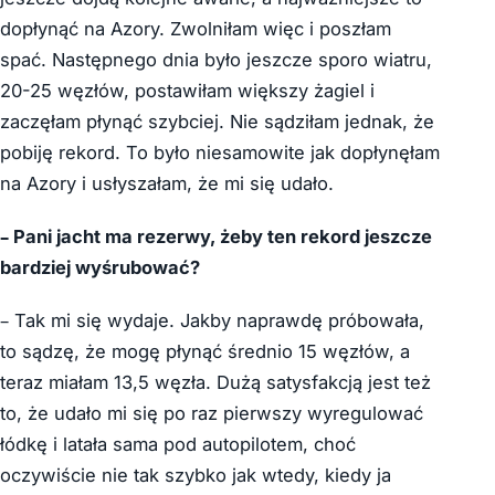
dopłynąć na Azory. Zwolniłam więc i poszłam
spać. Następnego dnia było jeszcze sporo wiatru,
20-25 węzłów, postawiłam większy żagiel i
zaczęłam płynąć szybciej. Nie sądziłam jednak, że
pobiję rekord. To było niesamowite jak dopłynęłam
na Azory i usłyszałam, że mi się udało.
– Pani jacht ma rezerwy, żeby ten rekord jeszcze
bardziej wyśrubować?
– Tak mi się wydaje. Jakby naprawdę próbowała,
to sądzę, że mogę płynąć średnio 15 węzłów, a
teraz miałam 13,5 węzła. Dużą satysfakcją jest też
to, że udało mi się po raz pierwszy wyregulować
łódkę i latała sama pod autopilotem, choć
oczywiście nie tak szybko jak wtedy, kiedy ja