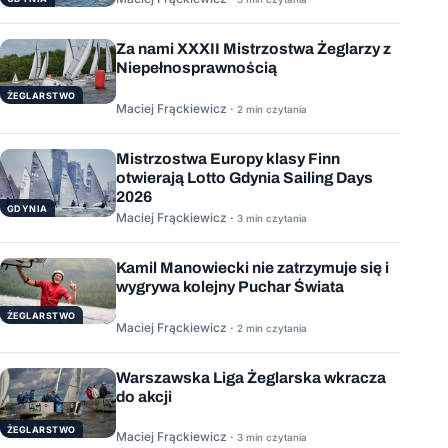
Za nami XXXII Mistrzostwa Żeglarzy z
Niepełnosprawnością
ŻEGLARSTWO
Maciej Frąckiewicz ·
2 min czytania
Mistrzostwa Europy klasy Finn
otwierają Lotto Gdynia Sailing Days
2026
GDYNIA
Maciej Frąckiewicz ·
3 min czytania
Kamil Manowiecki nie zatrzymuje się i
wygrywa kolejny Puchar Świata
ŻEGLARSTWO
Maciej Frąckiewicz ·
2 min czytania
Warszawska Liga Żeglarska wkracza
do akcji
ŻEGLARSTWO
Maciej Frąckiewicz ·
3 min czytania