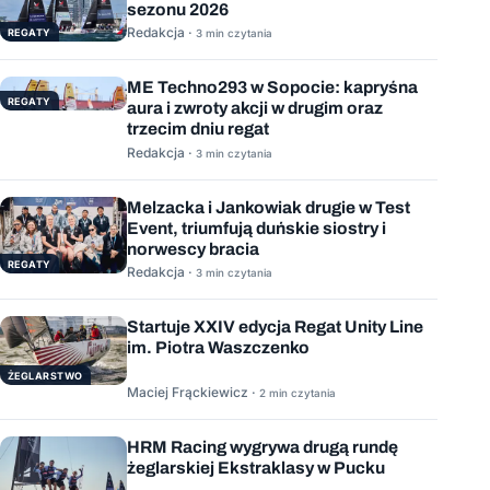
sezonu 2026
Redakcja ·
REGATY
3 min czytania
ME Techno293 w Sopocie: kapryśna
REGATY
aura i zwroty akcji w drugim oraz
trzecim dniu regat
Redakcja ·
3 min czytania
Melzacka i Jankowiak drugie w Test
Event, triumfują duńskie siostry i
norwescy bracia
REGATY
Redakcja ·
3 min czytania
Startuje XXIV edycja Regat Unity Line
im. Piotra Waszczenko
ŻEGLARSTWO
Maciej Frąckiewicz ·
2 min czytania
HRM Racing wygrywa drugą rundę
żeglarskiej Ekstraklasy w Pucku