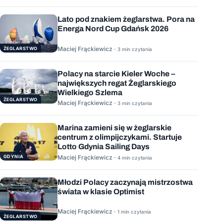
Lato pod znakiem żeglarstwa. Pora na
Energa Nord Cup Gdańsk 2026
Maciej Frąckiewicz ·
ŻEGLARSTWO
3 min czytania
Polacy na starcie Kieler Woche –
największych regat Żeglarskiego
Wielkiego Szlema
ŻEGLARSTWO
Maciej Frąckiewicz ·
3 min czytania
Marina zamieni się w żeglarskie
centrum z olimpijczykami. Startuje
Lotto Gdynia Sailing Days
GDYNIA
Maciej Frąckiewicz ·
4 min czytania
Młodzi Polacy zaczynają mistrzostwa
świata w klasie Optimist
Maciej Frąckiewicz ·
1 min czytania
ŻEGLARSTWO