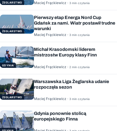
Maciej Frąckiewicz ·
ŻEGLARSTWO
3 min czytania
Pierwszy etap Energa Nord Cup
Gdańsk za nami. Wiatr postawił trudne
warunki
ŻEGLARSTWO
Maciej Frąckiewicz ·
3 min czytania
Michał Krasodomski liderem
mistrzostw Europy klasy Finn
GDYNIA
Maciej Frąckiewicz ·
2 min czytania
Warszawska Liga Żeglarska udanie
rozpoczęła sezon
ŻEGLARSTWO
Maciej Frąckiewicz ·
3 min czytania
Gdynia ponownie stolicą
europejskiego Finna
Maciej Frąckiewicz ·
GDYNIA
3 min czytania