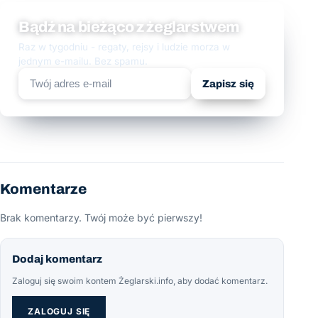
Bądź na bieżąco z żeglarstwem
Raz w tygodniu - regaty, rejsy i ludzie morza w
jednym e-mailu. Bez spamu.
Zapisz się
Komentarze
Brak komentarzy. Twój może być pierwszy!
Dodaj komentarz
Zaloguj się swoim kontem Żeglarski.info, aby dodać komentarz.
ZALOGUJ SIĘ