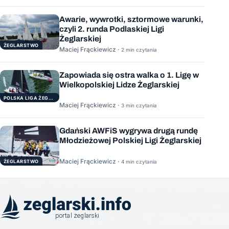
Awarie, wywrotki, sztormowe warunki,
czyli 2. runda Podlaskiej Ligi
Żeglarskiej
ŻEGLARSTWO
Maciej Frąckiewicz ·
2 min czytania
Zapowiada się ostra walka o 1. Ligę w
Wielkopolskiej Lidze Żeglarskiej
POLSKA LIGA ŻEGLARSKA
Maciej Frąckiewicz ·
3 min czytania
Gdański AWFiS wygrywa drugą rundę
Młodzieżowej Polskiej Ligi Żeglarskiej
Maciej Frąckiewicz ·
ŻEGLARSTWO
4 min czytania