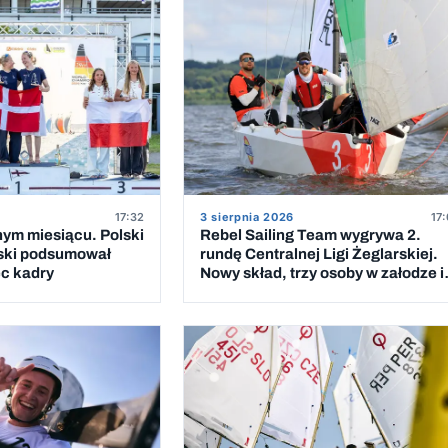
17:32
3 sierpnia 2026
17:
nym miesiącu. Polski
Rebel Sailing Team wygrywa 2.
ski podsumował
rundę Centralnej Ligi Żeglarskiej.
ec kadry
Nowy skład, trzy osoby w załodze i
wygranych wyścigów