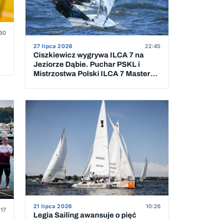
30
27 lipca 2026
22:45
Ciszkiewicz wygrywa ILCA 7 na
Jeziorze Dąbie. Puchar PSKL i
Mistrzostwa Polski ILCA 7 Masters
rozstrzygnięte
21 lipca 2026
10:26
:17
Legia Sailing awansuje o pięć