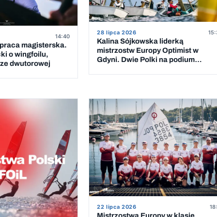
28 lipca 2026
15:
14:40
Kalina Sójkowska liderką
 praca magisterska.
mistrzostw Europy Optimist w
i o wingfoilu,
Gdyni. Dwie Polki na podium
erze dwutorowej
klasyfikacji dziewcząt
22 lipca 2026
18
Mistrzostwa Europy w klasie