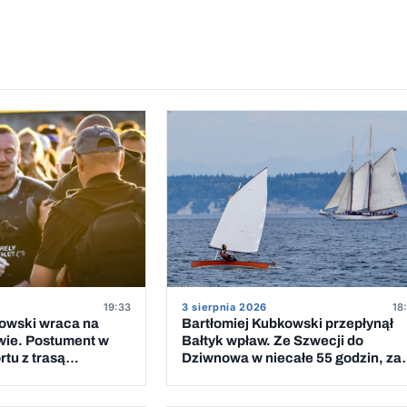
19:33
3 sierpnia 2026
18
kowski wraca na
Bartłomiej Kubkowski przepłynął
wie. Postument w
Bałtyk wpław. Ze Szwecji do
tu z trasą
Dziwnowa w niecałe 55 godzin, za
 Bałtyk
piątym podejściem