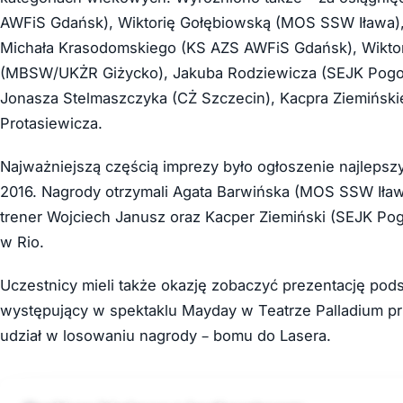
AWFiS Gdańsk), Wiktorię Gołębiowską (MOS SSW Iława)
Michała Krasodomskiego (KS AZS AWFiS Gdańsk), Wiktor
(MBSW/UKŻR Giżycko), Jakuba Rodziewicza (SEJK Pogo
Jonasza Stelmaszczyka (CŻ Szczecin), Kacpra Ziemiński
Protasiewicza.
Najważniejszą częścią imprezy było ogłoszenie najlepszy
2016. Nagrody otrzymali Agata Barwińska (MOS SSW Iława),
trener Wojciech Janusz oraz Kacper Ziemiński (SEJK Pogo
w Rio.
Uczestnicy mieli także okazję zobaczyć prezentację pod
występujący w spektaklu Mayday w Teatrze Palladium prz
udział w losowaniu nagrody – bomu do Lasera.