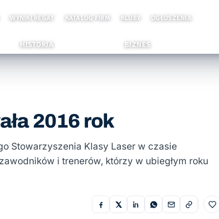
WYNIKI REGAT
KATALOG FIRM
KLUBY
OGŁOSZENIA
HISTORIA
BIZNES
ła 2016 rok
go Stowarzyszenia Klasy Laser w czasie
 zawodników i trenerów, którzy w ubiegłym roku
Do