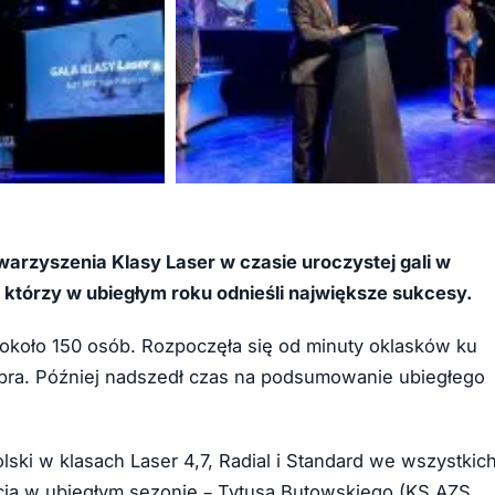
+4
arzyszenia Klasy Laser w czasie uroczystej gali w
którzy w ubiegłym roku odnieśli największe sukcesy.
a około 150 osób. Rozpoczęła się od minuty oklasków ku
opra. Później nadszedł czas na podsumowanie ubiegłego
lski w klasach Laser 4,7, Radial i Standard we wszystkic
cia w ubiegłym sezonie – Tytusa Butowskiego (KS AZS