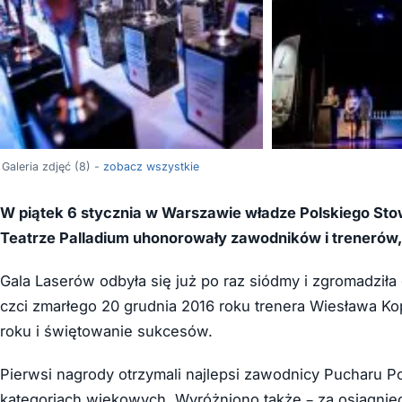
Galeria zdjęć (8) -
zobacz wszystkie
W piątek 6 stycznia w Warszawie władze Polskiego Stow
Teatrze Palladium uhonorowały zawodników i trenerów, 
Gala Laserów odbyła się już po raz siódmy i zgromadził
czci zmarłego 20 grudnia 2016 roku trenera Wiesława K
roku i świętowanie sukcesów.
Pierwsi nagrody otrzymali najlepsi zawodnicy Pucharu Po
kategoriach wiekowych. Wyróżniono także – za osiągnię