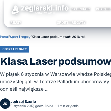
KALENDARZ
CHARTER
REJSY
SPORT I REGATY
Portal
/
Sport i regaty
/
Klasa Laser podsumowała 2016 rok
SPORT I REGATY
Klasa Laser podsumowa
W piątek 6 stycznia w Warszawie władze Polskie
uroczystej gali w Teatrze Palladium uhonorowały
odnieśli największe …
Jędrzej Szerle
JS
9 stycznia 2017, godz. 12:23
·
1 min czytania