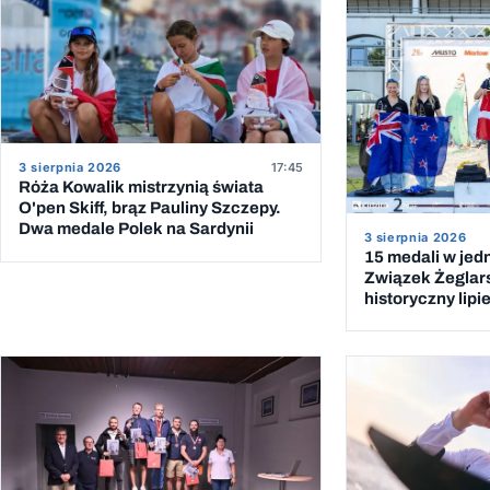
3 sierpnia 2026
17:45
Róża Kowalik mistrzynią świata
O'pen Skiff, brąz Pauliny Szczepy.
Dwa medale Polek na Sardynii
3 sierpnia 2026
15 medali w jed
Związek Żeglar
historyczny lipi