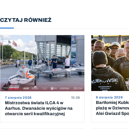
CZYTAJ RÓWNIEŻ
6 sierpnia 2026
7 sierpnia 2026
15:39
Bartłomiej Kub
Mistrzostwa świata ILCA 4 w
plażę w Dziwno
Aarhus. Dwanaście wyścigów na
Alei Gwiazd Spor
otwarcie serii kwalifikacyjnej
przeprawy przez