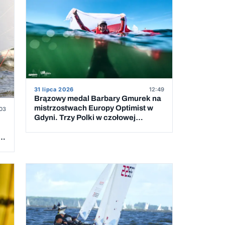
31 lipca 2026
12:49
Brązowy medal Barbary Gmurek na
mistrzostwach Europy Optimist w
03
Gdyni. Trzy Polki w czołowej
dziesiątce
 5