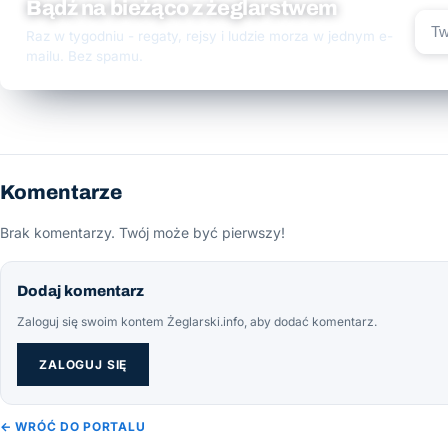
Bądź na bieżąco z żeglarstwem
Raz w tygodniu - regaty, rejsy i ludzie morza w jednym e-
mailu. Bez spamu.
Komentarze
Brak komentarzy. Twój może być pierwszy!
Dodaj komentarz
Zaloguj się swoim kontem Żeglarski.info, aby dodać komentarz.
ZALOGUJ SIĘ
← WRÓĆ DO PORTALU